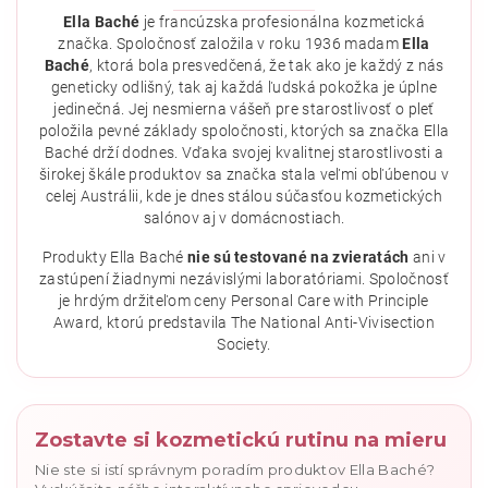
Ella Baché
je francúzska profesionálna kozmetická
značka. Spoločnosť založila v roku 1936 madam
Ella
Baché
, ktorá bola presvedčená, že tak ako je každý z nás
geneticky odlišný, tak aj každá ľudská pokožka je úplne
jedinečná. Jej nesmierna vášeň pre starostlivosť o pleť
položila pevné základy spoločnosti, ktorých sa značka Ella
Baché drží dodnes. Vďaka svojej kvalitnej starostlivosti a
širokej škále produktov sa značka stala veľmi obľúbenou v
celej Austrálii, kde je dnes stálou súčasťou kozmetických
salónov aj v domácnostiach.
Vložením hodnotenie súhlasíte s
podmienkami ochrany
osobných údajov
.
Produkty Ella Baché
nie sú testované na zvieratách
ani v
zastúpení žiadnymi nezávislými laboratóriami. Spoločnosť
je hrdým držiteľom ceny Personal Care with Principle
Award, ktorú predstavila The National Anti-Vivisection
Society.
Zostavte si kozmetickú rutinu na mieru
Nie ste si istí správnym poradím produktov Ella Baché?