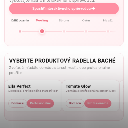
Vyskúšajte nášho interaktívneho sprievodcu.
Spustiť interaktívneho sprievodcu
Odličovanie
Peeling
Sérum
Krém
Masáž
VYBERTE PRODUKTOVÝ RADELLA BACHÉ
Zvoľte, či hľadáte domácu starostlivosť alebo profesionálne
použitie.
Ella Perfect
Tomate Glow
Mo
Domáca aj profesionálna starostlivosť
Domáca aj profesionálna starostlivosť
Dom
Domáce
Profesionálne
Domáca
Profesionálna