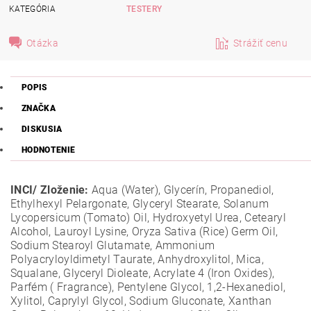
KATEGÓRIA
TESTERY
Otázka
Strážiť cenu
POPIS
ZNAČKA
DISKUSIA
HODNOTENIE
INCI/ Zloženie:
Aqua (Water), Glycerín, Propanediol,
Ethylhexyl Pelargonate, Glyceryl Stearate, Solanum
Lycopersicum (Tomato) Oil, Hydroxyetyl Urea, Cetearyl
Alcohol, Lauroyl Lysine, Oryza Sativa (Rice) Germ Oil,
Sodium Stearoyl Glutamate, Ammonium
Polyacryloyldimetyl Taurate, Anhydroxylitol, Mica,
Squalane, Glyceryl Dioleate, Acrylate 4 (Iron Oxides),
Parfém ( Fragrance), Pentylene Glycol, 1,2-Hexanediol,
Xylitol, Caprylyl Glycol, Sodium Gluconate, Xanthan