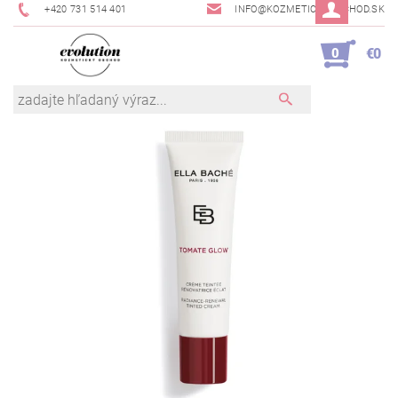
+420 731 514 401
INFO@KOZMETICKYOBCHOD.SK
0
€0