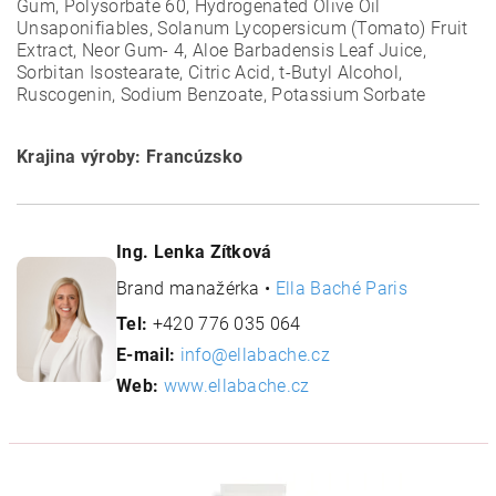
Gum, Polysorbate 60, Hydrogenated Olive Oil
Unsaponifiables, Solanum Lycopersicum (Tomato) Fruit
Extract, Neor Gum- 4, Aloe Barbadensis Leaf Juice,
Sorbitan Isostearate, Citric Acid, t-Butyl Alcohol,
Ruscogenin, Sodium Benzoate, Potassium Sorbate
Krajina výroby: Francúzsko
Ing. Lenka Zítková
Brand manažérka •
Ella Baché Paris
Tel:
+420 776 035 064
E-mail:
info@ellabache.cz
Web:
www.ellabache.cz