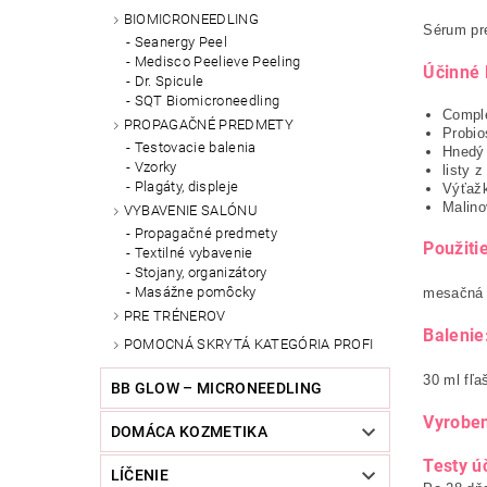
BIOMICRONEEDLING
Sérum pre
Seanergy Peel
Medisco Peelieve Peeling
Účinné 
Dr. Spicule
SQT Biomicroneedling
Compl
PROPAGAČNÉ PREDMETY
Probio
Testovacie balenia
Hnedý
Vzorky
listy 
Plagáty, displeje
Výťažk
Malino
VYBAVENIE SALÓNU
Propagačné predmety
Použitie
Textilné vybavenie
Stojany, organizátory
Masážne pomôcky
mesačná 
PRE TRÉNEROV
Balenie
POMOCNÁ SKRYTÁ KATEGÓRIA PROFI
30 ml fľa
BB GLOW – MICRONEEDLING
Vyrobe
DOMÁCA KOZMETIKA
Testy ú
LÍČENIE