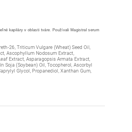
ľné kapiláry v oblasti tváre. Používali Magistral serum
reth-26, Triticum Vulgare (Wheat) Seed Oil,
act, Ascophyllum Nodosum Extract,
 Leaf Extract, Asparagopsis Armata Extract,
cín Soja (Soybean) Oil, Tocopherol, Ascorbyl
 Caprylyl Glycol, Propanediol, Xanthan Gum,