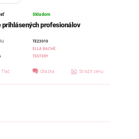
sť
Skladom
e prihlásených profesionálov
RU
TE23010
ELLA BACHÉ
A
TESTERY
Tlač
Otázka
Strážiť cenu