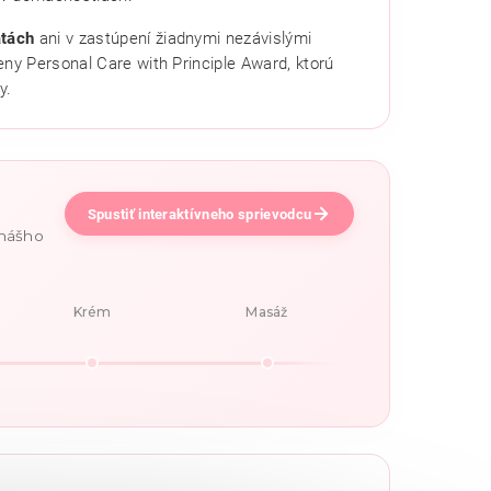
atách
ani v zastúpení žiadnymi nezávislými
eny Personal Care with Principle Award, ktorú
y.
Spustiť interaktívneho sprievodcu
 nášho
Krém
Masáž