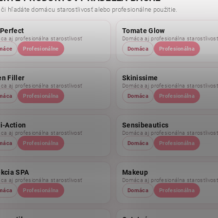
 či hľadáte domácu starostlivosť alebo profesionálne použitie.
 Perfect
Tomate Glow
a aj profesionálna starostlivosť
Domáca aj profesionálna starostlivos
máce
Profesionálne
Domáca
Profesionálna
n Filler
Skinissime
a aj profesionálna starostlivosť
Domáca aj profesionálna starostlivos
máca
Profesionálna
Domáca
Profesionálna
i-Action
Sensibeautics
a aj profesionálna starostlivosť
Domáca aj profesionálna starostlivos
máca
Profesionálna
Domáca
Profesionálna
ekcia SPA
Makeup
a aj profesionálna starostlivosť
Domáca aj profesionálna starostlivos
máca
Profesionálna
Domáca
Profesionálna