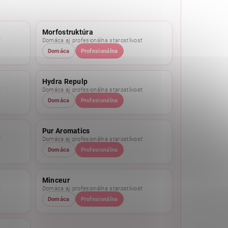
Morfostruktúra
ť
Domáca aj profesionálna starostlivosť
Domáca
Profesionálna
Hydra Repulp
ť
Domáca aj profesionálna starostlivosť
Domáca
Profesionálna
Pur Aromatics
ť
Domáca aj profesionálna starostlivosť
Domáca
Profesionálna
Minceur
ť
Domáca aj profesionálna starostlivosť
Domáca
Profesionálna