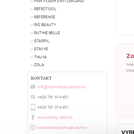
PINK FLASH SWITZERLAND
REFECTOCIL
Vlože
REFERENCE
RIO BEAUTY
RUTHIE BELLE
STARPIL
STAYVE
Zo
THUYA
Nie
ZOLA
int
KONTAKT
info
@
kozmetickyobchod.sk
+420 731 514 401
+420 731 514 401
Kosmetický obchod
kosmetickyobchodevolution
VYB