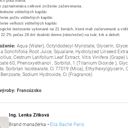
och používania:
n zaznamenáva celkové zníženie začervenania.
ednutie viditeľných kapilár.
enie počtu viditeľných kapilár.
enie veľkosti viditeľných kapilár.
ogické testovanie vykonané na 21 ženách, ktoré mali začervenané a vidite
 22.2% počas 28 dní dvakrát denne (ráno/večer) na tvár, krk a dekolt.
loženie:
Aqua (Water), Octyldodecyl Myristate, Glycerín, Glyce
a Sonchifolia Root Juice, Squalane, Hydrolyzed Linseed Extr
illus, Cestrum Latifolium Leaf Extract, Vitis Vinifera (Grape)
ate 60, Phenoxyethanol , Sorbitol, 1 (Titanium Dioxide ), Gly
e, Sorbitan Isostearate, Ci 77019 (Mica), Ethylhexylglycerín,
Benzoate, Sodium Hydroxide, Ci (Fragrance)
 výroby: Francúzsko
Ing. Lenka Zítková
Brand manažérka •
Ella Baché Paris