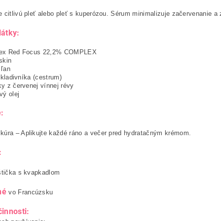
 citlivú pleť alebo pleť s kuperózou. Sérum minimalizuje začervenanie 
látky:
ex Red Focus 22,2% COMPLEX
skin
 ľan
z kladivníka (cestrum)
y z červenej vínnej révy
vý olej
:
kúra – Aplikujte každé ráno a večer pred hydratačným krémom.
:
štička s kvapkadlom
né
vo Francúzsku
činnosti: