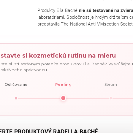
Produkty Ella Baché
nie sú testované na zvier
ním hodnotenie súhlasíte s
podmienkami ochrany osobných údajov
.
laboratóriami. Spoločnosť je hrdým držiteľom c
predstavila The National Anti-Vivisection Societ
stavte si kozmetickú rutinu na mieru
 ste si istí správnym poradím produktov Ella Baché? Vyskúšajte
eraktívneho sprievodcu.
Odličovanie
Peeling
Sérum
ERTE PRODUKTOVÝ RADELLA BACHÉ