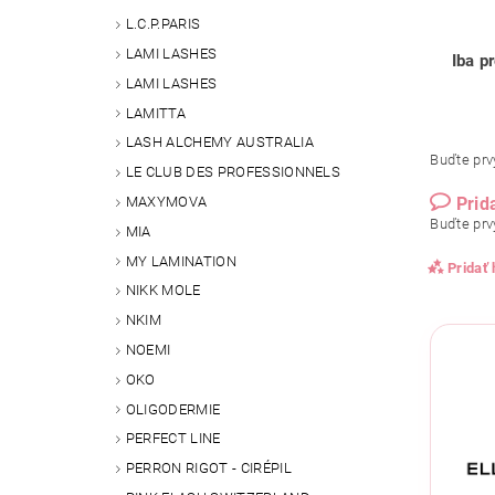
L.C.P.PARIS
LAMI LASHES
Iba p
LAMI LASHES
LAMITTA
LASH ALCHEMY AUSTRALIA
Buďte prvý
LE CLUB DES PROFESSIONNELS
MAXYMOVA
Prid
Buďte prvý
MIA
MY LAMINATION
Pridať
NIKK MOLE
NKIM
NOEMI
OKO
OLIGODERMIE
PERFECT LINE
PERRON RIGOT - CIRÉPIL