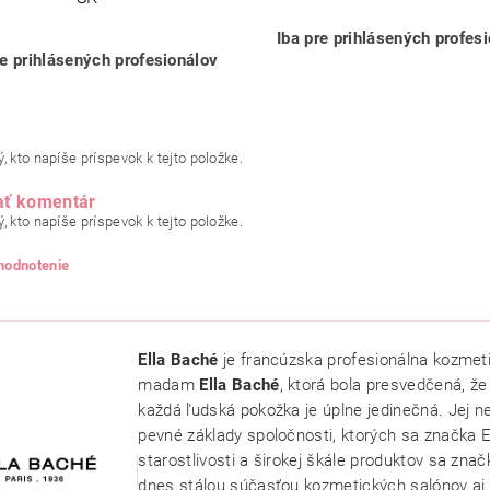
Iba pre prihlásených profes
re prihlásených profesionálov
, kto napíše príspevok k tejto položke.
ať komentár
, kto napíše príspevok k tejto položke.
 hodnotenie
Ella Baché
je francúzska profesionálna kozmeti
madam
Ella Baché
, ktorá bola presvedčená, že 
každá ľudská pokožka je úplne jedinečná. Jej ne
pevné základy spoločnosti, ktorých sa značka El
starostlivosti a širokej škále produktov sa značk
dnes stálou súčasťou kozmetických salónov aj