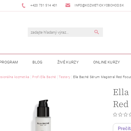
+420 731 514 401
INFO@KOZMETICKYOBCHOD.SK
 PROGRAM
BLOG
ŽIVÉ KURZY
ONLINE KURZY
esionálna kozmetika
Profi Ella Baché
Testery
Ella Baché Sérum Magistral Red Foc
Ella
Red
Prečít