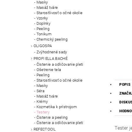
Masky
Masáž tváre
Starostlivosť o očné okolie
Vzorky
Doplnky
Peeling
Tonikum
Chemický peeling
OLIGOSPA
Zvýhodnené sady
PROFI ELLA BACHÉ
Čistenie a odličovanie pleti
Ošetrenie tela
Peeling
Starostlivosť o očné okolie
POPIS
Masky
Séra
ZNAČK
Masáž tváre
Krémy
DISKU
Kozmetika k prístrojom
HODNO
Testery
Čistenie a peeling
Čistenie a odličovanie pleti
Tester 
REFECTOCIL