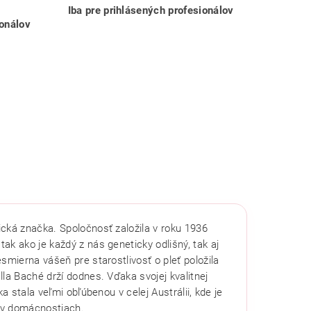
Iba pre prihlásených profesionálov
ionálov
cká značka. Spoločnosť založila v roku 1936
tak ako je každý z nás geneticky odlišný, tak aj
smierna vášeň pre starostlivosť o pleť položila
la Baché drží dodnes. Vďaka svojej kvalitnej
a stala veľmi obľúbenou v celej Austrálii, kde je
 v domácnostiach.