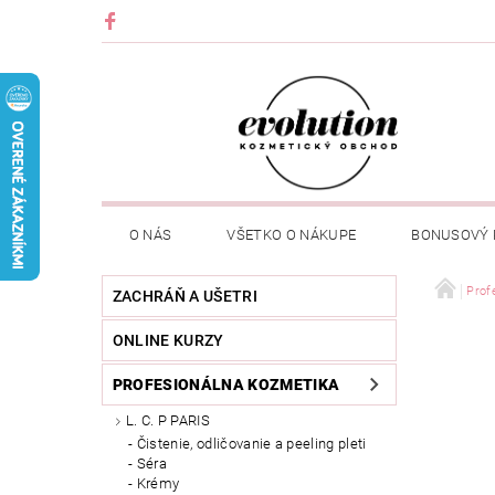
O NÁS
VŠETKO O NÁKUPE
BONUSOVÝ
Prof
ZACHRÁŇ A UŠETRI
ONLINE KURZY
PROFESIONÁLNA KOZMETIKA
L. C. P PARIS
Čistenie, odličovanie a peeling pleti
Séra
Krémy