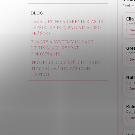
Zvoľte,
BLOG
Ella
LASH LIFTING A LEPENIE RIAS: JE
Domác
LEPŠIE LEPIDLO, BALZAM ALEBO
Do
PRÁŠOK?
ZNAČKY A SYSTÉMY NA LASH
LIFTING: AKO VYBRAŤ +
Gree
POROVNANIE
Domác
Do
TROPICKÉ DNI V ŠTÚDIU? TIETO
TIPY ZACHRÁNIA VÁŠ LASH
LIFTING
Nutr
Domác
Do
Kol
Domác
Do