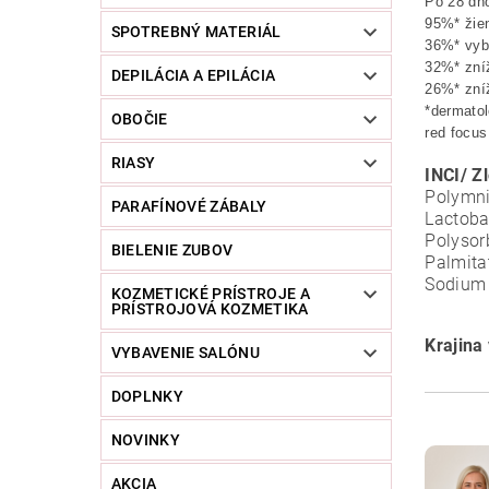
Po 28 dň
95%* žie
SPOTREBNÝ MATERIÁL
36%* vybl
32%* zníž
DEPILÁCIA A EPILÁCIA
26%* zníž
*dermatol
OBOČIE
red focus
RIASY
INCI/ Z
Polymni
PARAFÍNOVÉ ZÁBALY
Lactobac
Polysorb
BIELENIE ZUBOV
Palmitat
Sodium 
KOZMETICKÉ PRÍSTROJE A
PRÍSTROJOVÁ KOZMETIKA
Krajina
VYBAVENIE SALÓNU
DOPLNKY
NOVINKY
AKCIA