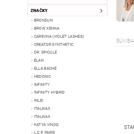
ZNAČKY
BRONSUN
BROW XENNA
CAREVNA (VIOLET LASHES)
SÚVISI
CREATOR SYNTHETIC
DR. SPICULE
ÉLAN
ELLA BACHÉ
HEDONIC
INFINITY
INFINITY HYBRID
INLEI
ITALWAX
ITALWAX
KATYA VINOG
STA
L.C.P. PARIS