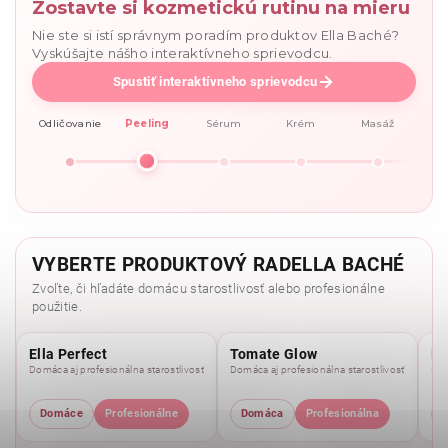
Zostavte si kozmetickú rutinu na mieru
Nie ste si istí správnym poradím produktov Ella Baché?
Vyskúšajte nášho interaktívneho sprievodcu.
Spustiť interaktívneho sprievodcu
Odličovanie
Peeling
Sérum
Krém
Masáž
VYBERTE PRODUKTOVÝ RADELLA BACHÉ
Zvoľte, či hľadáte domácu starostlivosť alebo profesionálne
použitie.
Ella Perfect
Tomate Glow
Mo
Domáca aj profesionálna starostlivosť
Domáca aj profesionálna starostlivosť
Dom
Domáce
Profesionálne
Domáca
Profesionálna