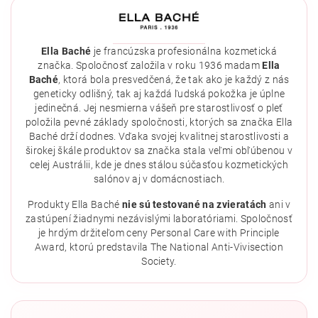
Ella Baché
je francúzska profesionálna kozmetická
značka. Spoločnosť založila v roku 1936 madam
Ella
Baché
, ktorá bola presvedčená, že tak ako je každý z nás
geneticky odlišný, tak aj každá ľudská pokožka je úplne
jedinečná. Jej nesmierna vášeň pre starostlivosť o pleť
položila pevné základy spoločnosti, ktorých sa značka Ella
Baché drží dodnes. Vďaka svojej kvalitnej starostlivosti a
širokej škále produktov sa značka stala veľmi obľúbenou v
celej Austrálii, kde je dnes stálou súčasťou kozmetických
salónov aj v domácnostiach.
Vložením hodnotenie súhlasíte s
podmienkami ochrany
osobných údajov
.
Produkty Ella Baché
nie sú testované na zvieratách
ani v
zastúpení žiadnymi nezávislými laboratóriami. Spoločnosť
je hrdým držiteľom ceny Personal Care with Principle
Award, ktorú predstavila The National Anti-Vivisection
Society.