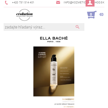
+420 731 514 401
INFO@KOZMETICKYOBCHOD.SK
0
€0