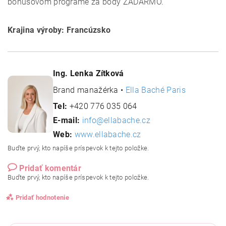
bonusovom programe za body ZADARMO.
Krajina výroby: Francúzsko
Ing. Lenka Zítková
Brand manažérka •
Ella Baché Paris
Tel:
+420 776 035 064
E-mail:
info@ellabache.cz
Web:
www.ellabache.cz
Buďte prvý, kto napíše príspevok k tejto položke.
Pridať komentár
Buďte prvý, kto napíše príspevok k tejto položke.
Pridať hodnotenie