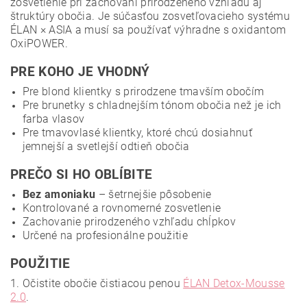
zosvetlenie pri zachovaní prirodzeného vzhľadu aj
štruktúry obočia. Je súčasťou zosvetľovacieho systému
ÉLAN × ASIA a musí sa používať výhradne s oxidantom
OxiPOWER.
PRE KOHO JE VHODNÝ
Pre blond klientky s prirodzene tmavším obočím
Pre brunetky s chladnejším tónom obočia než je ich
farba vlasov
Pre tmavovlasé klientky, ktoré chcú dosiahnuť
jemnejší a svetlejší odtieň obočia
PREČO SI HO OBLÍBITE
Bez amoniaku
– šetrnejšie pôsobenie
Kontrolované a rovnomerné zosvetlenie
Zachovanie prirodzeného vzhľadu chĺpkov
Určené na profesionálne použitie
POUŽITIE
1. Očistite obočie čistiacou penou
ÉLAN Detox-Mousse
2.0
.