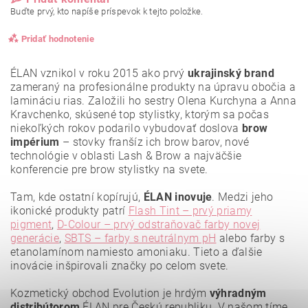
Buďte prvý, kto napíše príspevok k tejto položke.
Pridať hodnotenie
ÉLAN vznikol v roku 2015 ako prvý
ukrajinský brand
zameraný na profesionálne produkty na úpravu obočia a
lamináciu rias. Založili ho sestry Olena Kurchyna a Anna
Kravchenko, skúsené top stylistky, ktorým sa počas
niekoľkých rokov podarilo vybudovať doslova
brow
impérium
– stovky franšíz ich brow barov, nové
technológie v oblasti Lash & Brow a najväčšie
konferencie pre brow stylistky na svete.
Tam, kde ostatní kopírujú,
ÉLAN inovuje
. Medzi jeho
ikonické produkty patrí
Flash Tint – prvý priamy
pigment
,
D-Colour – prvý odstraňovač farby novej
generácie
,
SBTS – farby s neutrálnym pH
alebo farby s
etanolamínom namiesto amoniaku. Tieto a ďalšie
Vložením hodnotenie súhlasíte s
podmienkami ochrany
osobných údajov
.
inovácie inšpirovali značky po celom svete.
Kozmetický obchod Evolution je hrdým
výhradným
distribútorom
ÉLAN pre Českú republiku. V našom tíme