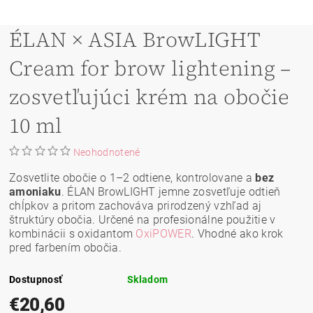
ÉLAN × ASIA BrowLIGHT
Cream for brow lightening –
zosvetľujúci krém na obočie
10 ml
Neohodnotené
Zosvetlite obočie o 1–2 odtiene, kontrolovane a
bez
amoniaku
. ÉLAN BrowLIGHT jemne zosvetľuje odtieň
chĺpkov a pritom zachováva prirodzený vzhľad aj
štruktúry obočia. Určené na profesionálne použitie v
kombinácii s oxidantom
OxiPOWER
. Vhodné ako krok
pred farbením obočia.
Dostupnosť
Skladom
€20,60