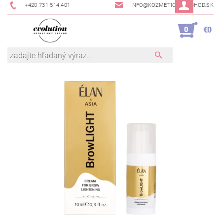
+420 731 514 401
INFO@KOZMETICKYOBCHOD.SK
0
€0