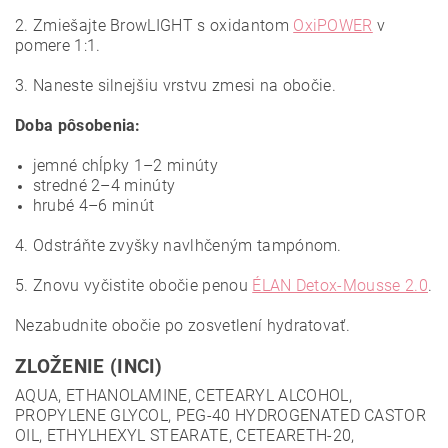
2. Zmiešajte BrowLIGHT s oxidantom
OxiPOWER
v
pomere 1:1.
3. Naneste silnejšiu vrstvu zmesi na obočie.
Doba pôsobenia:
jemné chĺpky 1–2 minúty
stredné 2–4 minúty
hrubé 4–6 minút
4. Odstráňte zvyšky navlhčeným tampónom.
5. Znovu vyčistite obočie penou
ÉLAN Detox-Mousse 2.0
.
Nezabudnite obočie po zosvetlení hydratovať.
ZLOŽENIE (INCI)
AQUA, ETHANOLAMINE, CETEARYL ALCOHOL,
PROPYLENE GLYCOL, PEG-40 HYDROGENATED CASTOR
OIL, ETHYLHEXYL STEARATE, CETEARETH-20,