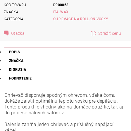
KÓD TOVARU
D000063
ZNAČKA
ITALWAX
KATEGÓRIA
OHRIEVAČE NA ROLL-ON VOSKY
Otázka
Strážiť cenu
POPIS
ZNAČKA
DISKUSIA
HODNOTENIE
Ohrievač disponuje spodným ohrevom, vďaka čomu
dokáže zaistiť optimálnu teplotu vosku pre depiláciu.
Tento produkt je vhodný ako na domáce použitie, tak aj
do profesionálnych salónov.
Balenie zahŕňa jeden ohrievač a príslušný napájací
kábel.