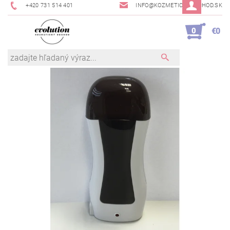
+420 731 514 401
INFO@KOZMETICKYOBCHOD.SK
0
€0