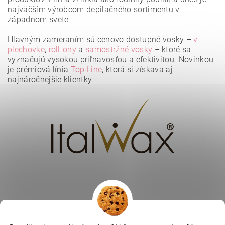
najväčším výrobcom depilačného sortimentu v
západnom svete.
Hlavným zameraním sú cenovo dostupné vosky –
v
plechovke
,
roll-ony
a
samostržné vosky
– ktoré sa
vyznačujú vysokou priľnavosťou a efektivitou. Novinkou
Vložením hodnotenie súhlasíte s
podmienkami ochrany
osobných údajov
.
je prémiová línia
Top Line
, ktorá si získava aj
najnáročnejšie klientky.