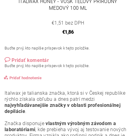
ITALWAX HONEY - VOSK TELOVÝ PRÍRODNÝ
MEDOVÝ 100 ML
€1,51 bez DPH
€1,86
Buďte prvý, kto napíše príspevok k tejto položke.
Pridať komentár
Buďte prvý, kto napíše príspevok k tejto položke.
Pridať hodnotenie
Italwax je talianska značka, ktorá si v Českej republike
rýchlo získala obľubu a dnes patrí medzi
najvyhľadávanejšie značky v oblasti profesionálnej
depilácie
.
Značka disponuje
vlastným výrobným závodom a
laboratóriami
, kde prebieha vývoj aj testovanie nových
produktov. Firma vznikla ako rodinný podnik a dnes je