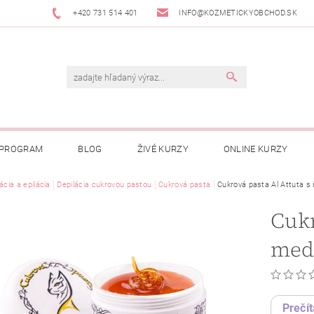
+420 731 514 401
INFO@KOZMETICKYOBCHOD.SK
 PROGRAM
BLOG
ŽIVÉ KURZY
ONLINE KURZY
ácia a epilácia
Depilácia cukrovou pastou
Cukrová pasta
Cukrová pasta Al Attuta 
Cukr
med
Prečít