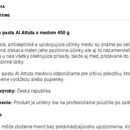
SIA
TENIE
 pasta Al Attuta s medom 450 g
úce, antiseptické a upokojujúce účinky medu sú známe po cel
ná získava nielen jeho pozitívne účinky ale aj tú nezameniteľ
ú u nás všetky ošetrujúce prísady, takže aj med, pridávané do
činné látky.
 pastu Al Attuta medovú odporúčame pre citlivú pokožku, kto
enie vyrážkou alebo pupienky.
 výroby:
Česká republika
nenie:
Produkt je určený iba na profesionálne použitie po zaš
e
 môže zloženie meniť bez predchádzajúceho upozornenia. Ko