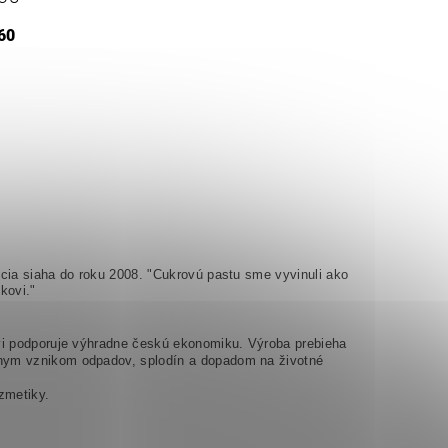
60
ícia siaha do roku 2008. "Cukrovú pastu sme vyvinuli ako
kovi."
vi podporuje výhradne českú ekonomiku. Výroba prebieha
nym vznikom odpadov, splodín a dopadom na životné
ozmetiky.