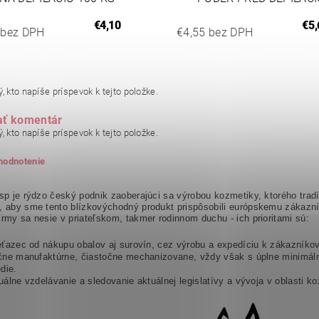
€4,10
€5,
 bez DPH
€4,55 bez DPH
, kto napíše príspevok k tejto položke.
ať komentár
, kto napíše príspevok k tejto položke.
 hodnotenie
 sp je rýdzo český podnik zaoberajúci sa výrobou kozmetiky, ktorého trad
, aby sme tento blízkovýchodný produkt prispôsobili európskemu zákazní
irmy sa nesie v priateľskom, takmer rodinnom duchu - ich prioritami sú:
eťazec od nákupu obalov aj surovín, cez výrobu a expedíciu k zákazníko
čne manufaktúrne, čiastočne mechanizovane, vždy však s úplne minimál
edie.
uálne vzdelávanie a sledovanie aktuálnej legislatívy a vývoja v oblasti k