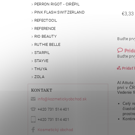
PERRON RIGOT - CIRÉPIL
PINK FLASH SWITZERLAND
€3,33
REFECTOCIL
REFERENCE
RIO BEAUTY
Buďte prvý
RUTHIE BELLE
Prid
STARPIL
Buďte prvý
STAYVE
Pridať
THUYA
ZOLA
Al Attuta
prví v ČR
KONTAKT
Vedenie f
info
@
kozmetickyobchod.sk
Celý r
čiasto
+420 731 514 401
prostr
Kontin
+420 731 514 401
Kosmetický obchod