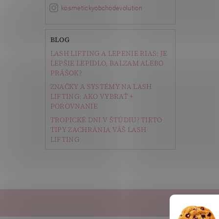
kosmetickyobchodevolution
Vlože
BLOG
LASH LIFTING A LEPENIE RIAS: JE
LEPŠIE LEPIDLO, BALZAM ALEBO
PRÁŠOK?
ZNAČKY A SYSTÉMY NA LASH
LIFTING: AKO VYBRAŤ +
POROVNANIE
TROPICKÉ DNI V ŠTÚDIU? TIETO
TIPY ZACHRÁNIA VÁŠ LASH
LIFTING
Depi