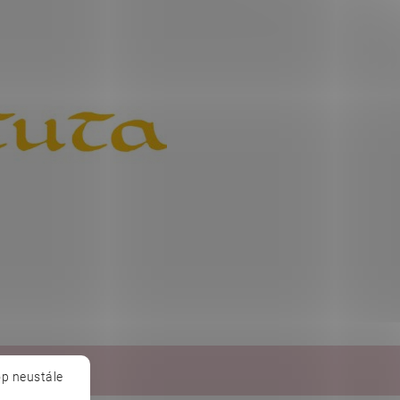
Baché
p neustále