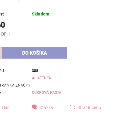
sť
Skladom
60
 bez DPH
RU
385
AL ATTUTA
TRÁNKA ZNAČKY
A
CUKROVÁ PASTA
Tlač
Otázka
Strážiť cenu