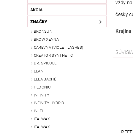
vždy na
AKCIA
český c
ZNAČKY
Krajina
BRONSUN
BROW XENNA
CAREVNA (VIOLET LASHES)
SÚVISI
CREATOR SYNTHETIC
DR. SPICULE
ÉLAN
ELLA BACHÉ
HEDONIC
INFINITY
INFINITY HYBRID
INLEI
ITALWAX
ITALWAX
REFE