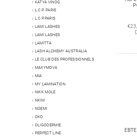
KATYA VINOG
P
L.C.P. PARIS
L.C.P.PARIS
€23
LAMI LASHES
LAMI LASHES
LAMITTA
LASH ALCHEMY AUSTRALIA
LE CLUB DES PROFESSIONNELS
MAXYMOVA
MIA
MY LAMINATION
NIKK MOLE
NKIM
NOEMI
OKO
OLIGODERMIE
EBTE
PERFECT LINE