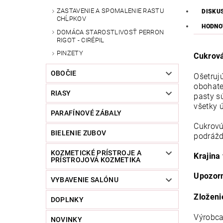
ZASTAVENIE A SPOMALENIE RASTU
DISKU
CHĹPKOV
HODNO
DOMÁCA STAROSTLIVOSŤ PERRON
RIGOT - CIRÉPIL
PINZETY
Cukrová
OBOČIE
Ošetruj
obohate
RIASY
pasty s
všetky ú
PARAFÍNOVÉ ZÁBALY
Cukrovú
BIELENIE ZUBOV
podrážd
KOZMETICKÉ PRÍSTROJE A
Krajina
PRÍSTROJOVÁ KOZMETIKA
Upozor
VYBAVENIE SALÓNU
Zloženi
DOPLNKY
Výrobca
NOVINKY