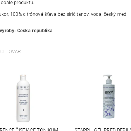
 obale produktu.
ukor, 100% citrónová šťava bez siričitanov, voda, český med
 výroby: Česká republika
ACI TOVAR
RENCE ČISTIACE TONIKUM
STARPIL GÉL PRED DEPIL