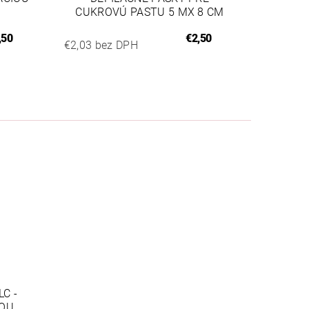
CUKROVÚ PASTU 5 MX 8 CM
,50
€2,50
€2,03 bez DPH
C -
IOU