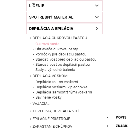
LÍČENIE
SPOTREBNÝ MATERIÁL
DEPILÁCIA A EPILÁCIA
DEPILÁCIA CUKROVOU PASTOU
Cukrová pasta
Ohrievače cukrovej pasty
Pomôcky pre depiláciu pastou
Starostlivosť pred depiláciou pastou
Starostlivosť po depilácii pastou
Sady a výhodné balenia
DEPILÁCIA VOSKOM
Depilácia roll-on voskami
Depilácia voskami v plechovke
Depilácia samostržnými voskami
Bavlnené vosky
VAJACIAL
THREDING, DEPILÁCIA NITÍ
POPIS
EPILAČNÉ PRÍSTROJE
ZNAČK
ZARASTANIE CHĹPKOV