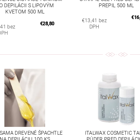
O DEPILÁCII S LIPOVÝM
PREPIL 500 ML
KVETOM 500 ML
€16
€13,41 bez
€28,80
,41 bez
DPH
DPH
SAMA DREVENÉ ŠPACHTLE
ITALWAX COSMETIC TAL
NA DEPILÁCIU 100 KS
PÚDER PRED DEPILÁC