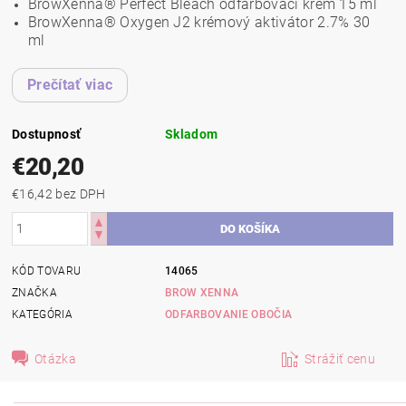
BrowXenna® Perfect Bleach odfarbovací krém 15 ml
BrowXenna® Oxygen J2 krémový aktivátor 2.7% 30
ml
Prečítať viac
Dostupnosť
Skladom
€20,20
€16,42 bez DPH
KÓD TOVARU
14065
ZNAČKA
BROW XENNA
KATEGÓRIA
ODFARBOVANIE OBOČIA
Otázka
Strážiť cenu