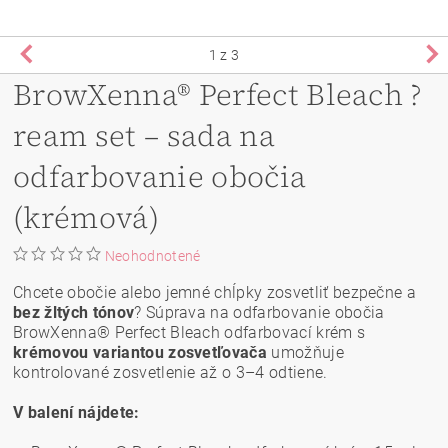
1
z 3
BrowXenna® Perfect Bleach ?
ream set – sada na
odfarbovanie obočia
(krémová)
Neohodnotené
Chcete obočie alebo jemné chĺpky zosvetliť bezpečne a
bez žltých tónov
? Súprava na odfarbovanie obočia
BrowXenna® Perfect Bleach odfarbovací krém s
krémovou variantou zosvetľovača
umožňuje
kontrolované zosvetlenie až o 3–4 odtiene.
V balení nájdete: