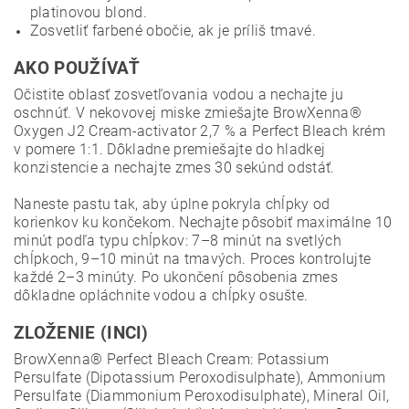
platinovou blond.
Zosvetliť farbené obočie, ak je príliš tmavé.
AKO POUŽÍVAŤ
Očistite oblasť zosvetľovania vodou a nechajte ju
oschnúť. V nekovovej miske zmiešajte BrowXenna®
Oxygen J2 Cream-activator 2,7 % a Perfect Bleach krém
v pomere 1:1. Dôkladne premiešajte do hladkej
konzistencie a nechajte zmes 30 sekúnd odstáť.
Naneste pastu tak, aby úplne pokryla chĺpky od
korienkov ku končekom. Nechajte pôsobiť maximálne 10
minút podľa typu chĺpkov: 7–8 minút na svetlých
chĺpkoch,
9–10 minút na tmavých. Proces kontrolujte
každé 2–3 minúty. Po ukončení pôsobenia zmes
dôkladne opláchnite vodou a chĺpky osušte.
ZLOŽENIE (INCI)
BrowXenna® Perfect Bleach Cream: Potassium
Persulfate (Dipotassium Peroxodisulphate), Ammonium
Persulfate (Diammonium Peroxodisulphate), Mineral Oil,