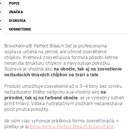
POPIS
ZNAČKA
DISKUSIA
HODNOTENIE
BrowXenna® Perfect Bleach Set je profesionálna
súprava určená na jemné, ale účinné zosvetlenie
chĺpkov. Krémová zosvetľujúca formula pôsobí šetrne,
nenarúša štruktúru chĺpkov a nevysušuje pokožku.
Súprava je vhodná ako
na obočie, tak aj na zosvetlenie
nežiadúcich tmavých chĺpkov na tvári a tele
.
Produkt umožňuje zosvetlenie až o 3–4 tóny bez vzniku
nežiaduceho žltého nádychu a je vhodný ako
na
prírodné, tak aj na farbené obočie
, ak je výsledný odtieň
príliš tmavý. Vďaka hydratačným zložkám nezanecháva
pocit pnutia pokožky.
Ak vám viac vyhovuje prášková forma zosvetľovača, v
predaji je aj
Brow Xenna Perfect Bleach Brows/Face
.