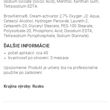
Sodium Silicate (Silicic Acid), Menthol, Xanthan Gum,
Tetrasodium EDTA.
BrowXenna®, Cream-activator 2,7% Oxygen J2: Aqua,
Cetearyl Alcohol, Hydrogen Peroxide, Laureth-2,
Ceteareth-20, Glyceryl Stearate, PEG-100 Stearate,
Polysorbate-20, Phosphoric Acid, Disodium EDTA,
Tetrasodium Pyrophosphate, Sodium Stannate).
ĎALŠIE INFORMÁCIE
počet aplikácií: cca 40
trvanlivosť po otvorení: 3 mesiace
Upozornenie: Produkt je určený iba na profesionálne
použitie po zaškolení.
Krajina výroby: Rusko