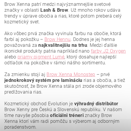
Brow Xenna patrí medzi najvýznamnejšie svetové
značky v oblasti
Lash & Brow
. Už mnoho rokov udáva
trendy v úprave obočia a rias, ktoré potom preberá celý
kozmetický svet.
Ako vôbec prvá značka vyvinula farbu na obočie, ktorá
farbí aj pokožku –
Brow Hennu
. Dodnes je jej henna
považovaná za
najkvalitnejšiu
na trhu
. Medzi ďalšie
ikonické produkty patria napríklad nano
farby J2 Oxygen
alebo
priamy pigment Lumé
, ktorý dosahuje najlepší
odtlačok na pokožke v rámci nášho sortimentu.
Za zmienku stojí aj
Brow Xenna Monostep
– prvé
jednokrokový systém pre lamináciu
rias a obočia, a tiež
Vložením hodnotenie súhlasíte s
podmienkami ochrany
osobných údajov
.
skutočnosť, že Brow Xenna stála pri zrode objemového
predlžovania rias.
Kozmetický obchod Evolution je
výhradný distribútor
Brow Xenny pre Českú a Slovenskú republiku. V našom
tíme navyše pôsobia
oficiálni tréneri
značky Brow
Xenna ktorí vám radi pomôžu s výberom aj odborným
poradenstvom.