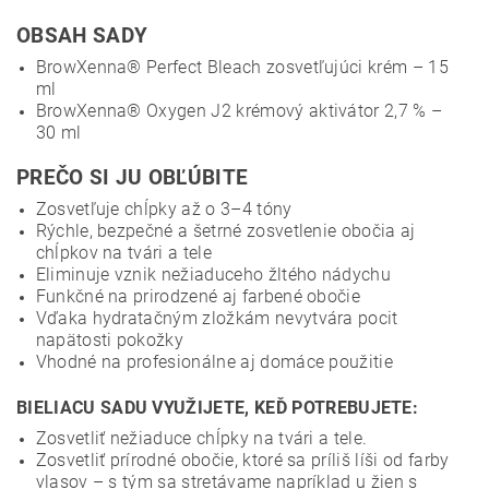
OBSAH SADY
BrowXenna® Perfect Bleach zosvetľujúci krém – 15
ml
BrowXenna® Oxygen J2 krémový aktivátor 2,7 % –
30 ml
PREČO SI JU OBĽÚBITE
Zosvetľuje chĺpky až o 3–4 tóny
Rýchle, bezpečné a šetrné zosvetlenie obočia aj
chĺpkov na tvári a tele
Eliminuje vznik nežiaduceho žltého nádychu
Funkčné na prirodzené aj farbené obočie
Vďaka hydratačným zložkám nevytvára pocit
napätosti pokožky
Vhodné na profesionálne aj domáce použitie
BIELIACU SADU VYUŽIJETE, KEĎ POTREBUJETE:
Zosvetliť nežiaduce chĺpky na tvári a tele.
Zosvetliť prírodné obočie, ktoré sa príliš líši od farby
vlasov – s tým sa stretávame napríklad u žien s