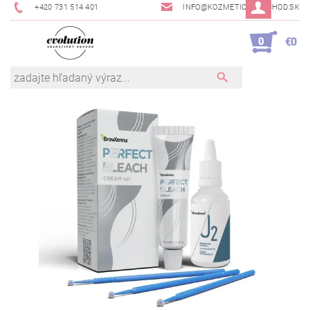
+420 731 514 401
INFO@KOZMETICKYOBCHOD.SK
0
€0