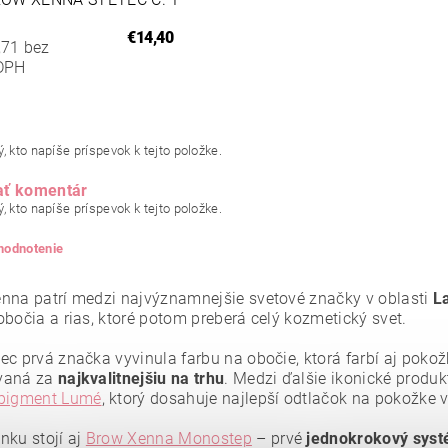
€14,40
,71 bez
DPH
, kto napíše príspevok k tejto položke.
ať komentár
, kto napíše príspevok k tejto položke.
 hodnotenie
nna patrí medzi najvýznamnejšie svetové značky v oblasti
La
obočia a rias, ktoré potom preberá celý kozmetický svet.
ec prvá značka vyvinula farbu na obočie, ktorá farbí aj poko
vaná za
najkvalitnejšiu
na trhu
. Medzi ďalšie ikonické produk
 pigment Lumé
, ktorý dosahuje najlepší odtlačok na pokožke 
nku stojí aj
Brow Xenna Monostep
– prvé
jednokrokový syst