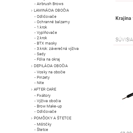
Airbrush Brows
LAMINÁCIA OBOČIA
Odličovače
Krajina
Ochranné balzamy
1.krok
Vyplňovače
2.krok
SÚVISI
BTX masky
3.krok: záverečná výživa
Sady
Fólia na okraj
DEPILÁCIA OBOČIA
Vosky na obočie
Pinzety
Nite
AFTER CARE
Fixátory
Výživa obočia
Brow Make-up
Odličovače
POMÔCKY A ŠTETCE
Mištičky
Štetce