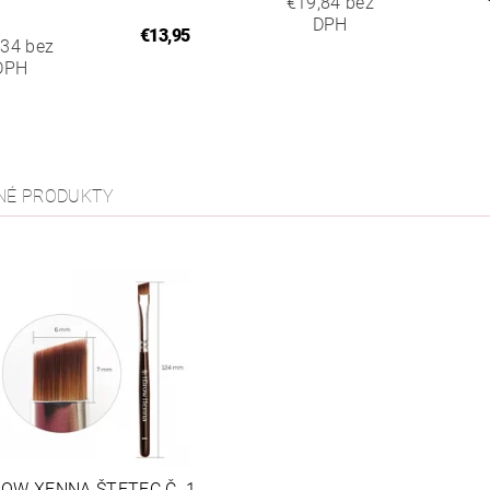
€19,84 bez
DPH
€13,95
,34 bez
DPH
NÉ PRODUKTY
OW XENNA ŠTETEC Č. 1