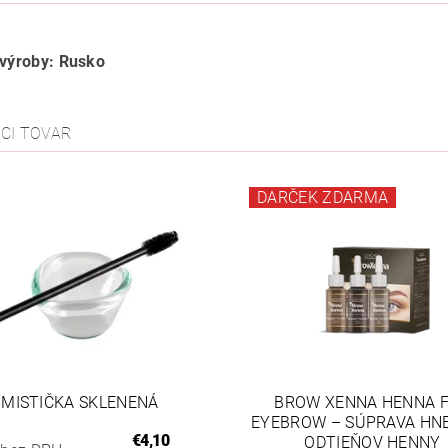
 výroby: Rusko
ACI TOVAR
DARČEK ZDARMA
MISTIČKA SKLENENÁ
BROW XENNA HENNA 
EYEBROW – SÚPRAVA HN
€4,10
ODTIEŇOV HENNY