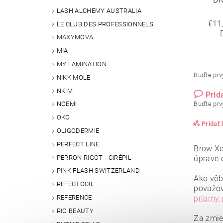
LASH ALCHEMY AUSTRALIA
€11
LE CLUB DES PROFESSIONNELS
MAXYMOVA
MIA
MY LAMINATION
Buďte prvý
NIKK MOLE
NKIM
Prid
Buďte prvý
NOEMI
OKO
Pridať
OLIGODERMIE
PERFECT LINE
Brow Xe
PERRON RIGOT - CIRÉPIL
úprave 
PINK FLASH SWITZERLAND
Ako vôb
REFECTOCIL
považo
REFERENCE
priamy
RIO BEAUTY
Za zmie