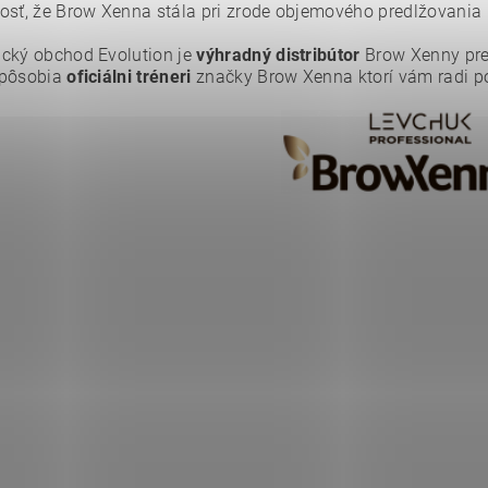
osť, že Brow Xenna stála pri zrode objemového predlžovania r
cký obchod Evolution je
výhradný distribútor
Brow Xenny pre
ním hodnotenie súhlasíte s
podmienkami ochrany osobných údajov
.
 pôsobia
oficiálni tréneri
značky Brow Xenna ktorí vám radi 