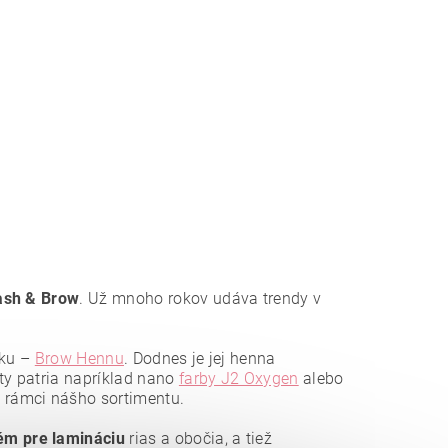
sh & Brow
. Už mnoho rokov udáva trendy v
žku –
Brow Hennu
. Dodnes je jej henna
ty patria napríklad nano
farby J2 Oxygen
alebo
v rámci nášho sortimentu.
ém pre lamináciu
rias a obočia, a tiež