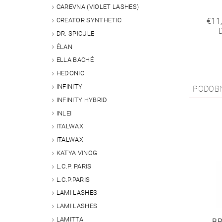
CAREVNA (VIOLET LASHES)
€11
CREATOR SYNTHETIC
DR. SPICULE
ÉLAN
ELLA BACHÉ
HEDONIC
INFINITY
PODOB
INFINITY HYBRID
INLEI
ITALWAX
ITALWAX
KATYA VINOG
L.C.P. PARIS
L.C.P.PARIS
LAMI LASHES
LAMI LASHES
LAMITTA
BR