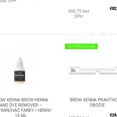
 bez DPH
€82
€66,75 bez
DPH
ODPORÚČAME
OW XENNA BROW HENNA
BROW XENNA PRAVÍTK
AND DYE REMOVER –
OBOČIE
RAŇOVAČ FARBY / HENNY
€24
15 ML