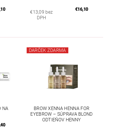
,10
€16,10
€13,09 bez
DPH
DARČEK ZDARMA
O NA
BROW XENNA HENNA FOR
EYEBROW – SÚPRAVA BLOND
ODTIEŇOV HENNY
,40