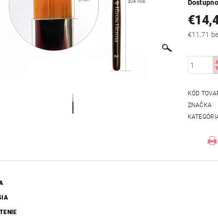
Dostupno
€14,
€11
KÓD TOVA
ZNAČKA
KATEGÓRI
A
SIA
TENIE