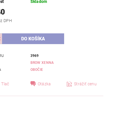
sť
Skladom
40
,71 bez DPH
RU
3969
BROW XENNA
A
OBOČIE
Tlač
Otázka
Strážiť cenu