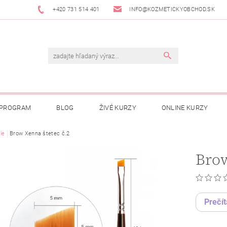
+420 731 514 401
INFO@KOZMETICKYOBCHOD.SK
 PROGRAM
BLOG
ŽIVÉ KURZY
ONLINE KURZY
ie
Brow Xenna štetec č.2
Brow
Prečít