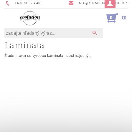
+420 731 514 401
INFO@KOZMETICKYOBCHOD.SK
0
€0
Laminata
Žiaden tovar od výrobcu
Laminata
nebol nájdený....