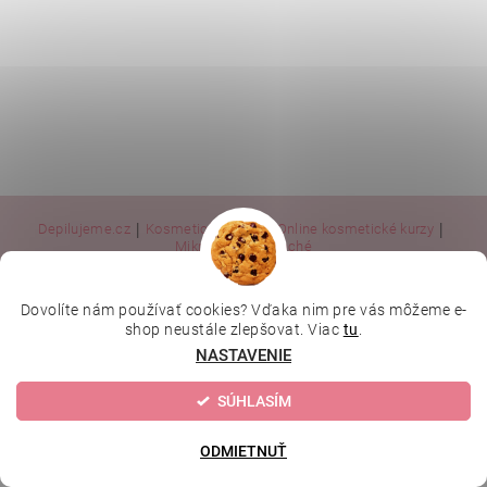
|
|
|
Depilujeme.cz
Kosmetická škola
Online kosmetické kurzy
|
MikroArt
Ella Baché
Dovolíte nám používať cookies? Vďaka nim pre vás môžeme e-
Upraviť nastavenie cookies
2026 © Kozmetický obchod, všetky práva vyhradené
shop neustále zlepšovat. Viac
tu
.
NASTAVENIE
Vytvoril Shoptet
SÚHLASÍM
ODMIETNUŤ