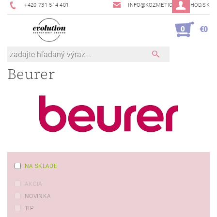
+420 731 514 401
INFO@KOZMETICKYOBCHOD.SK
0
€0
Beurer
NA SKLADE
AKCIA
NOVINKA
TIP