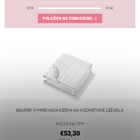
€
53
€
54
POLOŽIEK NA ZOBRAZENIE:
1
BEURER VYHRIEVACIA DEČKA NA KOZMETICKÉ LEŽADLÁ
€43,33 bez DPH
€53,30