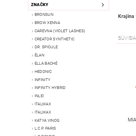
ZNAČKY
BRONSUN
Krajina
BROW XENNA
CAREVNA (VIOLET LASHES)
SÚVISI
CREATOR SYNTHETIC
DR. SPICULE
ÉLAN
ELLA BACHÉ
HEDONIC
INFINITY
INFINITY HYBRID
INLEI
ITALWAX
ITALWAX
MI
KATYA VINOG
L.C.P. PARIS