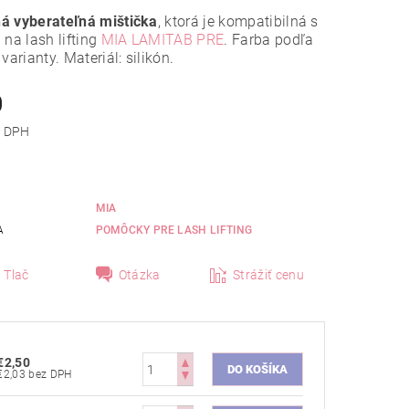
á vyberateľná mištička
, ktorá je kompatibilná s
 na lash lifting
MIA LAMITAB PRE
. Farba podľa
varianty. Materiál: silikón.
0
 bez DPH
MIA
A
POMÔCKY PRE LASH LIFTING
Tlač
Otázka
Strážiť cenu
€2,50
€2,03 bez DPH