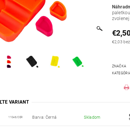
Náhradn
paletkou
zvolenej 
€2,5
€2,03
ZNAČKA
KATEGÓRI
ĽTE VARIANT
Barva: Černá
Skladom
11046/CER