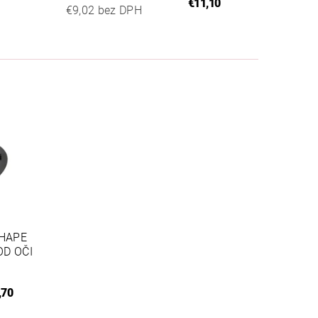
€11,10
€9,02 bez DPH
SHAPE
OD OČI
,70