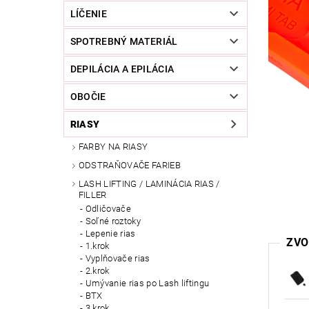
LÍČENIE
SPOTREBNÝ MATERIÁL
DEPILÁCIA A EPILÁCIA
OBOČIE
RIASY
FARBY NA RIASY
ODSTRAŇOVAČE FARIEB
LASH LIFTING / LAMINÁCIA RIAS /
FILLER
Odličovače
Soľné roztoky
Lepenie rias
ZVO
1.krok
Vyplňovače rias
2.krok
Umývanie rias po Lash liftingu
BTX
3.krok