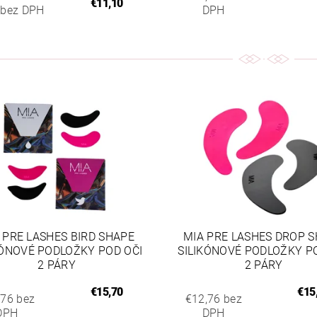
€11,10
 bez DPH
DPH
 PRE LASHES BIRD SHAPE
MIA PRE LASHES DROP 
KÓNOVÉ PODLOŽKY POD OČI
SILIKÓNOVÉ PODLOŽKY P
2 PÁRY
2 PÁRY
€15,70
€15
,76 bez
€12,76 bez
DPH
DPH