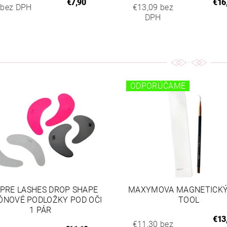
€7,90
€16
 bez DPH
€13,09 bez
DPH
ODPORÚČAME
 PRE LASHES DROP SHAPE
MAXYMOVA MAGNETICKÝ
KÓNOVÉ PODLOŽKY POD OČI
TOOL
1 PÁR
€13
€11,30 bez