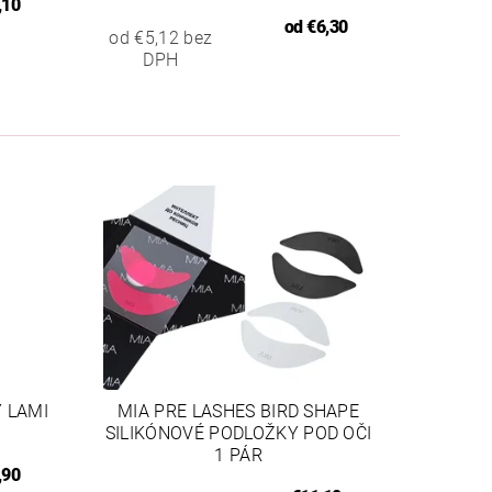
,10
od
€6,30
od €5,12 bez
DPH
 LAMI
MIA PRE LASHES BIRD SHAPE
SILIKÓNOVÉ PODLOŽKY POD OČI
1 PÁR
,90