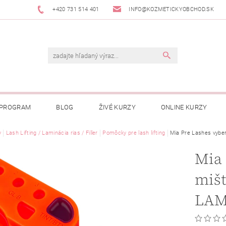
+420 731 514 401
INFO@KOZMETICKYOBCHOD.SK
 PROGRAM
BLOG
ŽIVÉ KURZY
ONLINE KURZY
y
Lash Lifting / Laminácia rias / Filler
Pomôcky pre lash lifting
Mia Pre Lashes vyber
Mia 
mišt
LAM