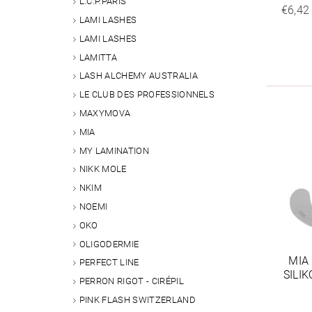
L.C.P.PARIS
€6,42
LAMI LASHES
LAMI LASHES
LAMITTA
LASH ALCHEMY AUSTRALIA
LE CLUB DES PROFESSIONNELS
MAXYMOVA
MIA
MY LAMINATION
NIKK MOLE
NKIM
NOEMI
OKO
OLIGODERMIE
MIA
PERFECT LINE
SILI
PERRON RIGOT - CIRÉPIL
PINK FLASH SWITZERLAND