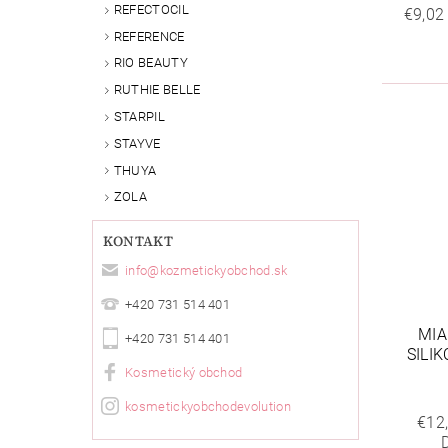
REFECTOCIL
€9,02
REFERENCE
RIO BEAUTY
RUTHIE BELLE
STARPIL
STAYVE
THUYA
ZOLA
KONTAKT
info
@
kozmetickyobchod.sk
+420 731 514 401
MIA
+420 731 514 401
SILI
Kosmetický obchod
kosmetickyobchodevolution
€12