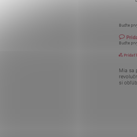
Buďte prvý
Prid
Buďte prvý
Pridať
Mia sa 
revolučn
si obľúb
Vlože