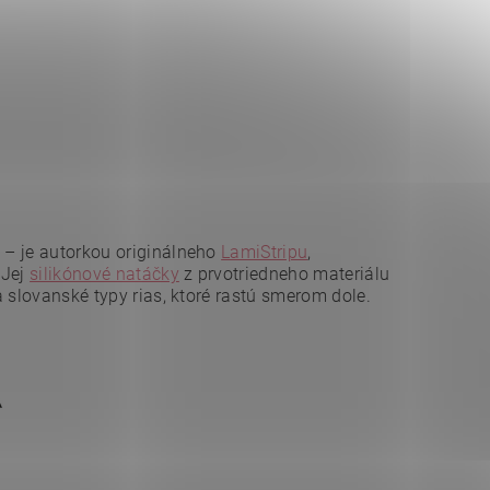
g – je autorkou originálneho
LamiStripu
,
 Jej
silikónové natáčky
z prvotriedneho materiálu
a slovanské typy rias, ktoré rastú smerom dole.