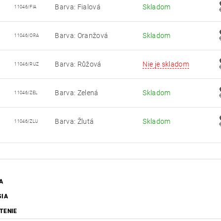
Barva: Fialová
Skladom
11046/FIA
Barva: Oranžová
Skladom
11046/ORA
Barva: Růžová
Nie je skladom
11046/RUZ
Barva: Zelená
Skladom
11046/ZEL
Barva: Žlutá
Skladom
11046/ZLU
A
SIA
TENIE