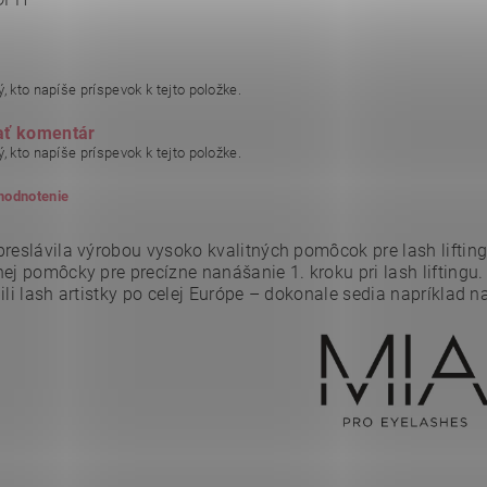
, kto napíše príspevok k tejto položke.
ať komentár
, kto napíše príspevok k tejto položke.
 hodnotenie
preslávila výrobou vysoko kvalitných pomôcok pre lash liftin
ej pomôcky pre precízne nanášanie 1. kroku pri lash liftingu.
ili lash artistky po celej Európe – dokonale sedia napríklad n
ním hodnotenie súhlasíte s
podmienkami ochrany osobných údajov
.