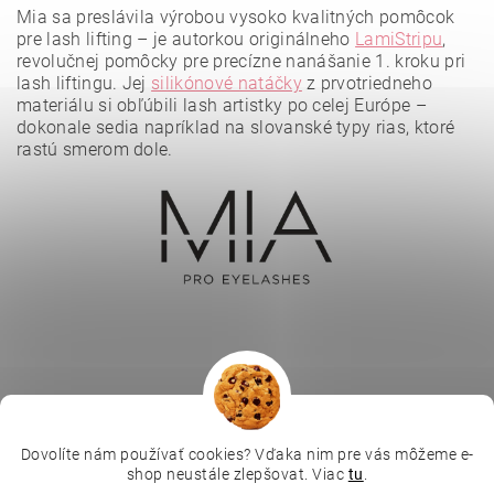
Mia sa preslávila výrobou vysoko kvalitných pomôcok
pre lash lifting – je autorkou originálneho
LamiStripu
,
revolučnej pomôcky pre precízne nanášanie 1. kroku pri
lash liftingu. Jej
silikónové natáčky
z prvotriedneho
materiálu si obľúbili lash artistky po celej Európe –
dokonale sedia napríklad na slovanské typy rias, ktoré
rastú smerom dole.
Vložením hodnotenie súhlasíte s
podmienkami ochrany
osobných údajov
.
Dovolíte nám používať cookies? Vďaka nim pre vás môžeme e-
|
|
|
Depilujeme.cz
Kosmetická škola
Online kosmetické kurzy
shop neustále zlepšovat. Viac
tu
.
|
MikroArt
Ella Baché