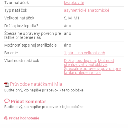
Tvar natáčok
kvapkovité
Typ natáčok
asymetrické anatomické
Veľkosť natáčok
S, M, M1
Drží aj bez lepidla?
áno
Špeciálne upravený povrch pre
áno
ľahké prilepenie rias
Možnosť tepelnej sterilizácie
áno
Balenie
1 pár – po veľkostiach
Vlastnosti natáčok
Drží aj bez lepidla
,
Možnosť
sterilizovať v autokláve
,
Špeciálne upravený povrch pre
ľahké prilepenie rias
Průvodce natáčkami Mia
Buďte prvý, kto napíše príspevok k tejto položke.
Pridať komentár
Buďte prvý, kto napíše príspevok k tejto položke.
Pridať hodnotenie