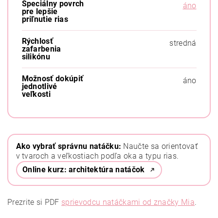
Špeciálny povrch
áno
pre lepšie
priľnutie rias
Rýchlosť
stredná
zafarbenia
silikónu
Možnosť dokúpiť
áno
jednotlivé
veľkosti
Ako vybrať správnu natáčku:
Naučte sa orientovať
v tvaroch a veľkostiach podľa oka a typu rias.
Online kurz: architektúra natáčok
Prezrite si PDF
sprievodcu natáčkami od značky Mia
.