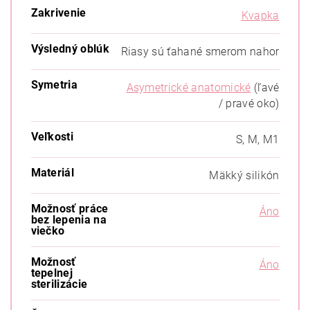
Zakrivenie
Kvapka
Výsledný oblúk
Riasy sú ťahané smerom nahor
Symetria
Asymetrické anatomické
(ľavé
/ pravé oko)
Veľkosti
S, M, M1
Materiál
Mäkký silikón
Možnosť práce
Áno
bez lepenia na
viečko
Možnosť
Áno
tepelnej
sterilizácie