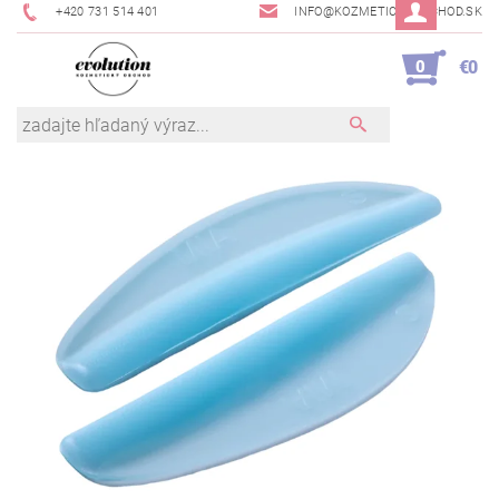
+420 731 514 401
INFO@KOZMETICKYOBCHOD.SK
0
€0