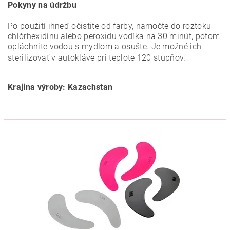
Pokyny na údržbu
Po použití ihneď očistite od farby, namočte do roztoku
chlórhexidínu alebo peroxidu vodíka na 30 minút, potom
opláchnite vodou s mydlom a osušte. Je možné ich
sterilizovať v autokláve pri teplote 120 stupňov.
Krajina výroby: Kazachstan