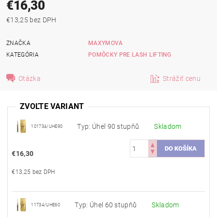
€16,30
€13,25 bez DPH
ZNAČKA
MAXYMOVA
KATEGÓRIA
POMÔCKY PRE LASH LIFTING
Otázka
Strážiť cenu
ZVOĽTE VARIANT
Typ: Úhel 90 stupňů
Skladom
101734/UHE90
€16,30
€13,25 bez DPH
Typ: Úhel 60 stupňů
Skladom
11734/UHE60