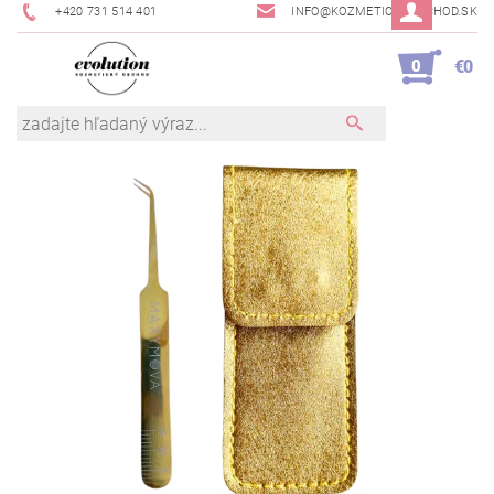
+420 731 514 401
INFO@KOZMETICKYOBCHOD.SK
0
€0