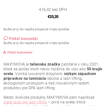
€16,42 bez DPH
€20,20
Buďte prvý, kto napíše príspevok k tejto položke.
Pridať komentár
Buďte prvý, kto napíše príspevok k tejto položke.
Pridať hodnotenie
MAXYMOVA je
talianska značka
založená v roku 2021,
ktorá sa počas troch rokov rozšírila do viac ako
50 krajín
sveta
. Vyniká luxusným dizajnom,
nízkym zápachom
prípravkov na lamináciu
obočia a lash lifting,
ekologickým prístupom a tiež inovatívnym radom
produktov pre SPA lash lifting.
Medzi ikonické produkty MAXYMOVA patrí napríklad
zlatá rada pre lash lifting
– prvá na svete, ktorá