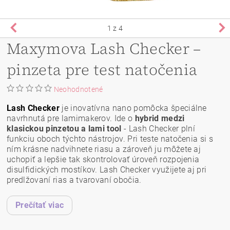
1
z 4
Maxymova Lash Checker –
pinzeta pre test natočenia
Neohodnotené
Lash Checker
je inovatívna nano pomôcka špeciálne
navrhnutá pre lamimakerov. Ide o
hybrid medzi
klasickou pinzetou a lami tool
- Lash Checker plní
funkciu oboch týchto nástrojov. Pri teste natočenia si s
ním krásne nadvihnete riasu a zároveň ju môžete aj
uchopiť a lepšie tak skontrolovať úroveň rozpojenia
disulfidických mostíkov. Lash Checker využijete aj pri
predlžovaní rias a tvarovaní obočia.
Prečítať viac