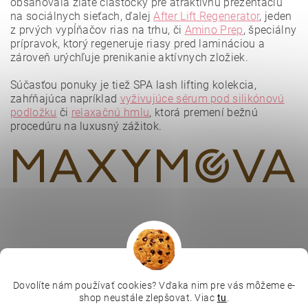
obsahovala zlaté čiastočky pre atraktívnu prezentáciu
na sociálnych sieťach, ďalej
After Lift Regenerator
, jeden
z prvých vypĺňačov rias na trhu, či
Amino Prep
, špeciálny
prípravok, ktorý regeneruje riasy pred lamináciou a
zároveň urýchľuje prenikanie aktívnych zložiek.
Vložením hodnotenie súhlasíte s
podmienkami ochrany
osobných údajov
.
Súčasťou ponuky je tiež SPA lash lifting kolekcia,
zahŕňajúca napríklad
vyživujúce sérum pod silikónovú
podložku
či
relaxačnú hmlu
, ktorá premení bežnú
procedúru na luxusný zážitok.
Dovolíte nám používať cookies? Vďaka nim pre vás môžeme e-
|
|
|
Depilujeme.cz
Kosmetická škola
Online kosmetické kurzy
shop neustále zlepšovat. Viac
tu
.
|
MikroArt
Ella Baché