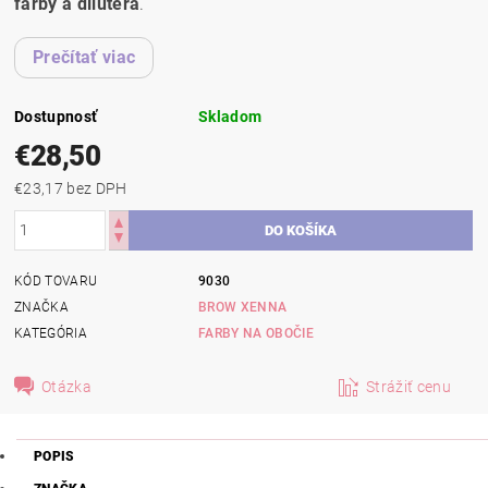
farby a dilutera
.
Prečítať viac
Dostupnosť
Skladom
€28,50
€23,17 bez DPH
KÓD TOVARU
9030
ZNAČKA
BROW XENNA
KATEGÓRIA
FARBY NA OBOČIE
Otázka
Strážiť cenu
POPIS