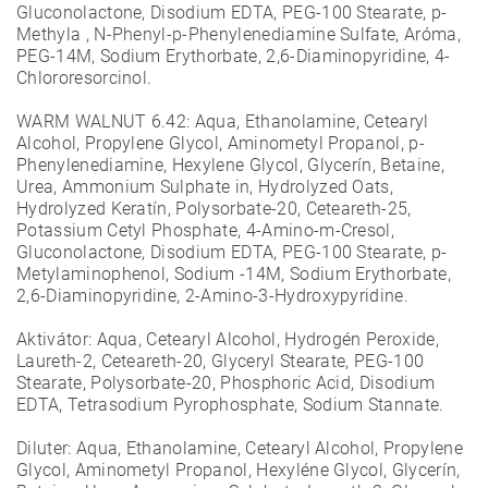
Gluconolactone, Disodium EDTA, PEG-100 Stearate, p-
Methyla , N-Phenyl-p-Phenylenediamine Sulfate, Aróma,
PEG-14M, Sodium Erythorbate, 2,6-Diaminopyridine, 4-
Chlororesorcinol.
WARM WALNUT 6.42:
Aqua, Ethanolamine, Cetearyl
Alcohol, Propylene Glycol, Aminometyl Propanol, p-
Phenylenediamine, Hexylene Glycol, Glycerín, Betaine,
Urea, Ammonium Sulphate in, Hydrolyzed Oats,
Hydrolyzed Keratín, Polysorbate-20, Ceteareth-25,
Potassium Cetyl Phosphate, 4-Amino-m-Cresol,
Gluconolactone, Disodium EDTA, PEG-100 Stearate, p-
Metylaminophenol, Sodium -14M, Sodium Erythorbate,
2,6-Diaminopyridine, 2-Amino-3-Hydroxypyridine.
Aktivátor: Aqua, Cetearyl Alcohol, Hydrogén Peroxide,
Laureth-2, Ceteareth-20, Glyceryl Stearate, PEG-100
Stearate, Polysorbate-20, Phosphoric Acid, Disodium
EDTA, Tetrasodium Pyrophosphate, Sodium Stannate.
Diluter: Aqua, Ethanolamine, Cetearyl Alcohol, Propylene
Glycol, Aminometyl Propanol, Hexyléne Glycol, Glycerín,