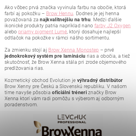
Ako vôbec prvá značka vyvinula farbu na obočie, ktorá
farbí aj pokožku –
Brow Hennu
. Dodnes je jej henna
považovaná za
najkvalitnejšiu
na trhu
. Medzi ďalšie
ikonické produkty patria napríklad nano
farby J2 Oxygen
alebo
priamy pigment Lumé
, ktorý dosahuje najlepší
odtlačok na pokožke v rámci nášho sortimentu.
Za zmienku stojí aj
Brow Xenna Monostep
– prvé
jednokrokový systém pre lamináciu
rias a obočia, a tiež
Vložením hodnotenie súhlasíte s
podmienkami ochrany
osobných údajov
.
skutočnosť, že Brow Xenna stála pri zrode objemového
predlžovania rias.
Kozmetický obchod Evolution je
výhradný distribútor
Brow Xenny pre Českú a Slovenskú republiku. V našom
tíme navyše pôsobia
oficiálni tréneri
značky Brow
Xenna ktorí vám radi pomôžu s výberom aj odborným
poradenstvom.