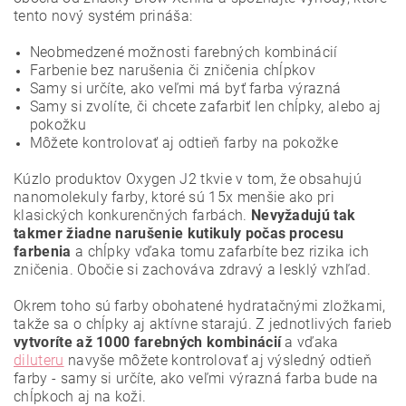
tento nový systém prináša:
Neobmedzené možnosti farebných kombinácií
Farbenie bez narušenia či zničenia chĺpkov
Samy si určíte, ako veľmi má byť farba výrazná
Samy si zvolíte, či chcete zafarbiť len chĺpky, alebo aj
pokožku
Môžete kontrolovať aj odtieň farby na pokožke
Kúzlo produktov Oxygen J2 tkvie v tom, že obsahujú
nanomolekuly farby, ktoré sú 15x menšie ako pri
klasických konkurenčných farbách.
Nevyžadujú tak
takmer žiadne narušenie kutikuly počas procesu
farbenia
a chĺpky vďaka tomu zafarbíte bez rizika ich
zničenia. Obočie si zachováva zdravý a lesklý vzhľad.
Okrem toho sú farby obohatené hydratačnými zložkami,
takže sa o chĺpky aj aktívne starajú. Z jednotlivých farieb
vytvoríte až 1000 farebných kombinácií
a vďaka
diluteru
navyše môžete kontrolovať aj výsledný odtieň
farby - samy si určíte, ako veľmi výrazná farba bude na
chĺpkoch aj na koži.