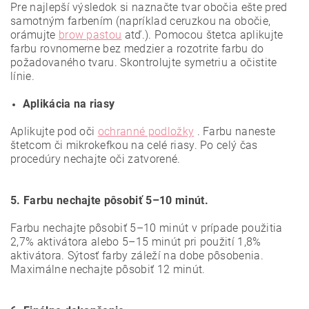
Pre najlepší výsledok si naznačte tvar obočia ešte pred
samotným farbením (napríklad ceruzkou na obočie,
orámujte
brow pastou
atď.). Pomocou štetca aplikujte
farbu rovnomerne bez medzier a rozotrite farbu do
požadovaného tvaru. Skontrolujte symetriu a očistite
línie.
Aplikácia na riasy
Aplikujte pod oči
ochranné podložky
. Farbu naneste
štetcom či mikrokefkou na celé riasy. Po celý čas
procedúry nechajte oči zatvorené.
5. Farbu nechajte pôsobiť 5–10 minút.
Farbu nechajte pôsobiť 5–10 minút v prípade použitia
2,7% aktivátora alebo 5–15 minút pri použití 1,8%
aktivátora. Sýtosť farby záleží na dobe pôsobenia.
Maximálne nechajte pôsobiť 12 minút.