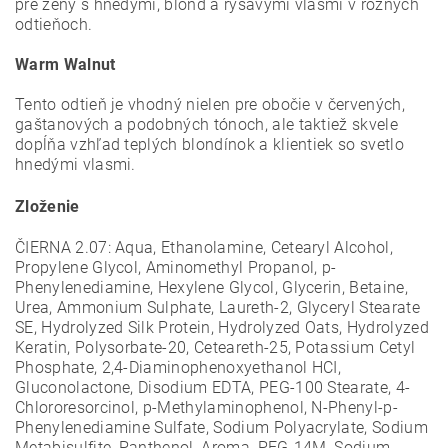
pre ženy s hnedými, blond a ryšavými vlasmi v rôznych
odtieňoch.
Warm Walnut
Tento odtieň je vhodný nielen pre obočie v červených,
gaštanových a podobných tónoch, ale taktiež skvele
dopĺňa vzhľad teplých blondínok a klientiek so svetlo
hnedými vlasmi.
Zloženie
ČIERNA 2.07:
Aqua, Ethanolamine, Cetearyl Alcohol,
Propylene Glycol, Aminomethyl Propanol, p-
Phenylenediamine, Hexylene Glycol, Glycerin, Betaine,
Urea, Ammonium Sulphate, Laureth-2, Glyceryl Stearate
SE, Hydrolyzed Silk Protein, Hydrolyzed Oats, Hydrolyzed
Keratin, Polysorbate-20, Ceteareth-25, Potassium Cetyl
Phosphate, 2,4-Diaminophenoxyethanol HCI,
Gluconolactone, Disodium EDTA, PEG-100 Stearate, 4-
Chlororesorcinol, p-Methylaminophenol, N-Phenyl-p-
Phenylenediamine Sulfate, Sodium Polyacrylate, Sodium
Metabisulfite, Panthenol, Aroma, PEG-14M, Sodium