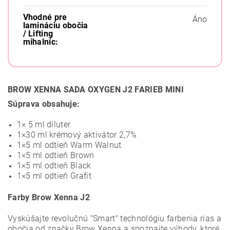
Vhodné pre
Áno
lamináciu obočia
/ Lifting
mihalníc:
BROW XENNA SADA OXYGEN J2 FARIEB MINI
Súprava obsahuje:
1×
5 ml diluter
1×30 ml krémový aktivátor 2,7%
1×5 ml odtieň Warm Walnut
1×5 ml odtieň Brown
1×5 ml odtieň Black
1×5 ml odtieň Grafit
Farby Brow Xenna J2
Vyskúšajte revolučnú "Smart" technológiu farbenia rias a
obočia od značky Brow Xenna a spoznajte výhody, ktoré