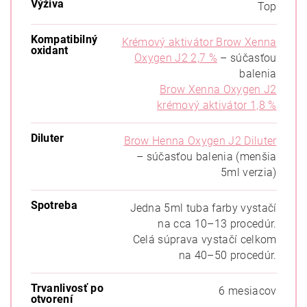
Výživa
Top
Kompatibilný
Krémový aktivátor Brow Xenna
oxidant
Oxygen J2 2,7 %
– súčasťou
balenia
Brow Xenna Oxygen J2
krémový aktivátor 1,8 %
Diluter
Brow Henna Oxygen J2 Diluter
– súčasťou balenia (menšia
5ml verzia)
Spotreba
Jedna 5ml tuba farby vystačí
na cca 10–13 procedúr.
Celá súprava vystačí celkom
na 40–50 procedúr.
Trvanlivosť po
6 mesiacov
otvorení