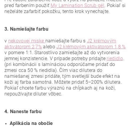
pred farbením použiť
My Lamination Scrub gél
. Pokiaľ si
neželáte zafarbiť pokožku, tento krok vynechajte.
3. Namiešajte farbu
v
nekovovej miske
namiešajte farbu s
J2 krémovým
aktivátorom 2,7%
alebo
J2 krémovým aktivátorom 1,8 %
v pomere 1:1. Starostlivo zamiešajte až do vytvorenia
jemnej konzistencie. V prípade potreby pridajte
riedidlo
.
(pri kombinácii s lamináciou odporúčame pridať do
zmesi cca 50 % riedidla). Čím viac dilutera do
namiešanej zmesi pridáte, tým svetlejší bude efekt na
koži aj farba samotná. Môžete pridať 5–200% dilutera.
Pokiaľ chcete farbu výraznú na chĺpkach aj na koži,
nepoužívajte diluter vôbec.
4. Naneste farbu
Aplikácia na obočie