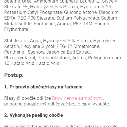
Betaine, Urea, Ammonium Sulphate, Laureth-2, Glyceryl
Stearate SE, Hydrolyzed Silk Protein, Hydro areth-25,
Potassium Cetyl Phosphate, Gluconolactone, Disodium
EDTA, PEG-100 Stearate, Sodium Polyacrylate, Sodium
Metabisulfite, Panthenol, Aróma, PEG-14M, Sodium
Erythorbate.
Stabilizátor: Aqua, Hydrolyzed Silk Protein, Hydrolyzed
Keratín, Hexylene Glycol, PEG-12 Dimethicone,
Panthenol, Sophora Japonica Bud Extract,
Phenoxyetanol, Gluconolactone, Aróma, Polyquaternium-
10, Lactic Acid, Lactic Acid,
Postup:
1. Pripravte obočie/riasy na farbenie
Riasy či obočie odlíčte
Brow Xenna šampónom
,
prípadne použite iný odličovač bez olejov. Vysušte.
2. Vykonajte peeling obočie
Pre väčšie zafarbenie kože a výdrž na pokožke môžete