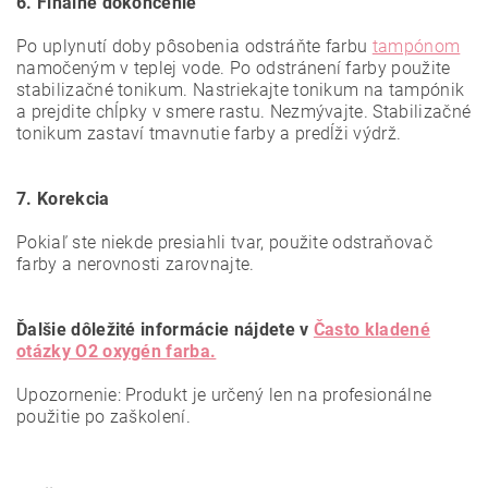
6. Finálne dokončenie
Po uplynutí doby pôsobenia odstráňte farbu
tampónom
namočeným v teplej vode. Po odstránení farby použite
stabilizačné tonikum. Nastriekajte tonikum na tampónik
a prejdite chĺpky v smere rastu. Nezmývajte. Stabilizačné
tonikum zastaví tmavnutie farby a predĺži výdrž.
7. Korekcia
Pokiaľ ste niekde presiahli tvar, použite odstraňovač
farby a nerovnosti zarovnajte.
Ďalšie dôležité informácie nájdete v
Často kladené
otázky O2 oxygén farba.
Upozornenie:
Produkt je určený len na profesionálne
použitie po zaškolení.