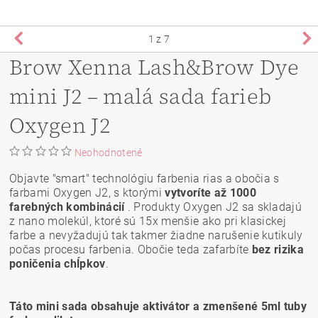
1
z 7
Brow Xenna Lash&Brow Dye
mini J2 – malá sada farieb
Oxygen J2
Neohodnotené
Objavte "smart" technológiu farbenia rias a obočia s
farbami Oxygen J2, s ktorými
vytvoríte až 1000
farebných kombinácií
. Produkty Oxygen J2 sa skladajú
z nano molekúl, ktoré sú 15x menšie ako pri klasickej
farbe a nevyžadujú tak takmer žiadne narušenie kutikuly
počas procesu farbenia. Obočie teda zafarbíte
bez rizika
poničenia chĺpkov
.
Táto mini sada obsahuje aktivátor a zmenšené 5ml tuby