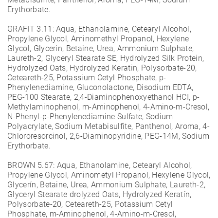
Erythorbate.
GRAFIT 3.11:
Aqua, Ethanolamine, Cetearyl Alcohol,
Propylene Glycol, Aminomethyl Propanol, Hexylene
Glycol, Glycerin, Betaine, Urea, Ammonium Sulphate,
Laureth-2, Glyceryl Stearate SE, Hydrolyzed Silk Protein,
Hydrolyzed Oats, Hydrolyzed Keratin, Polysorbate-20,
Ceteareth-25, Potassium Cetyl Phosphate, p-
Phenylenediamine, Gluconolactone, Disodium EDTA,
PEG-100 Stearate, 2,4-Diaminophenoxyethanol HCI, p-
Methylaminophenol, m-Aminophenol, 4-Amino-m-Cresol,
N-Phenyl-p-Phenylenediamine Sulfate, Sodium
Polyacrylate, Sodium Metabisulfite, Panthenol, Aroma, 4-
Chlororesorcinol, 2,6-Diaminopyridine, PEG-14M, Sodium
Erythorbate.
BROWN 5.67:
Aqua, Ethanolamine, Cetearyl Alcohol,
Propylene Glycol, Aminometyl Propanol, Hexylene Glycol,
Glycerín, Betaine, Urea, Ammonium Sulphate, Laureth-2,
Glyceryl Stearate drolyzed Oats, Hydrolyzed Keratín,
Polysorbate-20, Ceteareth-25, Potassium Cetyl
Phosphate, m-Aminophenol, 4-Amino-m-Cresol,