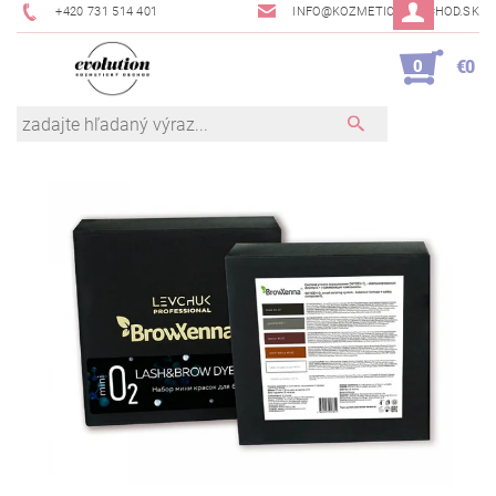
+420 731 514 401
INFO@KOZMETICKYOBCHOD.SK
0
€0