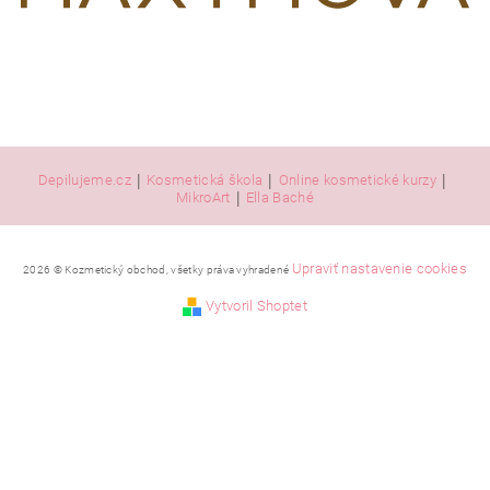
|
|
|
Depilujeme.cz
Kosmetická škola
Online kosmetické kurzy
|
MikroArt
Ella Baché
Upraviť nastavenie cookies
2026 © Kozmetický obchod, všetky práva vyhradené
Vytvoril Shoptet