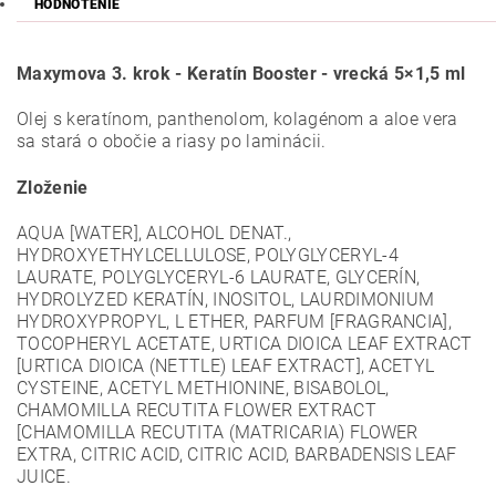
HODNOTENIE
Maxymova 3. krok - Keratín Booster - vrecká 5×1,5 ml
Olej s keratínom, panthenolom, kolagénom a aloe vera
sa stará o obočie a riasy po laminácii.
Zloženie
AQUA [WATER], ALCOHOL DENAT.,
HYDROXYETHYLCELLULOSE, POLYGLYCERYL-4
LAURATE, POLYGLYCERYL-6 LAURATE, GLYCERÍN,
HYDROLYZED KERATÍN, INOSITOL, LAURDIMONIUM
HYDROXYPROPYL, L ETHER, PARFUM [FRAGRANCIA],
TOCOPHERYL ACETATE, URTICA DIOICA LEAF EXTRACT
[URTICA DIOICA (NETTLE) LEAF EXTRACT], ACETYL
CYSTEINE, ACETYL METHIONINE, BISABOLOL,
CHAMOMILLA RECUTITA FLOWER EXTRACT
[CHAMOMILLA RECUTITA (MATRICARIA) FLOWER
EXTRA, CITRIC ACID, CITRIC ACID, BARBADENSIS LEAF
JUICE.