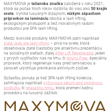
MAXYMOVA je
talianska značka
založená v roku 2021,
ktorá sa počas troch rokov rozšírila do viac ako
50 krajín
sveta
. Vyniká luxusným dizajnom,
nízkym zápachom
prípravkov na lamináciu
obočia a lash lifting,
ekologickým prístupom a tiež inovatívnym radom
produktov pre SPA lash lifting.
Medzi ikonické produkty MAXYMOVA patrí napríklad
zlatá rada pre lash lifting
– prvá na svete, ktorá
obsahovala zlaté čiastočky pre atraktívnu prezentáciu
na sociálnych sieťach, ďalej
After Lift Regenerator
, jeden
z prvých vypĺňačov rias na trhu, či
Amino Prep
, špeciálny
prípravok, ktorý regeneruje riasy pred lamináciou a
zároveň urýchľuje prenikanie aktívnych zložiek.
Vložením hodnotenie súhlasíte s
podmienkami ochrany
osobných údajov
.
Súčasťou ponuky je tiež SPA lash lifting kolekcia,
zahŕňajúca napríklad
vyživujúce sérum pod silikónovú
podložku
či
relaxačnú hmlu
, ktorá premení bežnú
procedúru na luxusný zážitok.