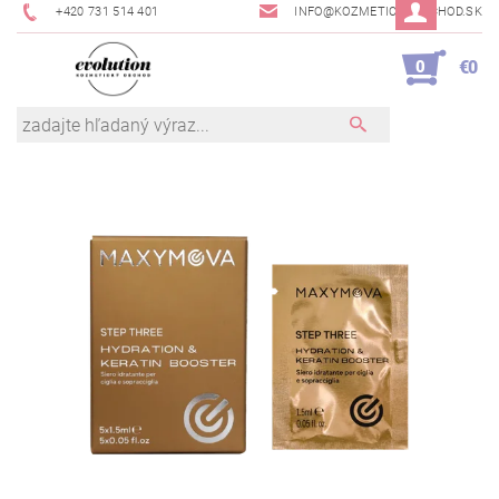
+420 731 514 401
INFO@KOZMETICKYOBCHOD.SK
0
€0