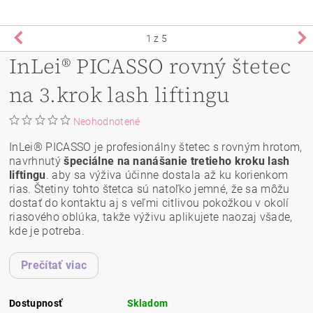
1
z 5
InLei® PICASSO rovný štetec
na 3.krok lash liftingu
Neohodnotené
InLei® PICASSO je profesionálny štetec s rovným hrotom,
navrhnutý
špeciálne na nanášanie tretieho kroku lash
liftingu
. aby sa výživa účinne dostala až ku korienkom
rias. Štetiny tohto štetca sú natoľko jemné, že sa môžu
dostať do kontaktu aj s veľmi citlivou pokožkou v okolí
riasového oblúka, takže výživu aplikujete naozaj všade,
kde je potreba.
Prečítať viac
Dostupnosť
Skladom