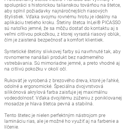
spolupráci s historickou talianskou továrňou na štetce,
aby splnil požiadavky najnáročnejších riasových
štylistiek. Vďaka svojmu rovnému hrotu je ideálny na
aplikáciu tretieho kroku. Štetiny štetca InLei® PICASSO
sú natoľko jemné, že sa môžu dostať do kontaktu aj s
veľmi citlivou pokožkou, z ktorej vyrastá riasový oblúk,
čím je zaistená bezpečnosť a komfort klientiek.
Syntetické štetiny slivkovej farby sú navrhnuté tak, aby
rovnomerne nanášali produkt bez nadmerného
vstrebávania. Sú mimoriadne jemné, a preto vhodné aj
na citlivú pokožku v okolí očí.
Rukoväť je vyrobená z brezového dreva, ktoré je ľahké,
odolné a ergonomické. Špeciálna dvojvrstvová
silikónová akrylová farba zaisťuje jej maximálnu
vodeodolnosť. Vďaka dvojitému zúženiu z poniklovanej
mosadze je hlava štetca pevná a stabilná.
Tento štetec je nielen perfektným nástrojom pre
lamináciu rias, ale je možné ho využiť aj na farbenie a
líčenie.