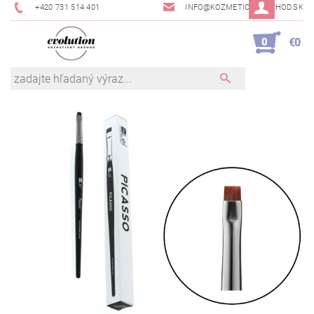
+420 731 514 401
INFO@KOZMETICKYOBCHOD.SK
0
€0