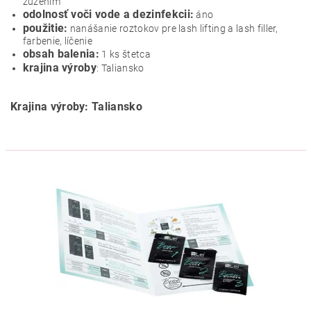
zúžením
odolnosť voči vode a dezinfekcii:
áno
použitie:
nanášanie roztokov pre lash lifting a lash filler,
farbenie, líčenie
obsah balenia:
1 ks štetca
krajina výroby
: Taliansko
Krajina výroby: Taliansko