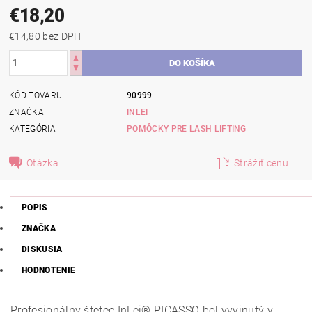
€18,20
€14,80 bez DPH
KÓD TOVARU
90999
ZNAČKA
INLEI
KATEGÓRIA
POMÔCKY PRE LASH LIFTING
Otázka
Strážiť cenu
POPIS
ZNAČKA
DISKUSIA
HODNOTENIE
Profesionálny štetec InLei® PICASSO bol vyvinutý v