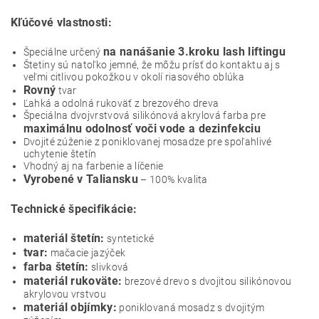
Kľúčové vlastnosti:
na nanášanie 3.kroku lash liftingu
Špeciálne určený
Štetiny sú natoľko jemné, že môžu prísť do kontaktu aj s
veľmi citlivou pokožkou v okolí riasového oblúka
Rovný
tvar
Ľahká a odolná rukoväť z brezového dreva
Špeciálna dvojvrstvová silikónová akrylová farba pre
maximálnu odolnosť voči vode a dezinfekciu
Dvojité zúženie z poniklovanej mosadze pre spoľahlivé
uchytenie štetín
Vhodný aj na farbenie a líčenie
Vyrobené v Taliansku
– 100% kvalita
Technické špecifikácie:
materiál štetín:
syntetické
tvar:
mačacie jazýček
farba štetín:
slivková
materiál rukoväte:
brezové drevo s dvojitou silikónovou
akrylovou vrstvou
materiál objímky:
poniklovaná mosadz s dvojitým