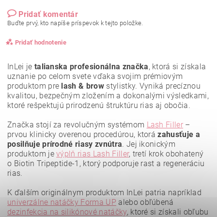
Pridať komentár
Buďte prvý, kto napíše príspevok k tejto položke.
Pridať hodnotenie
InLei je
talianska profesionálna značka
, ktorá si získala
uznanie po celom svete vďaka svojim prémiovým
produktom pre
lash & brow
stylistky. Vyniká precíznou
kvalitou, bezpečným zložením a dokonalými výsledkami,
ktoré rešpektujú prirodzenú štruktúru rias aj obočia.
Značka stojí za revolučným systémom
Lash Filler
–
prvou klinicky overenou procedúrou, ktorá
zahusťuje a
posilňuje prírodné riasy zvnútra
. Jej ikonickým
produktom je
výplň rias Lash Filler
, tretí krok obohatený
o Biotin Tripeptide-1, ktorý podporuje rast a regeneráciu
rias.
K ďalším originálnym produktom InLei patria napríklad
Vložením hodnotenie súhlasíte s
podmienkami ochrany
osobných údajov
.
univerzálne natáčky Forma UP
alebo obľúbená
dezinfekcia na silikónové natáčky
, ktoré si získali obľubu