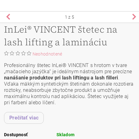
1
z 5
InLei® VINCENT štetec na
lash lifting a lamináciu
Neohodnotené
Profesionálny štetec InLei® VINCENT s hrotom v tvare
„mačacieho jazýčka“ je ideálnym nástrojom pre precízne
nanášanie produktov pri lash liftingu a lash filleri
.
Vďaka mäkkým syntetickým štetinám dokonale rozotiera
roztoky, neabsorbuje zbytočne produkt a umožňuje
maximálnu kontrolu nad aplikáciou. Štetec využijete aj
pri farbení alebo líčení.
Prečítať viac
Dostupnosť
Skladom