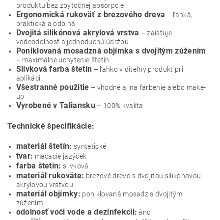
produktu bez zbytočnej absorpcie
Ergonomická rukoväť z brezového dreva
– ľahká,
praktická a odolná
Dvojitá silikónová akrylová vrstva
– zaisťuje
vodeodolnosť a jednoduchú údržbu
Poniklovaná mosadzná objímka s dvojitým zúžením
– maximálne uchytenie štetín
Slivková farba štetín
– ľahko viditeľný produkt pri
aplikácii
Všestranné použitie
– vhodné aj na farbenie alebo make-
up
Vyrobené v Taliansku
– 100% kvalita
Technické špecifikácie:
materiál štetín:
syntetické
tvar:
mačacie jazýček
farba štetín:
slivková
materiál rukoväte:
brezové drevo s dvojitou silikónovou
akrylovou vrstvou
materiál objímky:
poniklovaná mosadz s dvojitým
zúžením
odolnosť voči vode a dezinfekcii:
áno