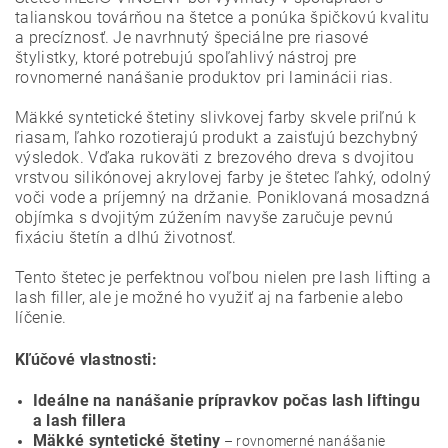
talianskou továrňou na štetce a ponúka špičkovú kvalitu
a precíznosť. Je navrhnutý špeciálne pre riasové
štylistky, ktoré potrebujú spoľahlivý nástroj pre
rovnomerné nanášanie produktov pri laminácii rias.
Mäkké syntetické štetiny slivkovej farby skvele priľnú k
riasam, ľahko rozotierajú produkt a zaisťujú bezchybný
výsledok. Vďaka rukoväti z brezového dreva s dvojitou
vrstvou silikónovej akrylovej farby je štetec ľahký, odolný
voči vode a príjemný na držanie. Poniklovaná mosadzná
objímka s dvojitým zúžením navyše zaručuje pevnú
fixáciu štetín a dlhú životnosť.
Tento štetec je perfektnou voľbou nielen pre lash lifting a
lash filler, ale je možné ho využiť aj na farbenie alebo
líčenie.
Kľúčové vlastnosti:
Ideálne na nanášanie prípravkov počas lash liftingu
a lash fillera
Mäkké syntetické štetiny
– rovnomerné nanášanie