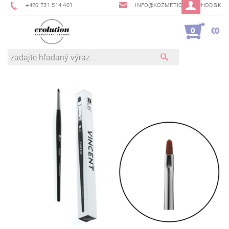
+420 731 514 401
INFO@KOZMETICKYOBCHOD.SK
0
€0