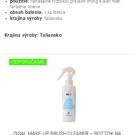
použitie:
nanášanie roztokov pre lash lifting a lash filler,
farbenie, líčenie
obsah balenia:
1 ks štetca
krajina výroby
: Taliansko
Krajina výroby: Taliansko
ODPORÚČAME
DISAL MAKE-UP BRUSH CLEANER – ROZTOK NA