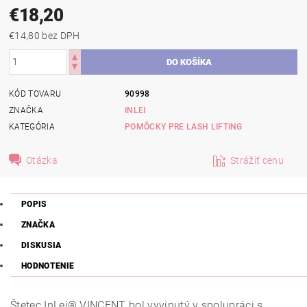
€18,20
€14,80 bez DPH
KÓD TOVARU
90998
ZNAČKA
INLEI
KATEGÓRIA
POMÔCKY PRE LASH LIFTING
Otázka
Strážiť cenu
POPIS
ZNAČKA
DISKUSIA
HODNOTENIE
Štetec InLei® VINCENT bol vyvinutý v spolupráci s