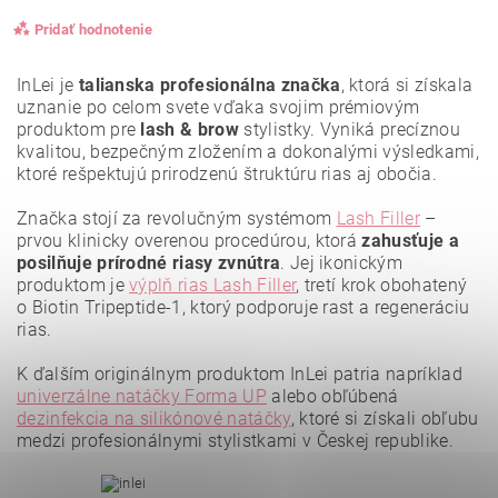
Pridať hodnotenie
InLei je
talianska profesionálna značka
, ktorá si získala
uznanie po celom svete vďaka svojim prémiovým
produktom pre
lash & brow
stylistky. Vyniká precíznou
kvalitou, bezpečným zložením a dokonalými výsledkami,
ktoré rešpektujú prirodzenú štruktúru rias aj obočia.
Značka stojí za revolučným systémom
Lash Filler
–
prvou klinicky overenou procedúrou, ktorá
zahusťuje a
posilňuje prírodné riasy zvnútra
. Jej ikonickým
produktom je
výplň rias Lash Filler
, tretí krok obohatený
o Biotin Tripeptide-1, ktorý podporuje rast a regeneráciu
rias.
K ďalším originálnym produktom InLei patria napríklad
Vložením hodnotenie súhlasíte s
podmienkami ochrany
osobných údajov
.
univerzálne natáčky Forma UP
alebo obľúbená
dezinfekcia na silikónové natáčky
, ktoré si získali obľubu
medzi profesionálnymi stylistkami v Českej republike.