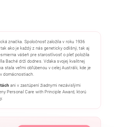
cká značka. Spoločnosť založila v roku 1936
tak ako je každý z nás geneticky odlišný, tak aj
smierna vášeň pre starostlivosť o pleť položila
la Baché drží dodnes. Vďaka svojej kvalitnej
a stala veľmi obľúbenou v celej Austrálii, kde je
 v domácnostiach.
atách
ani v zastúpení žiadnymi nezávislými
eny Personal Care with Principle Award, ktorú
y.