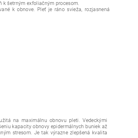
eň k šetrným exfoliačným procesom.
vané k obnove. Pleť je ráno svieža,
rozjasnená
yužitá na maximálnu obnovu pleti. Vedeckými
ýšeniu kapacity obnovy epidermálnych buniek až
ným stresom. Je tak výrazne zlepšená kvalita