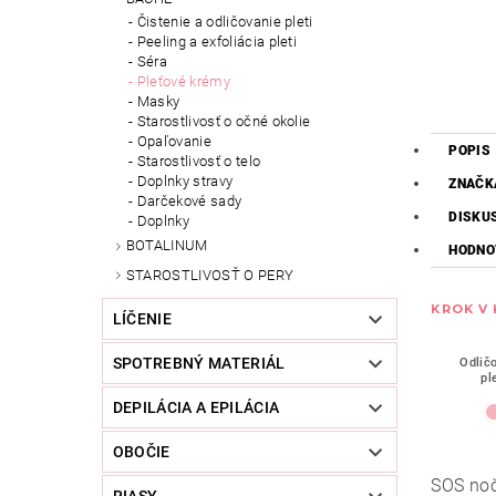
Čistenie a odličovanie pleti
Peeling a exfoliácia pleti
Séra
Pleťové krémy
Masky
Starostlivosť o očné okolie
Opaľovanie
POPIS
Starostlivosť o telo
Doplnky stravy
ZNAČK
Darčekové sady
DISKU
Doplnky
BOTALINUM
HODNO
STAROSTLIVOSŤ O PERY
KROK V
LÍČENIE
SPOTREBNÝ MATERIÁL
Odlič
pl
DEPILÁCIA A EPILÁCIA
OBOČIE
SOS noč