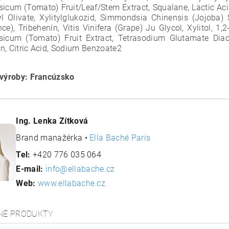
sicum (Tomato) Fruit/Leaf/Stem Extract, Squalane, Lactic Ac
yl Olivate, Xylitylglukozid, Simmondsia Chinensis (Jojoba)
ce), Tribehenín, Vitis Vinifera (Grape) Ju Glycol, Xylitol, 1
sicum (Tomato) Fruit Extract, Tetrasodium Glutamate Diace
n, Citric Acid, Sodium Benzoate2
 výroby: Francúzsko
Ing. Lenka Zítková
Brand manažérka •
Ella Baché Paris
Tel:
+420 776 035 064
E-mail:
info@ellabache.cz
Web:
www.ellabache.cz
NÉ PRODUKTY