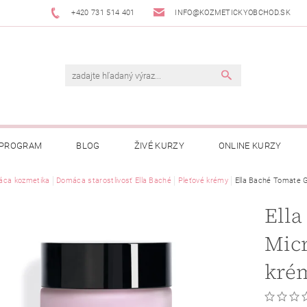
+420 731 514 401
INFO@KOZMETICKYOBCHOD.SK
 PROGRAM
BLOG
ŽIVÉ KURZY
ONLINE KURZY
ca kozmetika
Domáca starostlivosť Ella Baché
Pleťové krémy
Ella Baché Tomate G
Ell
Mic
kré