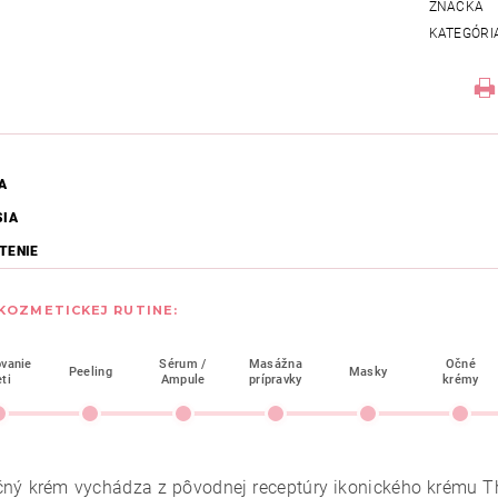
ZNAČKA
KATEGÓRI
A
SIA
TENIE
 KOZMETICKEJ RUTINE:
ovanie
Sérum /
Masážna
Očné
Peeling
Masky
eti
Ampule
prípravky
krémy
ný krém vychádza z pôvodnej receptúry ikonického krému Th