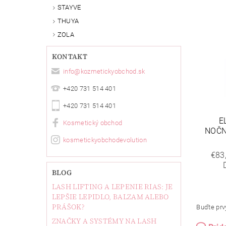
STAYVE
THUYA
ZOLA
KONTAKT
info
@
kozmetickyobchod.sk
+420 731 514 401
+420 731 514 401
E
Kosmetický obchod
NOČN
kosmetickyobchodevolution
€83
BLOG
LASH LIFTING A LEPENIE RIAS: JE
LEPŠIE LEPIDLO, BALZAM ALEBO
PRÁŠOK?
Buďte prvý
ZNAČKY A SYSTÉMY NA LASH