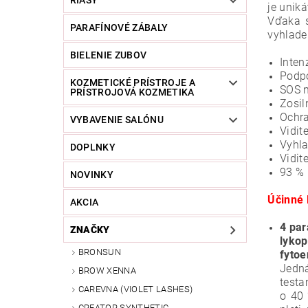
RIASY
je
uniká
Vďaka s
PARAFÍNOVÉ ZÁBALY
vyhlade
BIELENIE ZUBOV
Inten
Podp
KOZMETICKÉ PRÍSTROJE A
SOS 
PRÍSTROJOVÁ KOZMETIKA
Zosil
Ochr
VYBAVENIE SALÓNU
Vidit
Vyhla
DOPLNKY
Vidit
93 % 
NOVINKY
Účinné 
AKCIA
4 par
ZNAČKY
lykop
BRONSUN
fytoe
Jedná
BROW XENNA
testa
CAREVNA (VIOLET LASHES)
o 40 
CREATOR SYNTHETIC