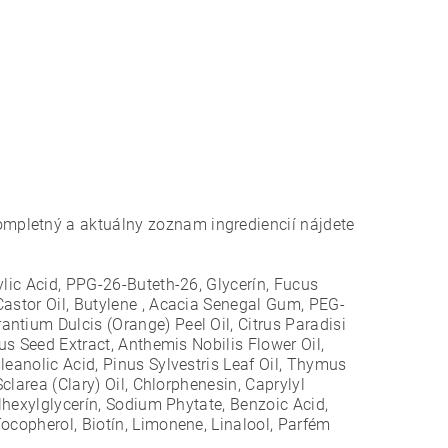
mpletný a aktuálny zoznam ingrediencií nájdete
ylic Acid, PPG-26-Buteth-26, Glycerín, Fucus
Castor Oil, Butylene , Acacia Senegal Gum, PEG-
ntium Dulcis (Orange) Peel Oil, Citrus Paradisi
us Seed Extract, Anthemis Nobilis Flower Oil,
leanolic Acid, Pinus Sylvestris Leaf Oil, Thymus
clarea (Clary) Oil, Chlorphenesin, Caprylyl
ylhexylglycerín, Sodium Phytate, Benzoic Acid,
ocopherol, Biotín, Limonene, Linalool, Parfém