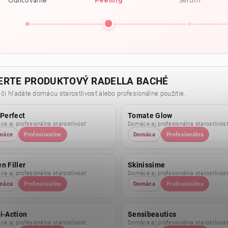
Odličovanie
Peeling
Sérum
ERTE PRODUKTOVÝ RADELLA BACHÉ
 či hľadáte domácu starostlivosť alebo profesionálne použitie.
 Perfect
Tomate Glow
a aj profesionálna starostlivosť
Domáca aj profesionálna starostlivos
máce
Profesionálne
Domáca
Profesionálna
n Filler
Skinissime
a aj profesionálna starostlivosť
Domáca aj profesionálna starostlivos
máca
Profesionálna
Domáca
Profesionálna
i-Action
Sensibeautics
a aj profesionálna starostlivosť
Domáca aj profesionálna starostlivos