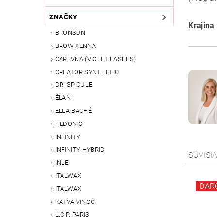
ZNAČKY
Krajina
BRONSUN
BROW XENNA
CAREVNA (VIOLET LASHES)
CREATOR SYNTHETIC
DR. SPICULE
ÉLAN
ELLA BACHÉ
HEDONIC
INFINITY
INFINITY HYBRID
SÚVISI
INLEI
ITALWAX
DAR
ITALWAX
KATYA VINOG
L.C.P. PARIS