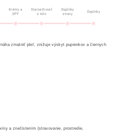
Krémy a
Starostlivosť
Doplnky
Doplnky
SPF
o telo
stravy
máha zmatniť pleť, znižuje výskyt pupienkov a čiernych
xíny a znečistením (stravovanie, prostredie,