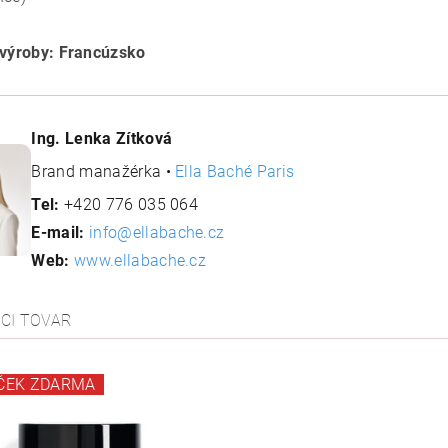
 výroby: Francúzsko
Ing. Lenka Zítková
Brand manažérka •
Ella Baché Paris
Tel:
+420 776 035 064
E-mail:
info@ellabache.cz
Web:
www.ellabache.cz
ACI TOVAR
ČEK ZDARMA