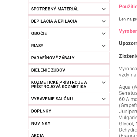
Použitie
SPOTREBNÝ MATERIÁL
Len na pr
DEPILÁCIA A EPILÁCIA
Vyrobe
OBOČIE
Upozor
RIASY
Zloženi
PARAFÍNOVÉ ZÁBALY
Výrobca
BIELENIE ZUBOV
vždy na
KOZMETICKÉ PRÍSTROJE A
Aqua (W
PRÍSTROJOVÁ KOZMETIKA
Serratu
60 Almo
VYBAVENIE SALÓNU
(Grapefr
Juniper
DOPLNKY
Vulgaris
Glycol, 
NOVINKY
Dehydro
(Fragra
AKCIA