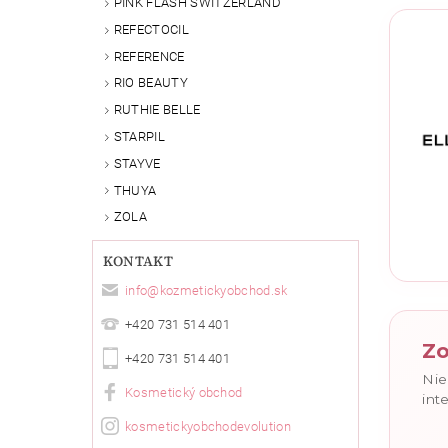
PINK FLASH SWITZERLAND
REFECTOCIL
REFERENCE
RIO BEAUTY
RUTHIE BELLE
STARPIL
STAYVE
THUYA
Vlože
ZOLA
KONTAKT
info
@
kozmetickyobchod.sk
+420 731 514 401
Zo
+420 731 514 401
Nie
Kosmetický obchod
int
kosmetickyobchodevolution