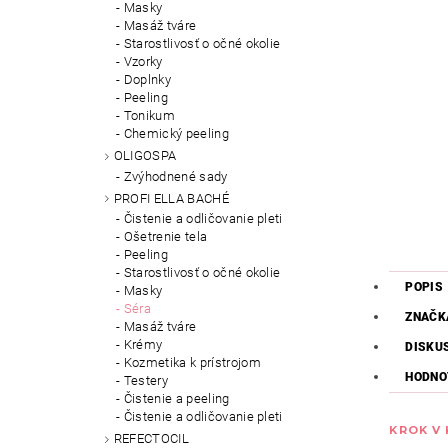
Masky
Masáž tváre
Starostlivosť o očné okolie
Vzorky
Doplnky
Peeling
Tonikum
Chemický peeling
OLIGOSPA
Zvýhodnené sady
PROFI ELLA BACHÉ
Čistenie a odličovanie pleti
Ošetrenie tela
Peeling
Starostlivosť o očné okolie
POPIS
Masky
Séra
ZNAČK
Masáž tváre
Krémy
DISKU
Kozmetika k prístrojom
HODNO
Testery
Čistenie a peeling
Čistenie a odličovanie pleti
KROK V
REFECTOCIL