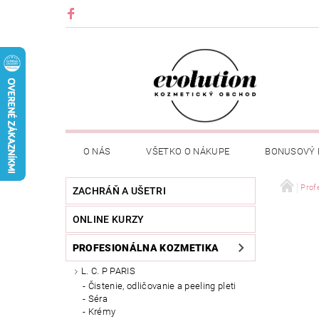
O NÁS
VŠETKO O NÁKUPE
BONUSOVÝ
Prof
ZACHRÁŇ A UŠETRI
ONLINE KURZY
PROFESIONÁLNA KOZMETIKA
L. C. P PARIS
Čistenie, odličovanie a peeling pleti
Séra
Krémy