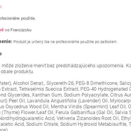
:
ofesionálne použitie.
né
vo Francúzsku
nenie:
Produkt je určený iba na profesionálne použitie po zaškolení.
e
 môže zloženie meniť bez predchádzajúceho upozornenia. Ko
 obale produktu.
ater), Alcohol Denat., Glycereth-26, PEG-8 Dimethicone, Salic
s Extract, Tetraselmis Suecica Extract, PEG-40 Hydrogenated 
nd Glycerides, Xanthan Gum, Sodium Polyacrylate, Citrus Aura
uit) Peel Oil, Lavandula Angustifolia (Lavender) Oil, Myrocarp
us Oxycedrus Wood Oil, Mentha Viridis (Spearmint) Leaf Oil, O
 (Thyme) Flower/Leaf Oil, Ferula Galbaniflua (Gal Oil, Salvia S
Nordihydroguaiaretic Acid, Vetiveria Zizanoides Root Oil, Eth
acetic Acid, Sodium Citrate, Sodium Hydroxid Metabisulfite, T
nce)