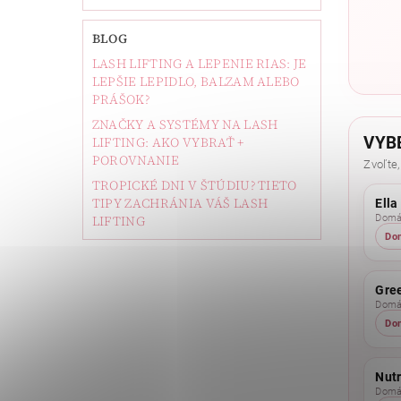
BLOG
LASH LIFTING A LEPENIE RIAS: JE
LEPŠIE LEPIDLO, BALZAM ALEBO
PRÁŠOK?
ZNAČKY A SYSTÉMY NA LASH
VYB
LIFTING: AKO VYBRAŤ +
POROVNANIE
Zvoľte,
TROPICKÉ DNI V ŠTÚDIU? TIETO
TIPY ZACHRÁNIA VÁŠ LASH
Ella
Domác
LIFTING
Do
Gree
Domác
Do
Nutr
Domác