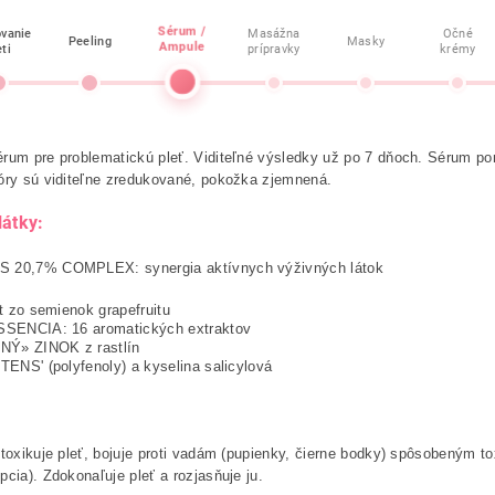
Sérum /
ovanie
Masážna
Očné
Peeling
Masky
Ampule
eti
prípravky
krémy
rum pre problematickú pleť. Viditeľné výsledky už po 7 dňoch. Sérum po
óry sú viditeľne zredukované, pokožka zjemnená.
látky:
 20,7% COMPLEX: synergia aktívnych výživných látok
t zo semienok grapefruitu
SENCIA: 16 aromatických extraktov
NÝ» ZINOK z rastlín
ENS' (polyfenoly) a kyselina salicylová
etoxikuje pleť, bojuje proti vadám (pupienky, čierne bodky) spôsobeným to
pcia). Zdokonaľuje pleť a rozjasňuje ju.