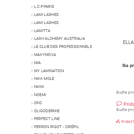
L.C.P.PARIS
LAMI LASHES
LAMI LASHES
LAMITTA
LASH ALCHEMY AUSTRALIA
ELL
LE CLUB DES PROFESSIONNELS
MAXYMOVA
MIA
Iba p
MY LAMINATION
NIKK MOLE
NKIM
Buďte prvý
NOEMI
OKO
Prid
Buďte prvý
OLIGODERMIE
PERFECT LINE
Pridať
PERRON RIGOT - CIRÉPIL