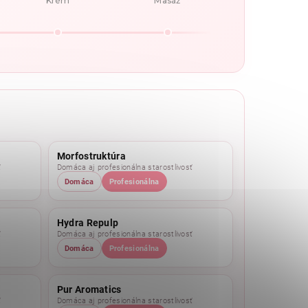
Krém
Masáž
Morfostruktúra
ť
Domáca aj profesionálna starostlivosť
Domáca
Profesionálna
Hydra Repulp
ť
Domáca aj profesionálna starostlivosť
Domáca
Profesionálna
Pur Aromatics
ť
Domáca aj profesionálna starostlivosť