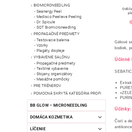
BIOMICRONEEDLING
Odlič
Seanergy Peel
pl
Medisco Peelieve Peeling
Dr. Spicule
SQT Biomicroneedling
PROPAGAČNÉ PREDMETY
Testovacie balenia
Gélové sé
Vzorky
bodiek, p
Plagáty, displeje
VYBAVENIE SALÓNU
Účinné 
Propagačné predmety
Textilné vybavenie
SEBATICS
Stojany, organizátory
Masážne pomôcky
Extrak
PRE TRÉNEROV
PURES
«ZELE
POMOCNÁ SKRYTÁ KATEGÓRIA PROFI
PURINT
BB GLOW – MICRONEEDLING
Účinky:
DOMÁCA KOZMETIKA
Čistí a d
antikonce
LÍČENIE