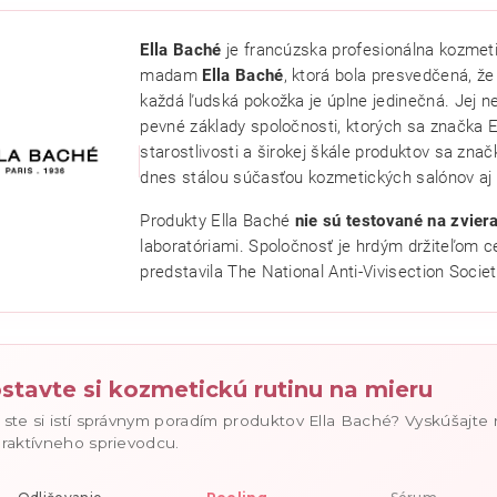
Ella Baché
je francúzska profesionálna kozmeti
madam
Ella Baché
, ktorá bola presvedčená, že 
každá ľudská pokožka je úplne jedinečná. Jej ne
pevné základy spoločnosti, ktorých sa značka El
starostlivosti a širokej škále produktov sa značk
dnes stálou súčasťou kozmetických salónov aj
Produkty Ella Baché
nie sú testované na zvier
ním hodnotenie súhlasíte s
podmienkami ochrany osobných údajov
.
laboratóriami. Spoločnosť je hrdým držiteľom c
predstavila The National Anti-Vivisection Societ
stavte si kozmetickú rutinu na mieru
 ste si istí správnym poradím produktov Ella Baché? Vyskúšajte
eraktívneho sprievodcu.