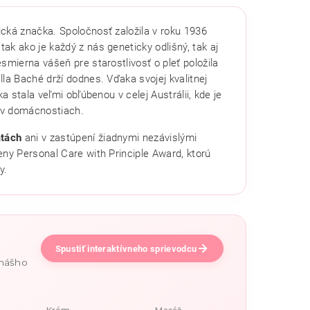
cká značka. Spoločnosť založila v roku 1936
tak ako je každý z nás geneticky odlišný, tak aj
smierna vášeň pre starostlivosť o pleť položila
la Baché drží dodnes. Vďaka svojej kvalitnej
a stala veľmi obľúbenou v celej Austrálii, kde je
 v domácnostiach.
atách
ani v zastúpení žiadnymi nezávislými
eny Personal Care with Principle Award, ktorú
y.
Spustiť interaktívneho sprievodcu
 nášho