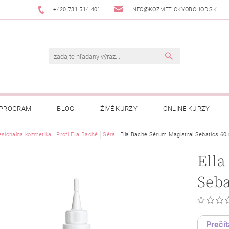
+420 731 514 401
INFO@KOZMETICKYOBCHOD.SK
 PROGRAM
BLOG
ŽIVÉ KURZY
ONLINE KURZY
esionálna kozmetika
Profi Ella Baché
Séra
Ella Baché Sérum Magistral Sebatics 60
Ella
Seba
Prečít