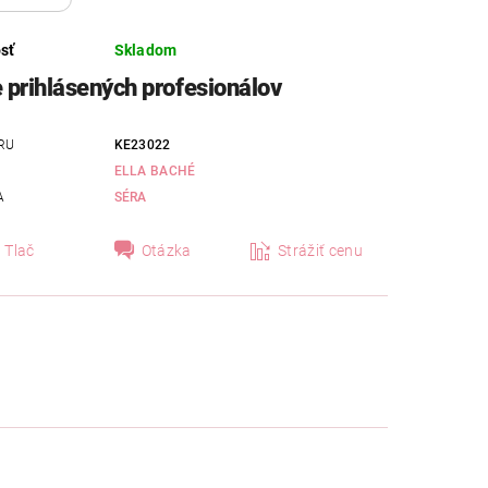
sť
Skladom
e prihlásených profesionálov
RU
KE23022
ELLA BACHÉ
A
SÉRA
Tlač
Otázka
Strážiť cenu