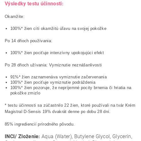
Výsledky testu účinnosti:
Okamžite:
100%* žien cíti okamžitú úľavu na svojej pokožke
Po 14 dňoch používania:
100%* žien pociťuje intenzívny upokojujúci efekt
Po 28 dňoch užívania: Vymiznutie neznášanlivosti
91%* žien zaznamenáva vymiznutie začervenania
100%* žien pociťuje vymiznutie podráždenia
100%* žien pozoruje, že nepríjemné pocity brnenia či hriatia na
pokožke zmizlo
* testu účinnosti sa zúčastnilo 22 žien, ktoré používali na tvár Krém
Magistral D-Sensis 19% dvakrát denne po dobu 28 dní.
85% ingrediencií prírodného pôvodu.
INCI/ Zloženie:
Aqua (Water), Butylene Glycol, Glycerín,