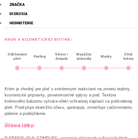
ZNAČKA
DISKUSIA
HODNOTENIE
KROK V KOZMETICKEJ RUTINE:
Odličovanie
Sérum /
Masážna
Očné
Peeling
Masky
pleti
Ampule
prípravky
krémy
Krém je vhodný pre pleť s extrémnymi reakciami na zmenu teploty,
kozmetické prípravky, poveternostné vplyvy a pod. Textúra
krémového balzamu vytvára efekt ochrannej náplasti na poškodenej
pleti. Poskytuje okamžitú úľavu, upokojuje, zmierňuje začervenanie,
pálenie a podráždenie.
Účinné látky: