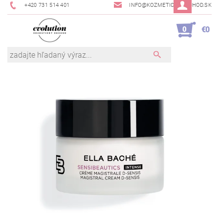
+420 731 514 401
INFO@KOZMETICKYOBCHOD.SK
0
€0