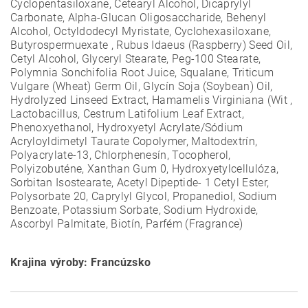
Cyclopentasiloxane, Cetearyl Alcohol, Dicaprylyl
Carbonate, Alpha-Glucan Oligosaccharide, Behenyl
Alcohol, Octyldodecyl Myristate, Cyclohexasiloxane,
Butyrospermuexate , Rubus Idaeus (Raspberry) Seed Oil,
Cetyl Alcohol, Glyceryl Stearate, Peg-100 Stearate,
Polymnia Sonchifolia Root Juice, Squalane, Triticum
Vulgare (Wheat) Germ Oil, Glycín Soja (Soybean) Oil,
Hydrolyzed Linseed Extract, Hamamelis Virginiana (Wit ,
Lactobacillus, Cestrum Latifolium Leaf Extract,
Phenoxyethanol, Hydroxyetyl Acrylate/Sódium
Acryloyldimetyl Taurate Copolymer, Maltodextrín,
Polyacrylate-13, Chlorphenesín, Tocopherol,
Polyizobuténe, Xanthan Gum 0, Hydroxyetylcellulóza,
Sorbitan Isostearate, Acetyl Dipeptide- 1 Cetyl Ester,
Polysorbate 20, Caprylyl Glycol, Propanediol, Sodium
Benzoate, Potassium Sorbate, Sodium Hydroxide,
Ascorbyl Palmitate, Biotín, Parfém (Fragrance)
Krajina výroby: Francúzsko