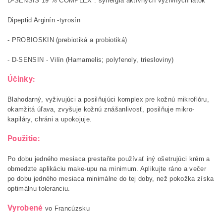
D-SENSIS 19 % COMPLEX : synergia aktívnych vyživných látok
Dipeptid Arginín -tyrosín
- PROBIOSKIN (prebiotiká a probiotiká)
- D-SENSIN - Vilín (Hamamelis; polyfenoly, triesloviny)
Účinky:
Blahodarný, vyživujúci a posilňujúci komplex pre kožnú mikroflóru,
okamžitá úľava, zvyšuje kožnú znášanlivosť, posilňuje mikro-
kapiláry, chráni a upokojuje.
Použitie:
Po dobu jedného mesiaca prestaňte používať iný ošetrujúci krém a
obmedzte aplikáciu make-upu na minimum. Aplikujte ráno a večer
po dobu jedného mesiaca minimálne do tej doby, než pokožka získa
optimálnu toleranciu.
Vyrobené
vo Francúzsku