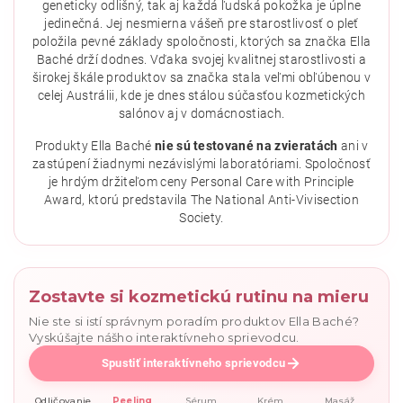
geneticky odlišný, tak aj každá ľudská pokožka je úplne
jedinečná. Jej nesmierna vášeň pre starostlivosť o pleť
položila pevné základy spoločnosti, ktorých sa značka Ella
Baché drží dodnes. Vďaka svojej kvalitnej starostlivosti a
širokej škále produktov sa značka stala veľmi obľúbenou v
celej Austrálii, kde je dnes stálou súčasťou kozmetických
salónov aj v domácnostiach.
Vložením hodnotenie súhlasíte s
podmienkami ochrany
osobných údajov
.
Produkty Ella Baché
nie sú testované na zvieratách
ani v
zastúpení žiadnymi nezávislými laboratóriami. Spoločnosť
je hrdým držiteľom ceny Personal Care with Principle
Award, ktorú predstavila The National Anti-Vivisection
Society.
Zostavte si kozmetickú rutinu na mieru
Nie ste si istí správnym poradím produktov Ella Baché?
Vyskúšajte nášho interaktívneho sprievodcu.
Spustiť interaktívneho sprievodcu
Odličovanie
Peeling
Sérum
Krém
Masáž