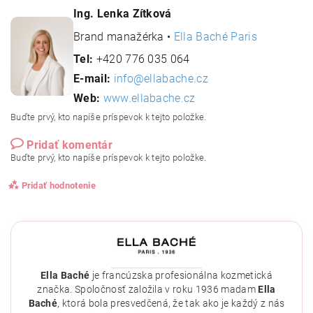
Ing. Lenka Zítková
Brand manažérka •
Ella Baché Paris
Tel:
+420 776 035 064
E-mail:
info@ellabache.cz
Web:
www.ellabache.cz
Buďte prvý, kto napíše príspevok k tejto položke.
Pridať komentár
Buďte prvý, kto napíše príspevok k tejto položke.
Pridať hodnotenie
Ella Baché
je francúzska profesionálna kozmetická
značka. Spoločnosť založila v roku 1936 madam
Ella
Baché
, ktorá bola presvedčená, že tak ako je každý z nás