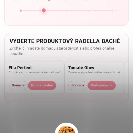
VYBERTE PRODUKTOVÝ RADELLA BACHÉ
Zvoľte, či hľadáte domácu starostlivosť alebo profesionálne
použitie.
Ella Perfect
Tomate Glow
Mo
Domáca aj profesionálna starostlivosť
Domáca aj profesionálna starostlivosť
Dom
Domáce
Profesionálne
Domáca
Profesionálna