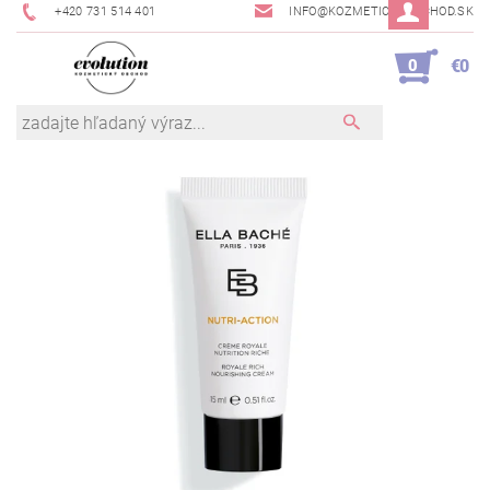
+420 731 514 401
INFO@KOZMETICKYOBCHOD.SK
0
€0