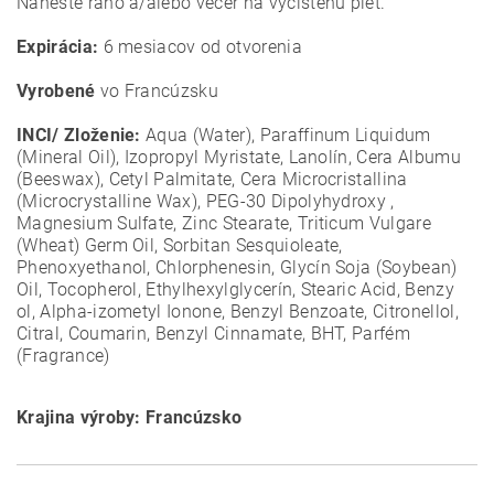
Naneste ráno a/alebo večer na vyčistenú pleť.
Expirácia:
6 mesiacov od otvorenia
Vyrobené
vo Francúzsku
INCI/ Zloženie:
Aqua (Water), Paraffinum Liquidum
(Mineral Oil), Izopropyl Myristate, Lanolín, Cera Albumu
(Beeswax), Cetyl Palmitate, Cera Microcristallina
(Microcrystalline Wax), PEG-30 Dipolyhydroxy ,
Magnesium Sulfate, Zinc Stearate, Triticum Vulgare
(Wheat) Germ Oil, Sorbitan Sesquioleate,
Phenoxyethanol, Chlorphenesin, Glycín Soja (Soybean)
Oil, Tocopherol, Ethylhexylglycerín, Stearic Acid, Benzy
ol, Alpha-izometyl Ionone, Benzyl Benzoate, Citronellol,
Citral, Coumarin, Benzyl Cinnamate, BHT, Parfém
(Fragrance)
Krajina výroby: Francúzsko