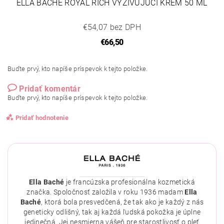
ELLA BACHÉ ROYAL RICH VYŽIVUJÚCI KRÉM 50 ML
€54,07 bez DPH
€66,50
Buďte prvý, kto napíše príspevok k tejto položke.
Pridať komentár
Buďte prvý, kto napíše príspevok k tejto položke.
Pridať hodnotenie
Ella Baché
je francúzska profesionálna kozmetická
značka. Spoločnosť založila v roku 1936 madam
Ella
Baché
, ktorá bola presvedčená, že tak ako je každý z nás
geneticky odlišný, tak aj každá ľudská pokožka je úplne
jedinečná. Jej nesmierna vášeň pre starostlivosť o pleť