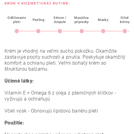
KROK V KOZMETICKEJ RUTINE:
Odličovanie
Sérum /
Masážna
Očné
Peeling
Masky
pleti
Ampule
prípravky
krémy
Krém je vhodný na veľmi suchú pokožku. Okamžite
zastavuje pocity suchosti a pnutia. Poskytuje okamžitý
komfort a ochranu pleti. Veľmi bohatý krém so
štruktúrou balzamu.
Účinné látky:
Vitamín E + Omega 6 z oleja z pšeničných klíčkov -
vyživujú a ochraňujú
Včelí vosk - Obnovujú lipidovú bariéru pleti
Použitie: