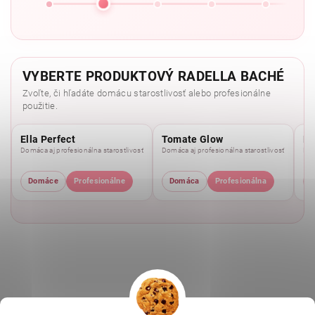
VYBERTE PRODUKTOVÝ RADELLA BACHÉ
Zvoľte, či hľadáte domácu starostlivosť alebo profesionálne
použitie.
Ella Perfect
Tomate Glow
Mo
Domáca aj profesionálna starostlivosť
Domáca aj profesionálna starostlivosť
Dom
Domáce
Profesionálne
Domáca
Profesionálna