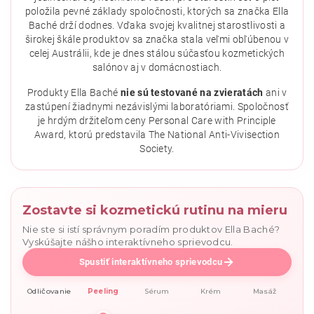
položila pevné základy spoločnosti, ktorých sa značka Ella
Baché drží dodnes. Vďaka svojej kvalitnej starostlivosti a
širokej škále produktov sa značka stala veľmi obľúbenou v
celej Austrálii, kde je dnes stálou súčasťou kozmetických
salónov aj v domácnostiach.
Vložením hodnotenie súhlasíte s
podmienkami ochrany
osobných údajov
.
Produkty Ella Baché
nie sú testované na zvieratách
ani v
zastúpení žiadnymi nezávislými laboratóriami. Spoločnosť
je hrdým držiteľom ceny Personal Care with Principle
Award, ktorú predstavila The National Anti-Vivisection
Society.
Zostavte si kozmetickú rutinu na mieru
Nie ste si istí správnym poradím produktov Ella Baché?
Vyskúšajte nášho interaktívneho sprievodcu.
Spustiť interaktívneho sprievodcu
Odličovanie
Peeling
Sérum
Krém
Masáž