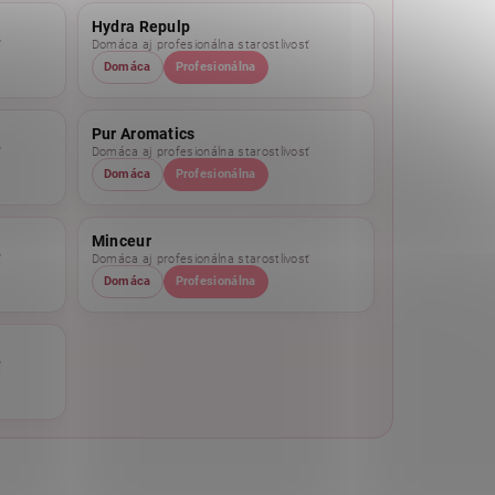
Hydra Repulp
ť
Domáca aj profesionálna starostlivosť
Domáca
Profesionálna
Pur Aromatics
ť
Domáca aj profesionálna starostlivosť
Domáca
Profesionálna
Minceur
ť
Domáca aj profesionálna starostlivosť
Domáca
Profesionálna
ť