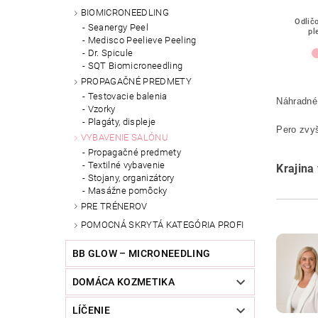
BIOMICRONEEDLING
Odlič
Seanergy Peel
pl
Medisco Peelieve Peeling
Dr. Spicule
SQT Biomicroneedling
PROPAGAČNÉ PREDMETY
Testovacie balenia
Náhradné
Vzorky
Plagáty, displeje
Pero zvyš
VYBAVENIE SALÓNU
Propagačné predmety
Textilné vybavenie
Krajina
Stojany, organizátory
Masážne pomôcky
PRE TRÉNEROV
POMOCNÁ SKRYTÁ KATEGÓRIA PROFI
BB GLOW – MICRONEEDLING
DOMÁCA KOZMETIKA
LÍČENIE