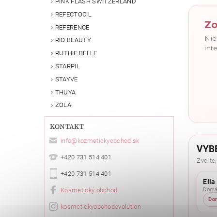
PINK FLASH SWITZERLAND
REFECTOCIL
Zo
REFERENCE
Nie
RIO BEAUTY
int
RUTHIE BELLE
STARPIL
STAYVE
THUYA
ZOLA
KONTAKT
info
@
kozmetickyobchod.sk
VYB
+420 731 514 401
Zvoľte,
+420 731 514 401
Ella
Kosmetický obchod
Domác
Do
kosmetickyobchodevolution