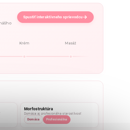
Spustiť interaktívneho sprievodcu
 nášho
Krém
Masáž
Morfostruktúra
ť
Domáca aj profesionálna starostlivosť
Domáca
Profesionálna