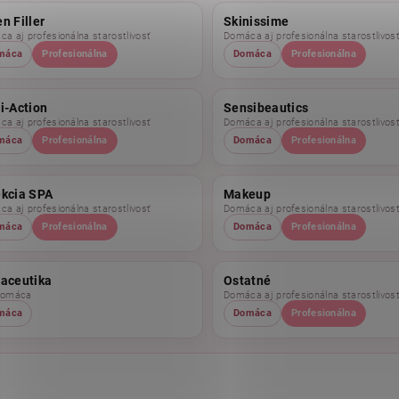
n Filler
Skinissime
a aj profesionálna starostlivosť
Domáca aj profesionálna starostlivos
máca
Profesionálna
Domáca
Profesionálna
i-Action
Sensibeautics
a aj profesionálna starostlivosť
Domáca aj profesionálna starostlivos
máca
Profesionálna
Domáca
Profesionálna
ekcia SPA
Makeup
a aj profesionálna starostlivosť
Domáca aj profesionálna starostlivos
máca
Profesionálna
Domáca
Profesionálna
raceutika
Ostatné
domáca
Domáca aj profesionálna starostlivos
máca
Domáca
Profesionálna