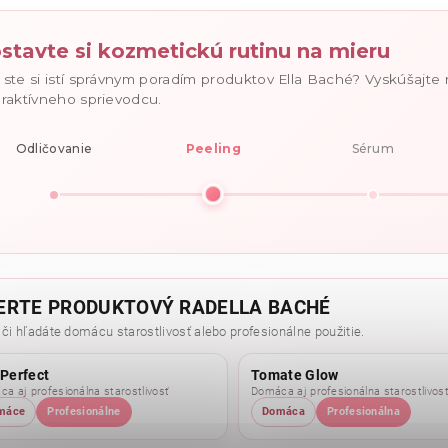
stavte si kozmetickú rutinu na mieru
 ste si istí správnym poradím produktov Ella Baché? Vyskúšajte
eraktívneho sprievodcu.
Odličovanie
Peeling
Sérum
ERTE PRODUKTOVÝ RADELLA BACHÉ
 či hľadáte domácu starostlivosť alebo profesionálne použitie.
 Perfect
Tomate Glow
a aj profesionálna starostlivosť
Domáca aj profesionálna starostlivos
máce
Profesionálne
Domáca
Profesionálna