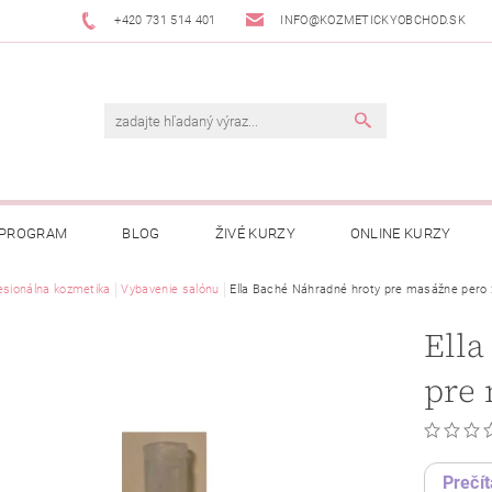
+420 731 514 401
INFO@KOZMETICKYOBCHOD.SK
 PROGRAM
BLOG
ŽIVÉ KURZY
ONLINE KURZY
esionálna kozmetika
Vybavenie salónu
Ella Baché Náhradné hroty pre masážne pero 
Ella
pre 
Prečít