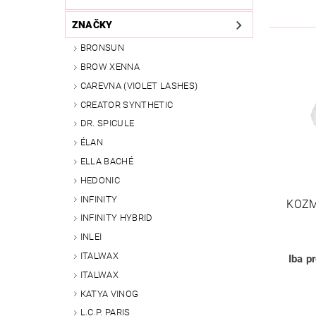
ZNAČKY
BRONSUN
BROW XENNA
CAREVNA (VIOLET LASHES)
CREATOR SYNTHETIC
DR. SPICULE
ÉLAN
ELLA BACHÉ
HEDONIC
INFINITY
KOZM
INFINITY HYBRID
INLEI
ITALWAX
Iba p
ITALWAX
KATYA VINOG
L.C.P. PARIS