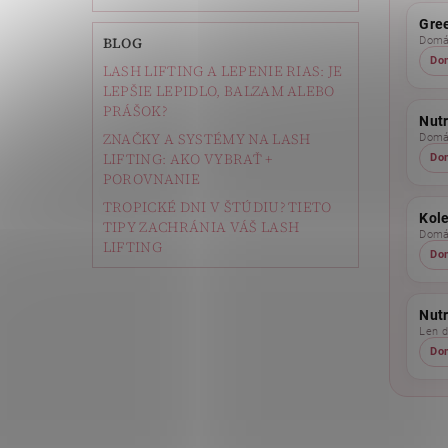
Gree
BLOG
Domác
Do
LASH LIFTING A LEPENIE RIAS: JE
LEPŠIE LEPIDLO, BALZAM ALEBO
PRÁŠOK?
Nutr
ZNAČKY A SYSTÉMY NA LASH
Domác
LIFTING: AKO VYBRAŤ +
Do
POROVNANIE
TROPICKÉ DNI V ŠTÚDIU? TIETO
Kol
TIPY ZACHRÁNIA VÁŠ LASH
Domác
LIFTING
Do
Nut
Len 
Do