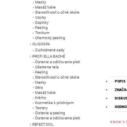
Masky
Masáž tváre
Starostlivosť o očné okolie
Vzorky
Doplnky
Peeling
Tonikum
Chemický peeling
OLIGOSPA
Zvýhodnené sady
PROFI ELLA BACHÉ
Čistenie a odličovanie pleti
Ošetrenie tela
Peeling
Starostlivosť o očné okolie
POPIS
Masky
Séra
ZNAČK
Masáž tváre
Krémy
DISKU
Kozmetika k prístrojom
HODNO
Testery
Čistenie a peeling
Čistenie a odličovanie pleti
KROK V
REFECTOCIL