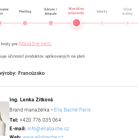
Masážna
ovanie
Sérum /
Očné
Peeling
Masky
prípravky
eti
Ampule
krémy
Masážne pero.
 hroty pre
uje účinnosť produktov aplikovaných na pleti.
 výroby: Francúzsko
Ing. Lenka Zítková
Brand manažérka •
Ella Baché Paris
Tel:
+420 776 035 064
E-mail:
info@ellabache.cz
Web:
www.ellabache.cz