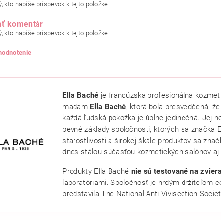
, kto napíše príspevok k tejto položke.
ať komentár
, kto napíše príspevok k tejto položke.
 hodnotenie
Ella Baché
je francúzska profesionálna kozmeti
madam
Ella Baché
, ktorá bola presvedčená, že 
každá ľudská pokožka je úplne jedinečná. Jej ne
pevné základy spoločnosti, ktorých sa značka El
starostlivosti a širokej škále produktov sa značk
dnes stálou súčasťou kozmetických salónov aj
Produkty Ella Baché
nie sú testované na zvier
ním hodnotenie súhlasíte s
podmienkami ochrany osobných údajov
.
laboratóriami. Spoločnosť je hrdým držiteľom c
predstavila The National Anti-Vivisection Societ