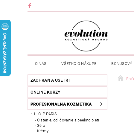
O NÁS
VŠETKO O NÁKUPE
BONUSOVÝ
Prof
ZACHRÁŇ A UŠETRI
ONLINE KURZY
PROFESIONÁLNA KOZMETIKA
L. C. P PARIS
Čistenie, odličovanie a peeling pleti
Séra
Krémy