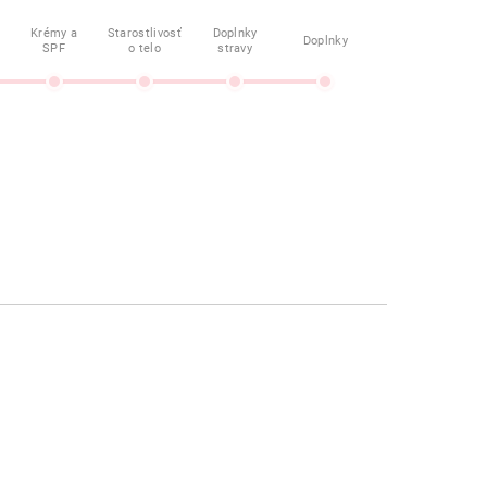
Krémy a
Starostlivosť
Doplnky
Doplnky
SPF
o telo
stravy