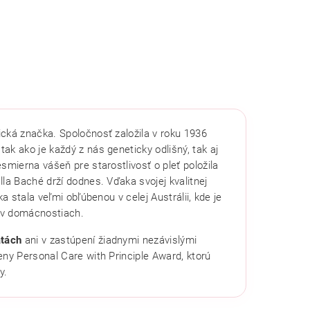
cká značka. Spoločnosť založila v roku 1936
tak ako je každý z nás geneticky odlišný, tak aj
smierna vášeň pre starostlivosť o pleť položila
la Baché drží dodnes. Vďaka svojej kvalitnej
a stala veľmi obľúbenou v celej Austrálii, kde je
 v domácnostiach.
atách
ani v zastúpení žiadnymi nezávislými
eny Personal Care with Principle Award, ktorú
y.