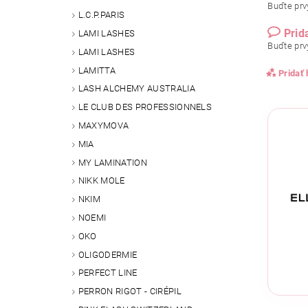
Buďte prvý
L.C.P.PARIS
Prid
LAMI LASHES
Buďte prvý
LAMI LASHES
LAMITTA
Pridať
LASH ALCHEMY AUSTRALIA
LE CLUB DES PROFESSIONNELS
MAXYMOVA
MIA
MY LAMINATION
NIKK MOLE
NKIM
NOEMI
OKO
Vlože
OLIGODERMIE
PERFECT LINE
PERRON RIGOT - CIRÉPIL