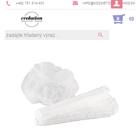
+420 731 514 401
INFO@KOZMETICKYOBCHOD.SK
0
€0