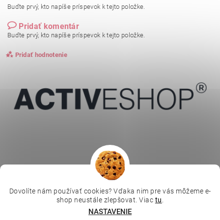
Buďte prvý, kto napíše príspevok k tejto položke.
Pridať komentár
Buďte prvý, kto napíše príspevok k tejto položke.
Pridať hodnotenie
Dovolíte nám používať cookies? Vďaka nim pre vás môžeme e-
|
|
|
Depilujeme.cz
Kosmetická škola
Online kosmetické kurzy
shop neustále zlepšovat. Viac
tu
.
|
MikroArt
Ella Baché
Vložením hodnotenie súhlasíte s
podmienkami ochrany
NASTAVENIE
osobných údajov
.