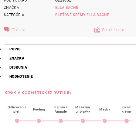
KÓD TOVARU
GE23032
ZNAČKA
ELLA BACHÉ
KATEGÓRIA
PLEŤOVÉ KRÉMY ELLA BACHÉ
Otázka
Strážiť cenu
POPIS
ZNAČKA
DISKUSIA
HODNOTENIE
KROK V KOZMETICKEJ RUTINE:
Odličovanie
Sérum /
Masážna
Očné
Peeling
Masky
pleti
Ampule
prípravky
krémy