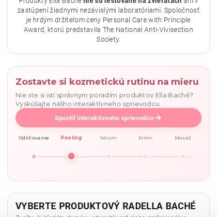
Produkty Ella Baché
nie sú testované na zvieratách
ani v
zastúpení žiadnymi nezávislými laboratóriami. Spoločnosť
je hrdým držiteľom ceny Personal Care with Principle
Award, ktorú predstavila The National Anti-Vivisection
Society.
Zostavte si kozmetickú rutinu na mieru
Nie ste si istí správnym poradím produktov Ella Baché?
Vyskúšajte nášho interaktívneho sprievodcu.
Spustiť interaktívneho sprievodcu
Odličovanie
Peeling
Sérum
Krém
Masáž
VYBERTE PRODUKTOVÝ RADELLA BACHÉ