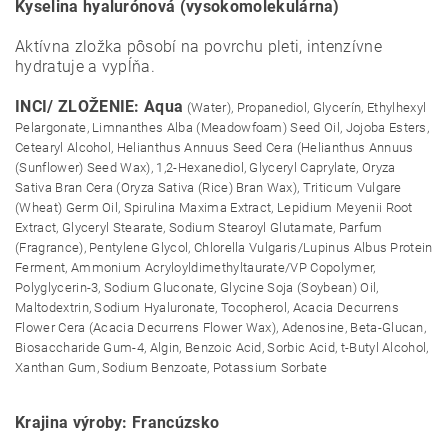
Kyselina hyalurónová (vysokomolekulárna)
Aktívna zložka pôsobí na povrchu pleti, intenzívne
hydratuje a vypĺňa.
INCI/ ZLOŽENIE: Aqua
(Water), Propanediol, Glycerín, Ethylhexyl
Pelargonate, Limnanthes Alba (Meadowfoam) Seed Oil, Jojoba Esters,
Cetearyl Alcohol, Helianthus Annuus Seed Cera (Helianthus Annuus
(Sunflower) Seed Wax), 1,2-Hexanediol, Glyceryl Caprylate, Oryza
Sativa Bran Cera (Oryza Sativa (Rice) Bran Wax), Triticum Vulgare
(Wheat) Germ Oil, Spirulina Maxima Extract, Lepidium Meyenii Root
Extract, Glyceryl Stearate, Sodium Stearoyl Glutamate, Parfum
(Fragrance), Pentylene Glycol, Chlorella Vulgaris/Lupinus Albus Protein
Ferment, Ammonium Acryloyldimethyltaurate/VP Copolymer,
Polyglycerin-3, Sodium Gluconate, Glycine Soja (Soybean) Oil,
Maltodextrin, Sodium Hyaluronate, Tocopherol, Acacia Decurrens
Flower Cera (Acacia Decurrens Flower Wax), Adenosine, Beta-Glucan,
Biosaccharide Gum-4, Algin, Benzoic Acid, Sorbic Acid, t-Butyl Alcohol,
Xanthan Gum, Sodium Benzoate, Potassium Sorbate
Krajina výroby: Francúzsko