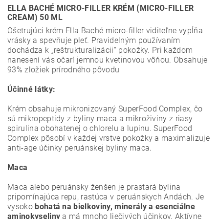
ELLA BACHÉ MICRO-FILLER KRÉM (MICRO-FILLER
CREAM) 50 ML
Ošetrujúci krém Ella Baché micro-filler viditeľne vypĺňa
vrásky a spevňuje pleť. Pravidelným používaním
dochádza k „reštrukturalizácii“ pokožky. Pri každom
nanesení vás očarí jemnou kvetinovou vôňou. Obsahuje
93% zložiek prírodného pôvodu
Účinné látky:
Krém obsahuje mikronizovaný SuperFood Complex, čo
sú mikropeptidy z byliny maca a mikroživiny z riasy
spirulina obohatenej o chlorelu a lupinu. SuperFood
Complex pôsobí v každej vrstve pokožky a maximalizuje
anti-age účinky peruánskej byliny maca.
Maca
Maca alebo peruánsky ženšen je prastará bylina
pripomínajúca repu, rastúca v peruánskych Andách. Je
vysoko
bohatá na bielkoviny, minerály a esenciálne
aminokyseliny
a má mnoho liečivých účinkov. Aktívne