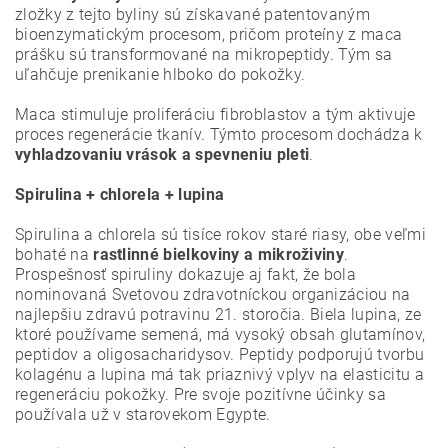
zložky z tejto byliny sú získavané patentovaným
bioenzymatickým procesom, pričom proteíny z maca
prášku sú transformované na mikropeptidy. Tým sa
uľahčuje prenikanie hlboko do pokožky.
Maca stimuluje proliferáciu fibroblastov a tým aktivuje
proces regenerácie tkanív. Týmto procesom dochádza k
vyhladzovaniu vrások a spevneniu pleti
.
Spirulina + chlorela + lupina
Spirulina a chlorela sú tisíce rokov staré riasy, obe veľmi
bohaté na
rastlinné bielkoviny a mikroživiny
.
Prospešnosť spiruliny dokazuje aj fakt, že bola
nominovaná Svetovou zdravotníckou organizáciou na
najlepšiu zdravú potravinu 21. storočia. Biela lupina, ze
ktoré používame semená, má vysoký obsah glutamínov,
peptidov a oligosacharidysov. Peptidy podporujú tvorbu
kolagénu a lupina má tak priaznivý vplyv na elasticitu a
regeneráciu pokožky. Pre svoje pozitívne účinky sa
používala už v starovekom Egypte.