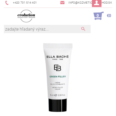
+420 731 514 401
INFO@KOZMETICKYOBCHOD.SK
0
€0