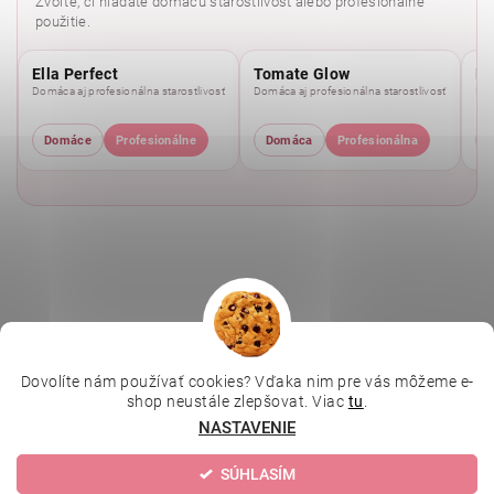
Zvoľte, či hľadáte domácu starostlivosť alebo profesionálne
použitie.
Ella Perfect
Tomate Glow
Mo
Domáca aj profesionálna starostlivosť
Domáca aj profesionálna starostlivosť
Dom
Domáce
Profesionálne
Domáca
Profesionálna
Dovolíte nám používať cookies? Vďaka nim pre vás môžeme e-
|
|
|
Depilujeme.cz
Kosmetická škola
Online kosmetické kurzy
shop neustále zlepšovat. Viac
tu
.
|
MikroArt
Ella Baché
NASTAVENIE
SÚHLASÍM
Upraviť nastavenie cookies
2026 © Kozmetický obchod, všetky práva vyhradené