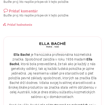
Buďte prvý, kto napíše príspevok k tejto položke.
Pridať komentár
Buďte prvý, kto napíše príspevok k tejto položke.
Pridať hodnotenie
Ella Baché
je francúzska profesionálna kozmetická
značka. Spoločnosť založila v roku 1936 madam
Ella
Baché
, ktorá bola presvedčená, že tak ako je každý z nás
geneticky odlišný, tak aj každá ľudská pokožka je úplne
jedinečná. Jej nesmierna vášeň pre starostlivosť o pleť
položila pevné základy spoločnosti, ktorých sa značka Ella
Baché drží dodnes. Vďaka svojej kvalitnej starostlivosti a
širokej škále produktov sa značka stala veľmi obľúbenou v
celej Austrálii, kde je dnes stálou súčasťou kozmetických
salónov aj v domácnostiach.
Vložením hodnotenie súhlasíte s
podmienkami ochrany
osobných údajov
.