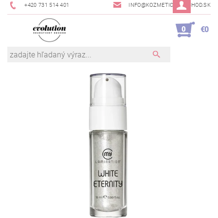
+420 731 514 401
INFO@KOZMETICKYOBCHOD.SK
0
€0