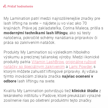
Pridať hodnotenie
My Lamination patrí medzi najrozšírenejšie značky pre
lash lifting na svete – nájdete ju vo viac ako 70
krajinách. Práve jej zakladateľka, Corina Maleca, prišla s
modernými technikami lash liftingu
, ako sú testy
natočenia, pokročilé schémy nanášania prípravkov či
práca so zakrivením natáčok.
Produkty My Lamination sú výsledkom hlbokého
výskumu a precíznej talianskej výroby. Medzi ikonické
produkty patria
Vitamin LashBrow
,
originálne ružové
natáčky so špeciálnym zakrivením
a
Lami Powder
, s
ktorým môžete zahustiť liftingové prípravky. Aj vďaka
týmto inováciám získala značka
najviac ocenení
v
odbore
lash liftingu na svete.
Vložením hodnotenie súhlasíte s
podmienkami ochrany
osobných údajov
.
Kvalitu My Lamination potvrdzujú tiež
klinické štúdie
z
lekárskeho inštitútu v Padove, ktoré preukázali výrazné
zosilnenie rias po ošetrení produktmi tejto značky.