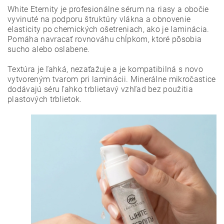
White Eternity je profesionálne sérum na riasy a obočie
vyvinuté na podporu štruktúry vlákna a obnovenie
elasticity po chemických ošetreniach, ako je laminácia.
Pomáha navracať rovnováhu chĺpkom, ktoré pôsobia
sucho alebo oslabene.
Textúra je ľahká, nezaťažuje a je kompatibilná s novo
vytvoreným tvarom pri laminácii. Minerálne mikročastice
dodávajú séru ľahko trblietavý vzhľad bez použitia
plastových trblietok.