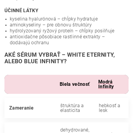
ÚČINNÉ LÁTKY
kyselina hyalurónová – chĺpky hydratuje
aminokyseliny – pre obnovu štruktúry
hydrolyzovaný ryžový proteín – chĺpky posilňuje
antioxidačne pôsobiace rastlinné extrakty –
dodávajú ochranu
AKÉ SÉRUM VYBRAŤ – WHITE ETERNITY,
ALEBO BLUE INFINITY?
Modrá
Biela večnosť
Infinity
štruktúra a
hebkosť a
Zameranie
elasticita
lesk
dehydrované,