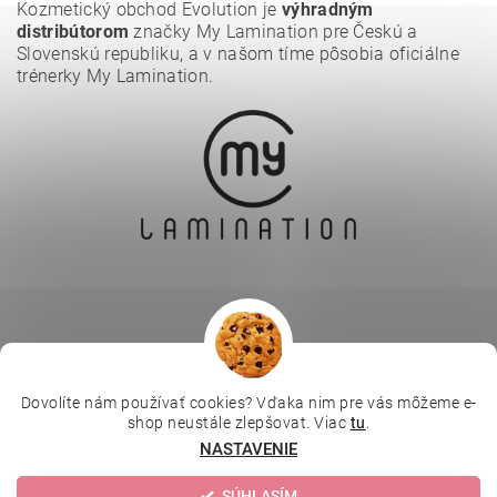
Kozmetický obchod Evolution je
výhradným
distribútorom
značky My Lamination pre Českú a
Slovenskú republiku, a v našom tíme pôsobia oficiálne
trénerky My Lamination.
Dovolíte nám používať cookies? Vďaka nim pre vás môžeme e-
|
|
|
Depilujeme.cz
Kosmetická škola
Online kosmetické kurzy
shop neustále zlepšovat. Viac
tu
.
|
MikroArt
Ella Baché
NASTAVENIE
SÚHLASÍM