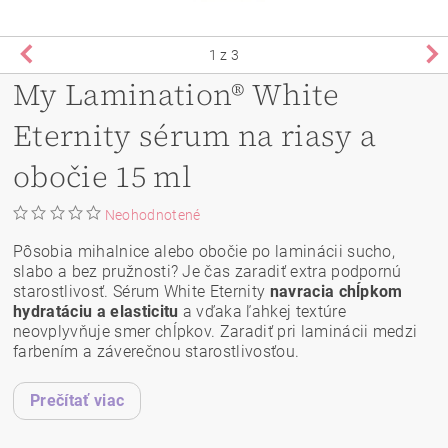
1
z 3
My Lamination® White
Eternity sérum na riasy a
obočie 15 ml
Neohodnotené
Pôsobia mihalnice alebo obočie po laminácii sucho,
slabo a bez pružnosti? Je čas zaradiť extra podpornú
starostlivosť. Sérum White Eternity
navracia chĺpkom
hydratáciu a elasticitu
a vďaka ľahkej textúre
neovplyvňuje smer chĺpkov. Zaradiť pri laminácii medzi
farbením a záverečnou starostlivosťou.
Prečítať viac