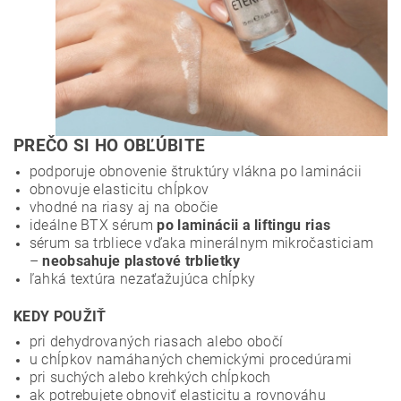
PREČO SI HO OBĽÚBITE
podporuje obnovenie štruktúry vlákna po laminácii
obnovuje elasticitu chĺpkov
vhodné na riasy aj na obočie
ideálne BTX sérum
po laminácii a liftingu rias
sérum sa trbliece vďaka minerálnym mikročasticiam
–
neobsahuje plastové trblietky
ľahká textúra nezaťažujúca chĺpky
KEDY POUŽIŤ
pri dehydrovaných riasach alebo obočí
u chĺpkov namáhaných chemickými procedúrami
pri suchých alebo krehkých chĺpkoch
ak potrebujete obnoviť elasticitu a rovnováhu