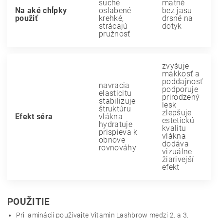
suché
matné
Na aké chĺpky
oslabené
bez jasu
použiť
krehké,
drsné na
strácajú
dotyk
pružnosť
zvyšuje
mäkkosť a
poddajnosť
navracia
podporuje
elasticitu
prirodzený
stabilizuje
lesk
štruktúru
zlepšuje
Efekt séra
vlákna
estetickú
hydratuje
kvalitu
prispieva k
vlákna
obnove
dodáva
rovnováhy
vizuálne
žiarivejší
efekt
POUŽITIE
Pri laminácii používajte Vitamin Lashbrow medzi 2. a 3.