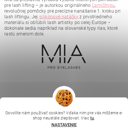
pre lash lifting – je autorkou originálneho
LamiStripu
,
revolučnej pomôcky pre precízne nanášanie 1. kroku pri
lash liftingu. Jej
silikónové natáčky
z prvotriedneho
materiálu si obľúbili lash artistky po celej Európe –
dokonale sedia napríklad na slovanské typy rias, ktoré
rastú smerom dole.
Vložením hodnotenie súhlasíte s
podmienkami ochrany
osobných údajov
.
Dovolíte nám používať cookies? Vďaka nim pre vás môžeme e-
|
|
|
Depilujeme.cz
Kosmetická škola
Online kosmetické kurzy
shop neustále zlepšovat. Viac
tu
.
|
MikroArt
Ella Baché
NASTAVENIE