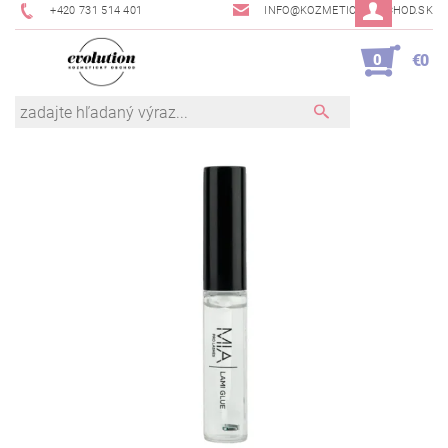
+420 731 514 401
INFO@KOZMETICKYOBCHOD.SK
0
€0