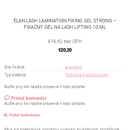
ÉLAN LASH LAMINATION FIXING GEL STRONG –
FIXAČNÝ GÉL NA LASH LIFTING 10 ML
€16,42 bez DPH
€20,20
Sila fixácie
standard
Typ balenia
fľaštička s aplikátorom
Buďte prvý, kto napíše príspevok k tejto položke.
Pridať komentár
Buďte prvý, kto napíše príspevok k tejto položke.
Pridať hodnotenie
Mia sa preslávila výrobou vysoko kvalitných pomôcok