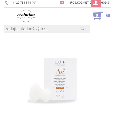
+420 731 514 401
INFO@KOZMETICKYOBCHOD.SK
0
€0