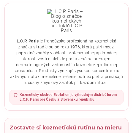
L.C.P. Paris
je francúzska profesionálna kozmetická
značka s tradíciou od roku 1976, ktorá patrí medzi
popredné značky v oblasti profesionálnej aj domácej
starostlivosti o pleť. Je postavená na prepojení
dermatologických vedomostí a kozmetickej odbornej
spôsobilosti. Produkty vynikajú vysokou koncentráciou
aktívnych látok pre cielené riešenie potrieb pleti a prinášajú
Vložením hodnotenie súhlasíte s
podmienkami ochrany
luxusný zmyslový zážitok pri každom rituáli.
osobných údajov
.
Kozmetický obchod Evolution je
výhradným distribútorom
L.C.P. Paris pre Českú a Slovenskú republiku.
Zostavte si kozmetickú rutinu na mieru