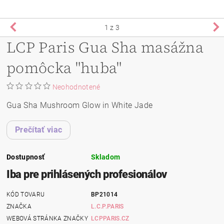
1
z 3
LCP Paris Gua Sha masážna
pomôcka "huba"
Neohodnotené
Gua Sha Mushroom Glow in White Jade
Prečítať viac
Dostupnosť
Skladom
Iba pre prihlásených profesionálov
KÓD TOVARU
BP21014
ZNAČKA
L.C.P.PARIS
WEBOVÁ STRÁNKA ZNAČKY
LCPPARIS.CZ