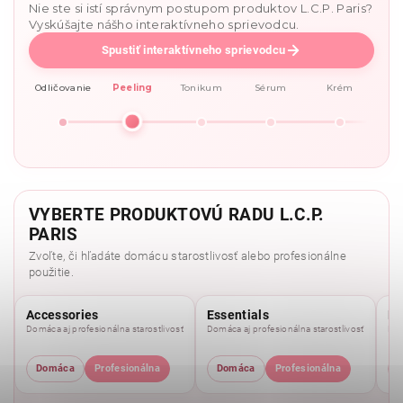
Nie ste si istí správnym postupom produktov L.C.P. Paris?
Vyskúšajte nášho interaktívneho sprievodcu.
Spustiť interaktívneho sprievodcu
Odličovanie
Peeling
Tonikum
Sérum
Krém
VYBERTE PRODUKTOVÚ RADU L.C.P.
PARIS
Zvoľte, či hľadáte domácu starostlivosť alebo profesionálne
použitie.
Accessories
Essentials
Pu
Domáca aj profesionálna starostlivosť
Domáca aj profesionálna starostlivosť
Dom
Domáca
Profesionálna
Domáca
Profesionálna