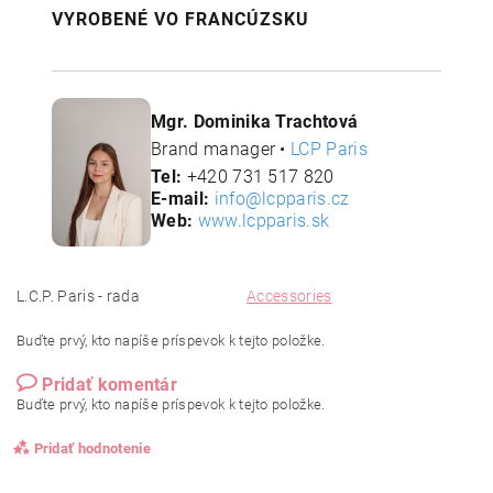
VYROBENÉ VO FRANCÚZSKU
Mgr. Dominika Trachtová
Brand manager •
LCP Paris
Tel:
+420 731 517 820
E-mail:
info@lcpparis.cz
Web:
www.lcpparis.sk
L.C.P. Paris - rada
Accessories
Buďte prvý, kto napíše príspevok k tejto položke.
Pridať komentár
Buďte prvý, kto napíše príspevok k tejto položke.
Pridať hodnotenie