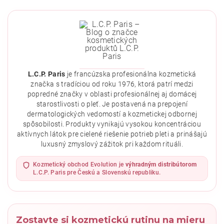
L.C.P. Paris
je francúzska profesionálna kozmetická
značka s tradíciou od roku 1976, ktorá patrí medzi
popredné značky v oblasti profesionálnej aj domácej
starostlivosti o pleť. Je postavená na prepojení
dermatologických vedomostí a kozmetickej odbornej
spôsobilosti. Produkty vynikajú vysokou koncentráciou
aktívnych látok pre cielené riešenie potrieb pleti a prinášajú
Vložením hodnotenie súhlasíte s
podmienkami ochrany
luxusný zmyslový zážitok pri každom rituáli.
osobných údajov
.
Kozmetický obchod Evolution je
výhradným distribútorom
L.C.P. Paris pre Českú a Slovenskú republiku.
Zostavte si kozmetickú rutinu na mieru