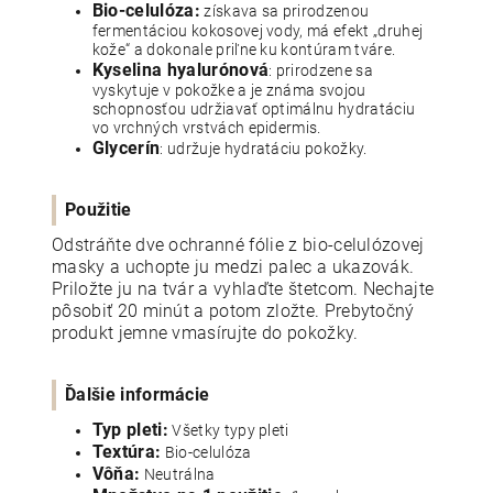
Bio-celulóza:
získava sa prirodzenou
fermentáciou kokosovej vody, má efekt „druhej
kože“ a dokonale priľne ku kontúram tváre.
Kyselina hyalurónová
: prirodzene sa
vyskytuje v pokožke a je známa svojou
schopnosťou udržiavať optimálnu hydratáciu
vo vrchných vrstvách epidermis.
Glycerín
: udržuje hydratáciu pokožky.
Použitie
Odstráňte dve ochranné fólie z bio-celulózovej
masky a uchopte ju medzi palec a ukazovák.
Priložte ju na tvár a vyhlaďte štetcom. Nechajte
pôsobiť 20 minút a potom zložte. Prebytočný
produkt jemne vmasírujte do pokožky.
Ďalšie informácie
Typ pleti:
Všetky typy pleti
Textúra:
Bio-celulóza
Vôňa:
Neutrálna