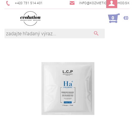
+420 731 514 401
INFO@KOZMETICKYOBCHOD.SK
0
€0