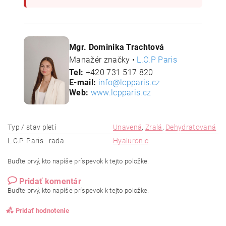
Mgr. Dominika Trachtová
Manažér značky •
L.C.P Paris
Tel:
+420 731 517 820
E-mail:
info@lcpparis.cz
Web:
www.lcpparis.cz
Typ / stav pleti
Unavená
,
Zralá
,
Dehydratovaná
L.C.P. Paris - rada
Hyaluronic
Buďte prvý, kto napíše príspevok k tejto položke.
Pridať komentár
Buďte prvý, kto napíše príspevok k tejto položke.
Pridať hodnotenie