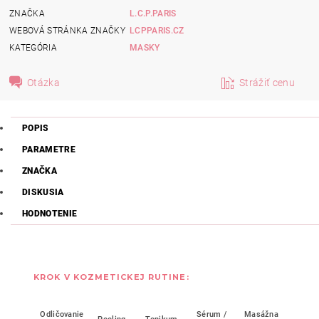
ZNAČKA
L.C.P.PARIS
WEBOVÁ STRÁNKA ZNAČKY
LCPPARIS.CZ
KATEGÓRIA
MASKY
Otázka
Strážiť cenu
POPIS
PARAMETRE
ZNAČKA
DISKUSIA
HODNOTENIE
KROK V KOZMETICKEJ RUTINE:
Odličovanie
Sérum /
Masážna
Mask