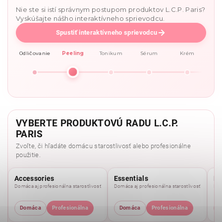
Nie ste si istí správnym postupom produktov L.C.P. Paris?
Vyskúšajte nášho interaktívneho sprievodcu.
Spustiť interaktívneho sprievodcu
Odličovanie
Peeling
Tonikum
Sérum
Krém
VYBERTE PRODUKTOVÚ RADU L.C.P.
PARIS
Zvoľte, či hľadáte domácu starostlivosť alebo profesionálne
použitie.
Accessories
Essentials
Pu
Domáca aj profesionálna starostlivosť
Domáca aj profesionálna starostlivosť
Dom
Domáca
Profesionálna
Domáca
Profesionálna