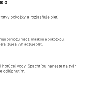
30 G
vrstvy pokožky a rozjasňuje pleť.
orujú osmózu medzi maskou a pokožkou.
eralizuje a vyhladzuje pleť.
 horúcej vody. Špachtľou naneste na tvár
te odlúpnutím.