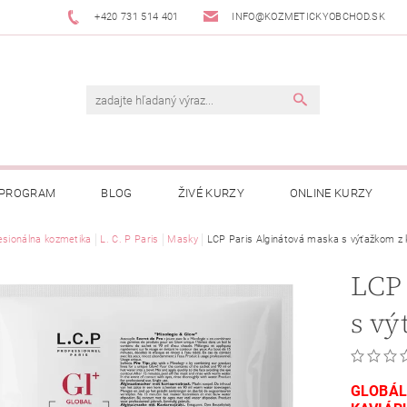
+420 731 514 401
INFO@KOZMETICKYOBCHOD.SK
 PROGRAM
BLOG
ŽIVÉ KURZY
ONLINE KURZY
esionálna kozmetika
L. C. P Paris
Masky
LCP Paris Alginátová maska s výťažkom z 
LCP 
s vý
GLOBÁL