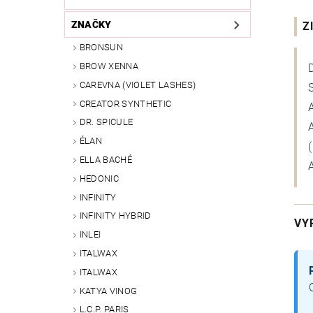
ZNAČKY
Z
BRONSUN
BROW XENNA
CAREVNA (VIOLET LASHES)
CREATOR SYNTHETIC
DR. SPICULE
ÉLAN
ELLA BACHÉ
HEDONIC
INFINITY
INFINITY HYBRID
VY
INLEI
ITALWAX
ITALWAX
KATYA VINOG
L.C.P. PARIS