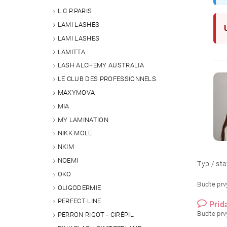
L.C.P.PARIS
LAMI LASHES
LAMI LASHES
LAMITTA
LASH ALCHEMY AUSTRALIA
LE CLUB DES PROFESSIONNELS
MAXYMOVA
MIA
MY LAMINATION
NIKK MOLE
NKIM
NOEMI
Typ / sta
OKO
Buďte prvý
OLIGODERMIE
PERFECT LINE
Prid
Buďte prvý
PERRON RIGOT - CIRÉPIL