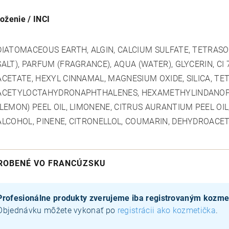
loženie / INCI
DIATOMACEOUS EARTH, ALGIN, CALCIUM SULFATE, TETRAS
SALT), PARFUM (FRAGRANCE), AQUA (WATER), GLYCERIN, CI 
ACETATE, HEXYL CINNAMAL, MAGNESIUM OXIDE, SILICA, T
ACETYLOCTAHYDRONAPHTHALENES, HEXAMETHYLINDANOPYR
(LEMON) PEEL OIL, LIMONENE, CITRUS AURANTIUM PEEL OIL
ALCOHOL, PINENE, CITRONELLOL, COUMARIN, DEHYDROACET
ROBENÉ VO FRANCÚZSKU
Profesionálne produkty zverujeme iba registrovaným kozm
Objednávku môžete vykonať po
registrácii ako kozmetička
.