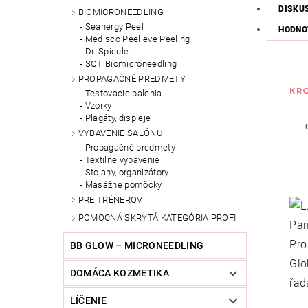
DISKU
BIOMICRONEEDLING
Seanergy Peel
HODNO
Medisco Peelieve Peeling
Dr. Spicule
SQT Biomicroneedling
PROPAGAČNÉ PREDMETY
KRO
Testovacie balenia
Vzorky
Plagáty, displeje
VYBAVENIE SALÓNU
Propagačné predmety
Textilné vybavenie
Stojany, organizátory
Masážne pomôcky
PRE TRÉNEROV
POMOCNÁ SKRYTÁ KATEGÓRIA PROFI
BB GLOW – MICRONEEDLING
DOMÁCA KOZMETIKA
LÍČENIE