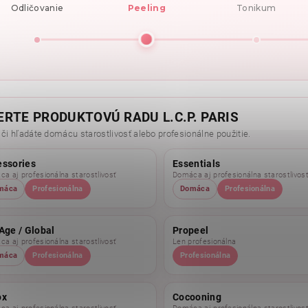
Odličovanie
Peeling
Tonikum
ERTE PRODUKTOVÚ RADU L.C.P. PARIS
 či hľadáte domácu starostlivosť alebo profesionálne použitie.
essories
Essentials
a aj profesionálna starostlivosť
Domáca aj profesionálna starostlivos
máca
Profesionálna
Domáca
Profesionálna
Age / Global
Propeel
a aj profesionálna starostlivosť
Len profesionálna
máca
Profesionálna
Profesionálna
ox
Cocooning