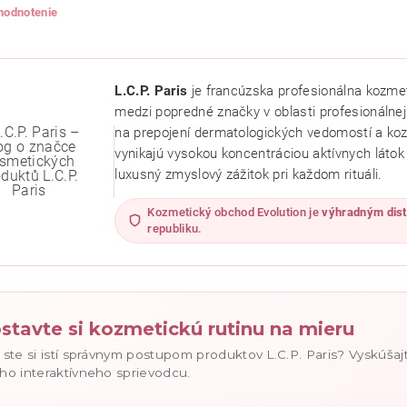
 hodnotenie
L.C.P. Paris
je francúzska profesionálna kozmeti
medzi popredné značky v oblasti profesionálnej 
na prepojení dermatologických vedomostí a koz
vynikajú vysokou koncentráciou aktívnych látok p
luxusný zmyslový zážitok pri každom rituáli.
Kozmetický obchod Evolution je
výhradným dist
republiku.
ním hodnotenie súhlasíte s
podmienkami ochrany osobných údajov
.
stavte si kozmetickú rutinu na mieru
 ste si istí správnym postupom produktov L.C.P. Paris? Vyskúšaj
ho interaktívneho sprievodcu.