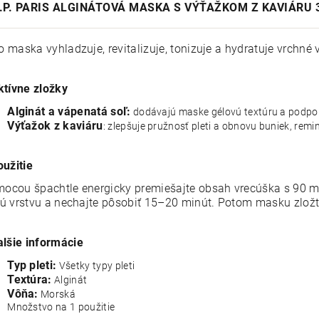
C.P. PARIS ALGINÁTOVÁ MASKA S VÝŤAŽKOM Z KAVIÁRU 
o maska vyhladzuje, revitalizuje, tonizuje a hydratuje vrchné 
ktívne zložky
Alginát a vápenatá soľ:
dodávajú maske gélovú textúru a podp
Výťažok z kaviáru
: zlepšuje pružnosť pleti a obnovu buniek, remin
oužitie
ocou špachtle energicky premiešajte obsah vrecúška s 90 ml
nú vrstvu a nechajte pôsobiť 15–20 minút. Potom masku zlož
alšie informácie
Typ pleti:
Všetky typy pleti
Textúra:
Alginát
Vôňa:
Morská
Množstvo na 1 použitie