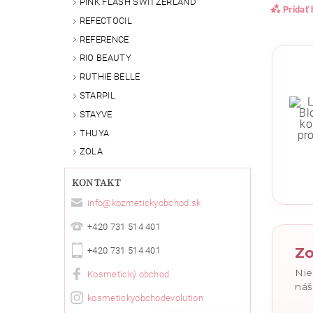
PINK FLASH SWITZERLAND
Pridať
REFECTOCIL
REFERENCE
RIO BEAUTY
RUTHIE BELLE
STARPIL
STAYVE
THUYA
ZOLA
KONTAKT
Vlože
info
@
kozmetickyobchod.sk
+420 731 514 401
Zo
+420 731 514 401
Nie
Kosmetický obchod
náš
kosmetickyobchodevolution