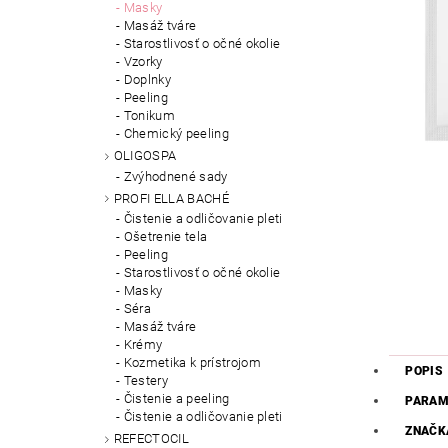
Masky
Masáž tváre
Starostlivosť o očné okolie
Vzorky
Doplnky
Peeling
Tonikum
Chemický peeling
OLIGOSPA
Zvýhodnené sady
PROFI ELLA BACHÉ
Čistenie a odličovanie pleti
Ošetrenie tela
Peeling
Starostlivosť o očné okolie
Masky
Séra
Masáž tváre
Krémy
Kozmetika k prístrojom
POPIS
Testery
Čistenie a peeling
PARAM
Čistenie a odličovanie pleti
ZNAČK
REFECTOCIL