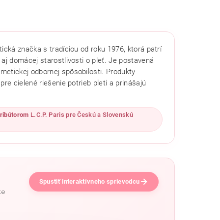
cká značka s tradíciou od roku 1976, ktorá patrí
aj domácej starostlivosti o pleť. Je postavená
metickej odbornej spôsobilosti. Produkty
re cielené riešenie potrieb pleti a prinášajú
ribútorom
L.C.P. Paris pre Českú a Slovenskú
Spustiť interaktívneho sprievodcu
te