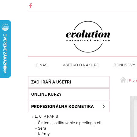
O NÁS
VŠETKO O NÁKUPE
BONUSOVÝ
Prof
ZACHRÁŇ A UŠETRI
ONLINE KURZY
PROFESIONÁLNA KOZMETIKA
L. C. P PARIS
Čistenie, odličovanie a peeling pleti
Séra
Krémy