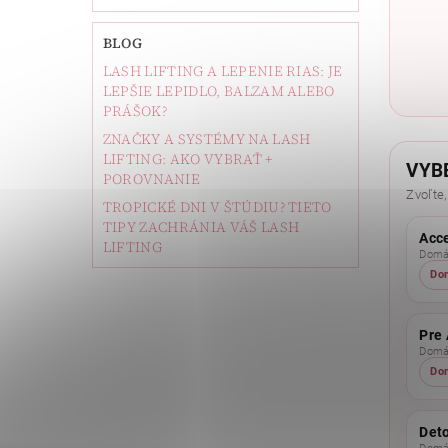
BLOG
LASH LIFTING A LEPENIE RIAS: JE
LEPŠIE LEPIDLO, BALZAM ALEBO
PRÁŠOK?
ZNAČKY A SYSTÉMY NA LASH
LIFTING: AKO VYBRAŤ +
VYB
POROVNANIE
Zvoľte,
TROPICKÉ DNI V ŠTÚDIU? TIETO
TIPY ZACHRÁNIA VÁŠ LASH
Acc
LIFTING
Domác
Do
Pre 
Domác
Do
Det