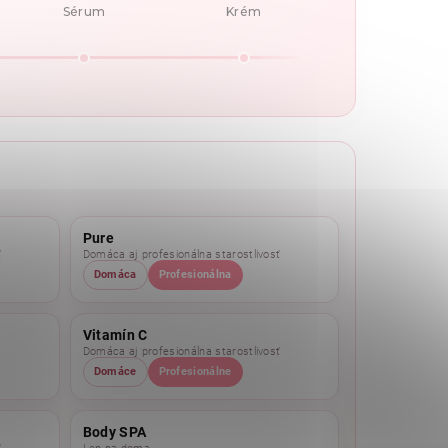
Sérum
Krém
Pure
ť
Domáca aj profesionálna starostlivosť
Domáca
Profesionálna
Vitamín C
Domáca aj profesionálna starostlivosť
Domáce
Profesionálne
Body SPA