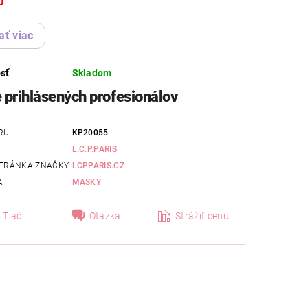
U
ať viac
sť
Skladom
e prihlásených profesionálov
RU
KP20055
L.C.P.PARIS
TRÁNKA ZNAČKY
LCPPARIS.CZ
A
MASKY
Tlač
Otázka
Strážiť cenu