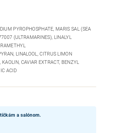
ODIUM PYROPHOSPHATE, MARIS SAL (SEA
77007 (ULTRAMARINES), LINALYL
ETRAMETHYL
AN, LINALOOL, CITRUS LIMON
, KAOLIN, CAVIAR EXTRACT, BENZYL
IC ACID
etičkám a salónom.