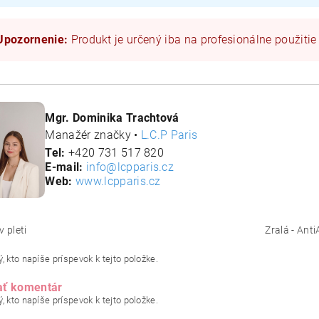
Upozornenie:
Produkt je určený iba na profesionálne použitie
Mgr. Dominika Trachtová
Manažér značky •
L.C.P Paris
Tel:
+420 731 517 820
E-mail:
info@lcpparis.cz
Web:
www.lcpparis.cz
v pleti
Zralá - Anti
, kto napíše príspevok k tejto položke.
ať komentár
, kto napíše príspevok k tejto položke.