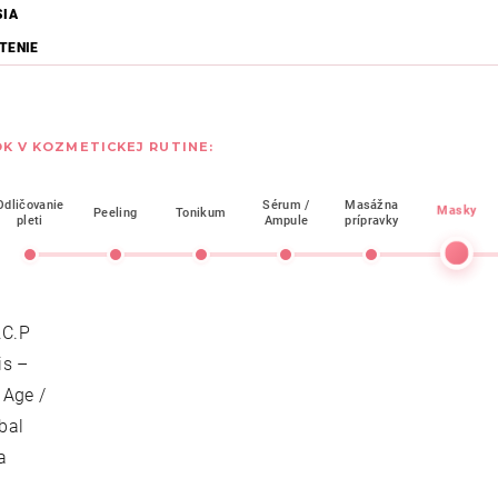
SIA
TENIE
K V KOZMETICKEJ RUTINE:
Odličovanie
Sérum /
Masážna
Masky
Peeling
Tonikum
pleti
Ampule
prípravky