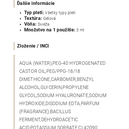
Ďalšie informácie
Typ pleti:
Všetky typy pleti
Textúra:
Gélová
Vôňa:
Svieža
Množstvo na 1 použitie:
3 ml
Zloženie / INCI
AQUA (WATER),PEG-40 HYDROGENATED
CASTOR OIL,PEG/PPG-18/18
DIMETHICONE,CARBOMER,BENZYL
ALCOHOL,GLYCERIN,PROPYLENE
GLYCOL,SODIUM HYALURONATE,SODIUM
HYDROXIDE,DISODIUM EDTA,PARFUM
(FRAGRANCE),BACILLUS
FERMENT,DEHYDROACETIC
ACID,POTASSIUM SORBATE,CI 42090