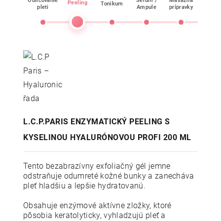
Odličovanie
Sérum /
Masážna
Peeling
Tonikum
Mask
pleti
Ampule
prípravky
L.C.P.PARIS ENZYMATICKÝ PEELING S
KYSELINOU HYALURÓNOVOU PROFI 200 ML
Tento bezabrazívny exfoliačný gél jemne
odstraňuje odumreté kožné bunky a zanecháva
pleť hladšiu a lepšie hydratovanú.
Obsahuje enzýmové aktívne zložky, ktoré
pôsobia keratolyticky, vyhladzujú pleť a