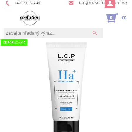
+420 731 514 401
INFO@KOZMETICKYOBCHOD.SK
0
€0
ODPORÚČAME