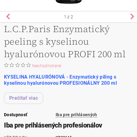
1
z 2
L.C.P.Paris Enzymatický
peeling s kyselinou
hyalurónovou PROFI 200 ml
Neohodnotené
KYSELINA HYALURÓNOVÁ -
Enzymatický píling s
kyselinou hyalurónovou PROFESIONÁLNY 200 ml
Prečítať viac
Dostupnosť
Iba pre prihlásených
Iba pre prihlásených profesionálov