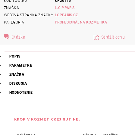
KÓD TOVARU
KP20115
ZNAČKA
L.C.P.PARIS
WEBOVÁ STRÁNKA ZNAČKY
LCPPARIS.CZ
KATEGÓRIA
PROFESIONÁLNA KOZMETIKA
Otázka
Strážiť cenu
POPIS
PARAMETRE
ZNAČKA
DISKUSIA
HODNOTENIE
KROK V KOZMETICKEJ RUTINE: