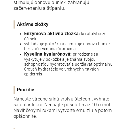
stimulujú obnovu buniek, zabraňujú
začervenaniu a štípaniu.
Aktívne zložky
Enzýmová aktívna zložka:
keratolytický
účinok
vyhladzuje pokožku a stimuluje obnovu buniek
bez začervenania či brnenia.
Kyselina hyalurónová:
prirodzene sa
vyskytuje v pokožke a je známa svojou
schopnosťou hydratovať a udržiavať optimálnu
úroveň hydratácie vo vrchných vrstvách
epidermis.
Použitie
Naneste stredne silnú vrstvu štetcom, vyhnite
sa oblasti očí. Nechajte pôsobiť 5 až 10 minút.
Navlhčenými rukami vytvorte emulziu a potom
opláchnite.