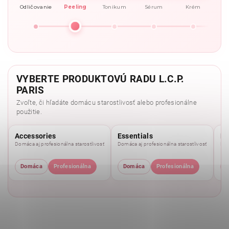
Odličovanie
Peeling
Tonikum
Sérum
Krém
VYBERTE PRODUKTOVÚ RADU L.C.P.
PARIS
Zvoľte, či hľadáte domácu starostlivosť alebo profesionálne
použitie.
Accessories
Essentials
Pu
Domáca aj profesionálna starostlivosť
Domáca aj profesionálna starostlivosť
Dom
Domáca
Profesionálna
Domáca
Profesionálna