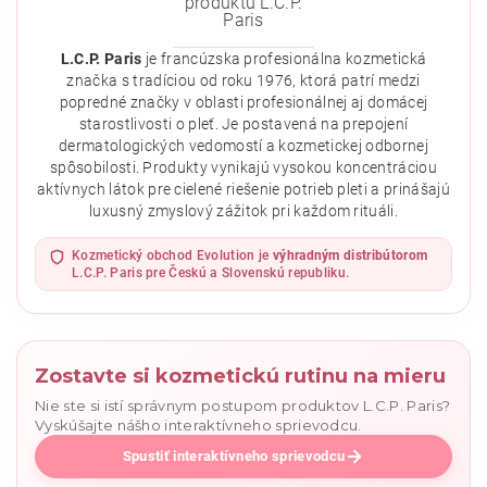
L.C.P. Paris
je francúzska profesionálna kozmetická
značka s tradíciou od roku 1976, ktorá patrí medzi
popredné značky v oblasti profesionálnej aj domácej
starostlivosti o pleť. Je postavená na prepojení
dermatologických vedomostí a kozmetickej odbornej
spôsobilosti. Produkty vynikajú vysokou koncentráciou
aktívnych látok pre cielené riešenie potrieb pleti a prinášajú
Vložením hodnotenie súhlasíte s
podmienkami ochrany
luxusný zmyslový zážitok pri každom rituáli.
osobných údajov
.
Kozmetický obchod Evolution je
výhradným distribútorom
L.C.P. Paris pre Českú a Slovenskú republiku.
Zostavte si kozmetickú rutinu na mieru
Nie ste si istí správnym postupom produktov L.C.P. Paris?
Vyskúšajte nášho interaktívneho sprievodcu.
Spustiť interaktívneho sprievodcu