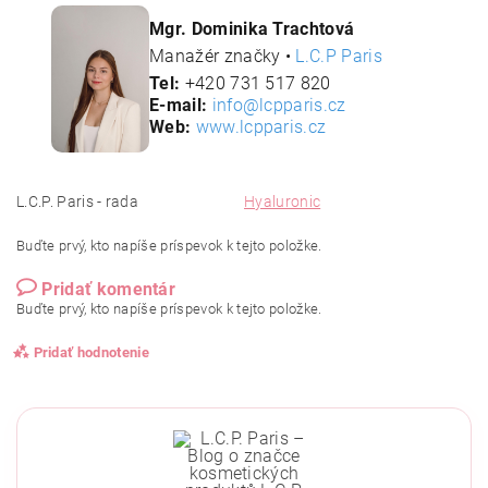
Mgr. Dominika Trachtová
Manažér značky •
L.C.P Paris
Tel:
+420 731 517 820
E-mail:
info@lcpparis.cz
Web:
www.lcpparis.cz
L.C.P. Paris - rada
Hyaluronic
Buďte prvý, kto napíše príspevok k tejto položke.
Pridať komentár
Buďte prvý, kto napíše príspevok k tejto položke.
Pridať hodnotenie