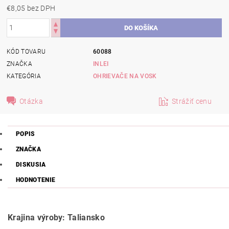
€8,05 bez DPH
KÓD TOVARU
60088
ZNAČKA
INLEI
KATEGÓRIA
OHRIEVAČE NA VOSK
Otázka
Strážiť cenu
POPIS
ZNAČKA
DISKUSIA
HODNOTENIE
Krajina výroby: Taliansko