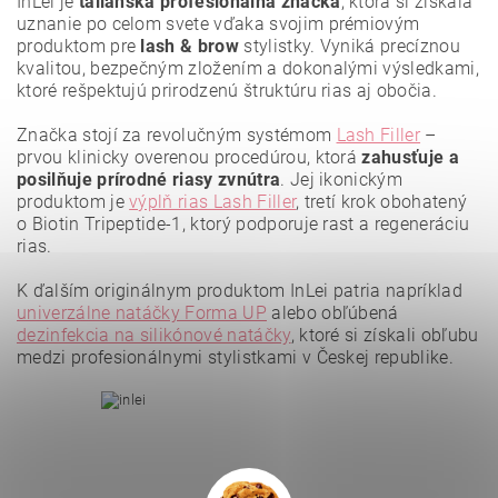
InLei je
talianska profesionálna značka
, ktorá si získala
uznanie po celom svete vďaka svojim prémiovým
produktom pre
lash & brow
stylistky. Vyniká precíznou
kvalitou, bezpečným zložením a dokonalými výsledkami,
ktoré rešpektujú prirodzenú štruktúru rias aj obočia.
Značka stojí za revolučným systémom
Lash Filler
–
prvou klinicky overenou procedúrou, ktorá
zahusťuje a
posilňuje prírodné riasy zvnútra
. Jej ikonickým
produktom je
výplň rias Lash Filler
, tretí krok obohatený
o Biotin Tripeptide-1, ktorý podporuje rast a regeneráciu
rias.
K ďalším originálnym produktom InLei patria napríklad
Vložením hodnotenie súhlasíte s
podmienkami ochrany
osobných údajov
.
univerzálne natáčky Forma UP
alebo obľúbená
dezinfekcia na silikónové natáčky
, ktoré si získali obľubu
medzi profesionálnymi stylistkami v Českej republike.