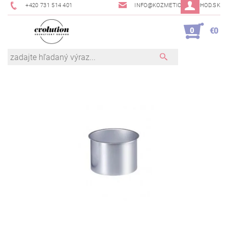
+420 731 514 401
INFO@KOZMETICKYOBCHOD.SK
0
€0