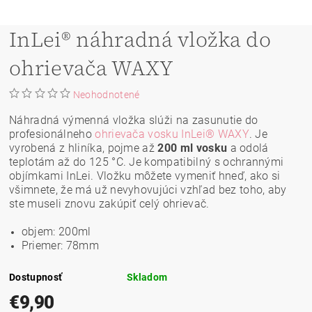
InLei® náhradná vložka do
ohrievača WAXY
Neohodnotené
Náhradná výmenná vložka slúži na zasunutie do
profesionálneho
ohrievača vosku InLei® WAXY
. Je
vyrobená z hliníka, pojme až
200 ml vosku
a odolá
teplotám až do 125 °C. Je kompatibilný s ochrannými
objímkami InLei. Vložku môžete vymeniť hneď, ako si
všimnete, že má už nevyhovujúci vzhľad bez toho, aby
ste museli znovu zakúpiť celý ohrievač.
objem: 200ml
Priemer: 78mm
Dostupnosť
Skladom
€9,90