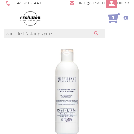
+420 731 514 401
INFO@KOZMETICKYOBCHOD.SK
0
€0