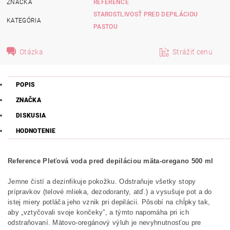
ZNAČKA
REFERENCE
STAROSTLIVOSŤ PRED DEPILÁCIOU
KATEGÓRIA
PASTOU
Otázka
Strážiť cenu
POPIS
ZNAČKA
DISKUSIA
HODNOTENIE
Reference Pleťová voda pred depiláciou mäta-oregano 500 ml
Jemne čistí a dezinfikuje pokožku. Odstraňuje všetky stopy
prípravkov (telové mlieka, dezodoranty, atď.) a vysušuje pot a do
istej miery potláča jeho vznik pri depilácii. Pôsobí na chĺpky tak,
aby „vztyčovali svoje končeky”, a týmto napomáha pri ich
odstraňovaní. Mätovo-oregánový výluh je nevyhnutnosťou pre