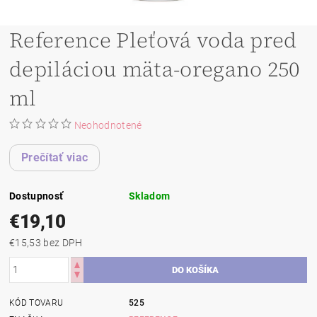
Reference Pleťová voda pred
depiláciou mäta-oregano 250
ml
Neohodnotené
Prečítať viac
Dostupnosť
Skladom
€19,10
€15,53 bez DPH
KÓD TOVARU
525