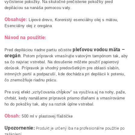
vyčistenie pokožky. Na skutočné prečistenie pokožky pred
depiláciou sa nanáša pomocou vaty.
Obsahuje:
Lipové drevo, Korenistý esenciálny olej s mätou,
Esenciálny olej z oregána
Návod na použitie:
pleťovou vodou mäta –
Pred depiláciou riadne partiu očistite
oregán
. Potom prípravok vmasírujte vatovým tampónom tak, aby
sa čo najviac vstrebal. Na dosušenie môžete použiť papierový
obrúsok. Prípravok je vhodný predovšetkým pre oblasti slabín,
intmných partií a podpazuší, kde dochádza pri depilácii k poteniu,
čo znemožňuje riadnu prácu.
Pre svoj efekt „vztyčovania chĺpkov“ sa využíva aj na nohy, paže,
chrbát, kedy nanášame prípravok priamo dlaňami a vmasírováme
ho do pokožky tak, aby sa roztok úplne vstrebal.
Obsah:
500 ml v plastovej fľaštičke
Upozornenie:
Produkt je určený iba na profesionálne použitie po
zaškolení.