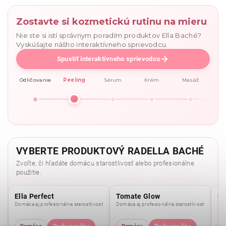
Zostavte si kozmetickú rutinu na mieru
Nie ste si istí správnym poradím produktov Ella Baché?
Vyskúšajte nášho interaktívneho sprievodcu.
Spustiť interaktívneho sprievodcu
Odličovanie
Peeling
Sérum
Krém
Masáž
VYBERTE PRODUKTOVÝ RADELLA BACHÉ
Zvoľte, či hľadáte domácu starostlivosť alebo profesionálne
použitie.
Ella Perfect
Tomate Glow
Mo
Domáca aj profesionálna starostlivosť
Domáca aj profesionálna starostlivosť
Dom