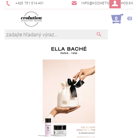
+420 731 514 401
INFO@KOZMETICKYOBCHOD.SK
0
€0