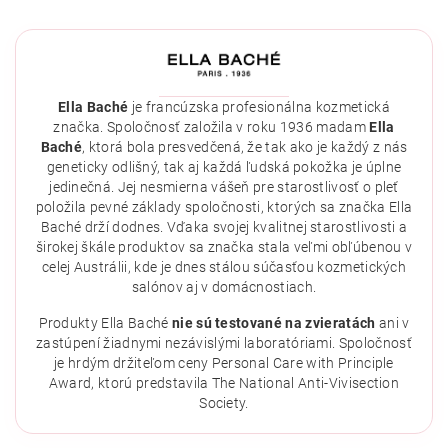
Ella Baché
je francúzska profesionálna kozmetická
značka. Spoločnosť založila v roku 1936 madam
Ella
Baché
, ktorá bola presvedčená, že tak ako je každý z nás
geneticky odlišný, tak aj každá ľudská pokožka je úplne
jedinečná. Jej nesmierna vášeň pre starostlivosť o pleť
položila pevné základy spoločnosti, ktorých sa značka Ella
Baché drží dodnes. Vďaka svojej kvalitnej starostlivosti a
širokej škále produktov sa značka stala veľmi obľúbenou v
celej Austrálii, kde je dnes stálou súčasťou kozmetických
salónov aj v domácnostiach.
Vložením hodnotenie súhlasíte s
podmienkami ochrany
osobných údajov
.
Produkty Ella Baché
nie sú testované na zvieratách
ani v
zastúpení žiadnymi nezávislými laboratóriami. Spoločnosť
je hrdým držiteľom ceny Personal Care with Principle
Award, ktorú predstavila The National Anti-Vivisection
Society.