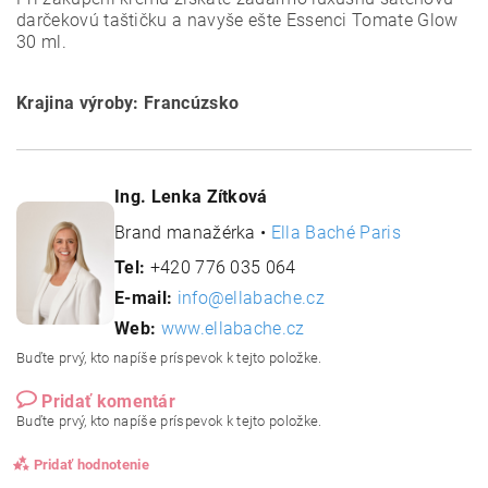
darčekovú taštičku a navyše ešte Essenci Tomate Glow
30 ml.
Krajina výroby: Francúzsko
Ing. Lenka Zítková
Brand manažérka •
Ella Baché Paris
Tel:
+420 776 035 064
E-mail:
info@ellabache.cz
Web:
www.ellabache.cz
Buďte prvý, kto napíše príspevok k tejto položke.
Pridať komentár
Buďte prvý, kto napíše príspevok k tejto položke.
Pridať hodnotenie