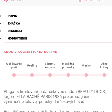
POPIS
ZNAČKA
DISKUSIA
HODNOTENIE
KROK V KOZMETICKEJ RUTINE:
Odličovanie
Sérum /
Masážna
Očné
Peeling
Masky
pleti
Ampule
prípravky
krémy
Plagát s limitovanou darčekovou sadou BEAUTY DUOS,
logom ELLA BACHÉ PARIS 1936 pre propagáciu
výnimočne lákavej ponuky darčekových sád.
Pri zakúpení krému získate zadarmo luxusnú saténovú