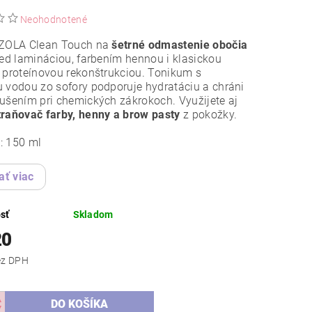
Neohodnotené
 ZOLA Clean Touch na
šetrné odmastenie obočia
ed lamináciou, farbením hennou i klasickou
 proteínovou rekonštrukciou. Tonikum s
 vodou zo sofory podporuje hydratáciu a chráni
ušením pri chemických zákrokoch. Využijete aj
raňovač farby, henny a brow pasty
z pokožky.
: 150 ml
ať viac
sť
Skladom
20
,61 bez DPH