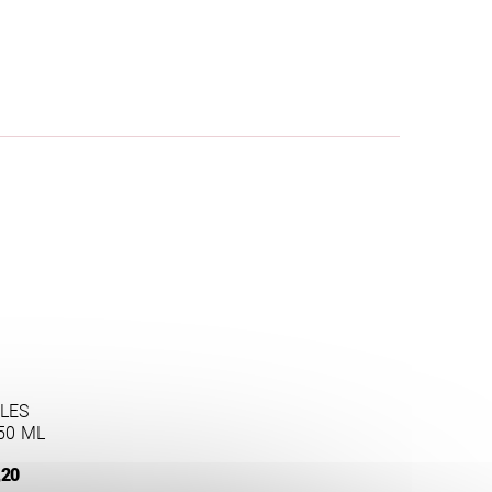
BLES
50 ML
,20