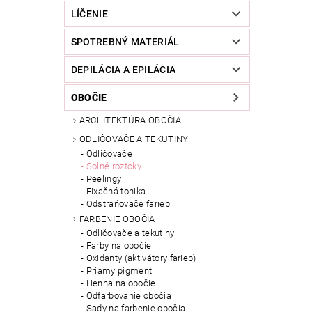
LÍČENIE
SPOTREBNÝ MATERIÁL
DEPILÁCIA A EPILÁCIA
OBOČIE
ARCHITEKTÚRA OBOČIA
ODLIČOVAČE A TEKUTINY
Odličovače
Solné roztoky
Peelingy
Fixačná tonika
Odstraňovače farieb
FARBENIE OBOČIA
Odličovače a tekutiny
Farby na obočie
Oxidanty (aktivátory farieb)
Priamy pigment
Henna na obočie
Odfarbovanie obočia
Sady na farbenie obočia