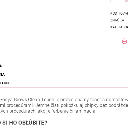
KÓD TOVA
ZNAČKA
KATEGÓRI
A
SIA
TENIE
Sonya Brows Clean Touch je profesionálny toner a odmasťovač
mi procedúrami. Jemne čistí pokožku aj chĺpky bez podrážde
ých procedúrach, ako je farbenie či laminácia.
 SI HO OBĽÚBITE?