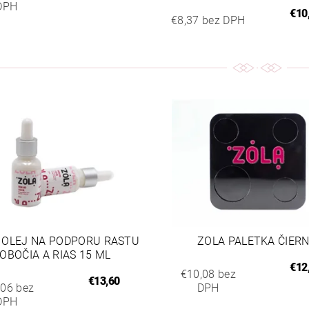
DPH
€10
€8,37 bez DPH
 OLEJ NA PODPORU RASTU
ZOLA PALETKA ČIER
OBOČIA A RIAS 15 ML
€12
€10,08 bez
€13,60
,06 bez
DPH
DPH