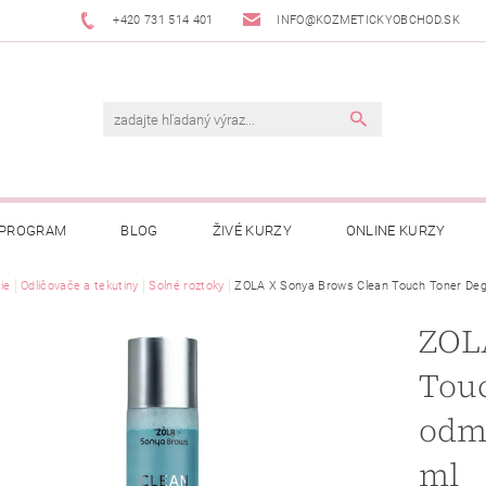
+420 731 514 401
INFO@KOZMETICKYOBCHOD.SK
 PROGRAM
BLOG
ŽIVÉ KURZY
ONLINE KURZY
ie
Odličovače a tekutiny
Solné roztoky
ZOLA X Sonya Brows Clean Touch Toner Degr
ZOL
Touc
odma
ml