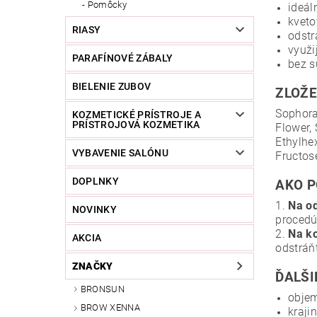
Pomôcky
ideál
kveto
RIASY
odstr
využi
PARAFÍNOVÉ ZÁBALY
bez s
BIELENIE ZUBOV
ZLOŽE
Sophora
KOZMETICKÉ PRÍSTROJE A
PRÍSTROJOVÁ KOZMETIKA
Flower,
Ethylhe
VYBAVENIE SALÓNU
Fructose
DOPLNKY
AKO P
1.
Na o
NOVINKY
procedú
2.
Na ko
AKCIA
odstráň
ZNAČKY
ĎALŠI
BRONSUN
objem
BROW XENNA
kraji