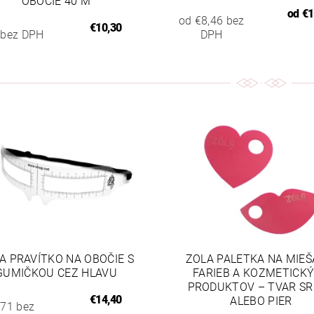
OBOČIE 40 M
od
€1
od €8,46 bez
€10,30
 bez DPH
DPH
A PRAVÍTKO NA OBOČIE S
ZOLA PALETKA NA MIEŠ
GUMIČKOU CEZ HLAVU
FARIEB A KOZMETICK
PRODUKTOV – TVAR S
€14,40
ALEBO PIER
,71 bez