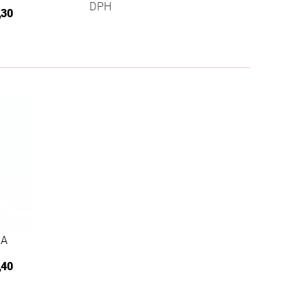
DPH
,30
NA
,40