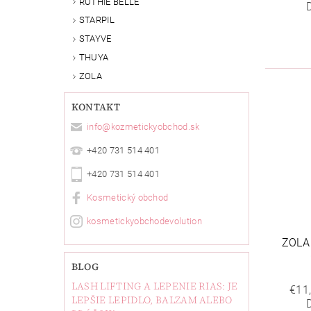
RUTHIE BELLE
STARPIL
STAYVE
THUYA
ZOLA
KONTAKT
info
@
kozmetickyobchod.sk
+420 731 514 401
+420 731 514 401
Kosmetický obchod
kosmetickyobchodevolution
ZOLA
BLOG
LASH LIFTING A LEPENIE RIAS: JE
€11
LEPŠIE LEPIDLO, BALZAM ALEBO