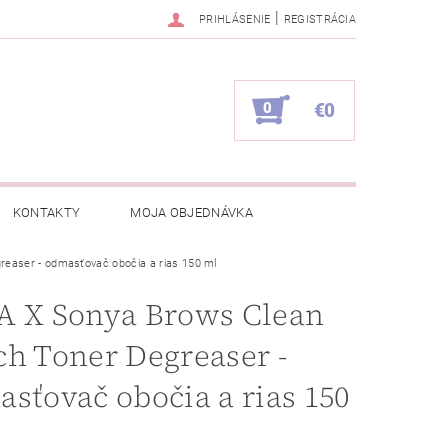
|
PRIHLÁSENIE
REGISTRÁCIA
0
€0
KONTAKTY
MOJA OBJEDNÁVKA
easer - odmasťovač obočia a rias 150 ml
A X Sonya Brows Clean
h Toner Degreaser -
sťovač obočia a rias 150