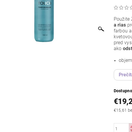
Použite
a rias
pr
farbou a
kvetovou
pred vys
ako
odst
objem
Prečít
Dostupno
€19,
€15