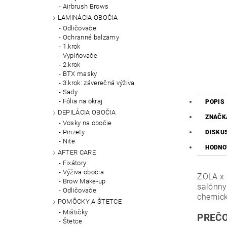
Airbrush Brows
LAMINÁCIA OBOČIA
Odličovače
Ochranné balzamy
1.krok
Vyplňovače
2.krok
BTX masky
3.krok: záverečná výživa
Sady
Fólia na okraj
POPIS
DEPILÁCIA OBOČIA
ZNAČK
Vosky na obočie
Pinzety
DISKU
Nite
HODNO
AFTER CARE
Fixátory
Výživa obočia
ZOLA x 
Brow Make-up
salónny
Odličovače
chemick
POMÔCKY A ŠTETCE
Mištičky
PREČO
Štetce