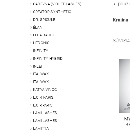
použi
CAREVNA (VIOLET LASHES)
CREATOR SYNTHETIC
Krajina
DR. SPICULE
ÉLAN
ELLA BACHÉ
SÚVISI
HEDONIC
INFINITY
INFINITY HYBRID
INLEI
ITALWAX
ITALWAX
KATYA VINOG
L.C.P. PARIS
L.C.P.PARIS
LAMI LASHES
MY
LAMI LASHES
B
LAMITTA