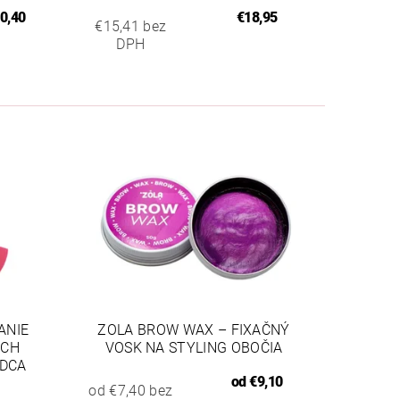
0,40
€18,95
€15,41 bez
DPH
ANIE
ZOLA BROW WAX – FIXAČNÝ
ÝCH
VOSK NA STYLING OBOČIA
RDCA
od
€9,10
od €7,40 bez