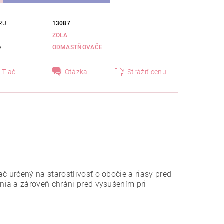
RU
13087
ZOLA
A
ODMASTŇOVAČE
Tlač
Otázka
Strážiť cenu
 určený na starostlivosť o obočie a riasy pred
nia a zároveň chráni pred vysušením pri