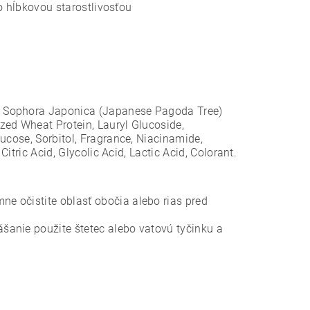
o hĺbkovou starostlivosťou
d Sophora Japonica (Japanese Pagoda Tree)
zed Wheat Protein, Lauryl Glucoside,
ucose, Sorbitol, Fragrance, Niacinamide,
itric Acid, Glycolic Acid, Lactic Acid, Colorant.
 očistite oblasť obočia alebo rias pred
šanie použite štetec alebo vatovú tyčinku a