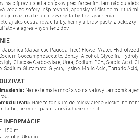
ny na prípravu pleti a chĺpkov pred farbením, lamináciou aleb
vá voda zo sofory inšpirovaná japonskými čistiacimi rituálmi
aňuje maz, make-up aj zvyšky farby bez vysušenia
jete aj ako odstraňovač farby, henny a brow pasty z pokožky
ulfátov a agresívnych tenzidov
NIE
 Japonica (Japanese Pagoda Tree) Flower Water, Hydrolyze
 Sodium Cocoamphoacetate, Benzyl Alcohol, Glycerín, Hydroly
xylgly Glucose Carboxylate, Urea, Sodium PCA, Sorbic Acid, Gl
, Sodium Glutamate, Glycín, Lysine, Malic Acid, Tartaric Acid, C
OUŽÍVAŤ
dmastenie:
Naneste malé množstvo na vatový tampónik a jemne
rou.
rekciu tvaru:
Nalejte tonikum do misky alebo viečka, na naná
te farbu, hennu či pastu z nežiaducich miest.
E INFORMÁCIE
: 150 ml
na výroby: Ukrajina