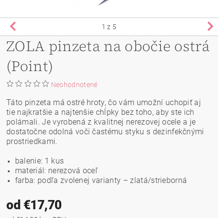
1
z 5
ZOLA pinzeta na obočie ostrá
(Point)
Neohodnotené
Táto pinzeta má ostré hroty, čo vám umožní uchopiť aj
tie najkratšie a najtenšie chĺpky bez toho, aby ste ich
polámali. Je vyrobená z kvalitnej nerezovej ocele a je
dostatočne odolná voči častému styku s dezinfekčnými
prostriedkami.
balenie: 1 kus
materiál: nerezová oceľ
farba: podľa zvolenej varianty – zlatá/strieborná
od €17,70