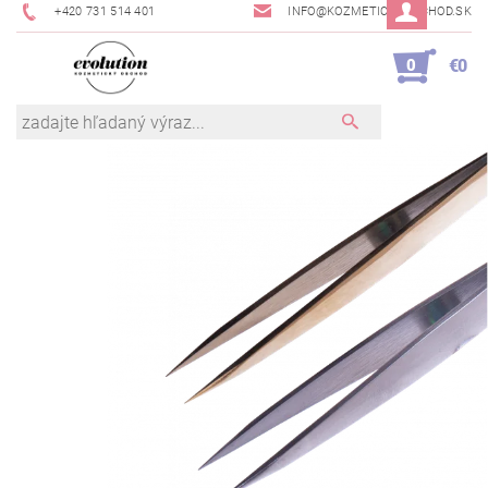
+420 731 514 401
INFO@KOZMETICKYOBCHOD.SK
0
€0