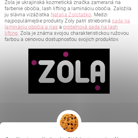
Zola je ukrajinská kozmetická značka zameraná na
farbenie obočia, lash lifting a lamináciu obočia. Založila
ju slávna vizážistka
Natalia Zolotaško
.
Medzi
najpopulárnejšie produkty Zoly patrí strieborná
sada na
lamináciu obočia a rias
a
proteínová sada na lash
lifting
.
Zola je známa svojou charakteristickou ružovou
farbou a cenovou dostupnosťou svojich produktov.
Vložením hodnotenie súhlasíte s
podmienkami ochrany
osobných údajov
.