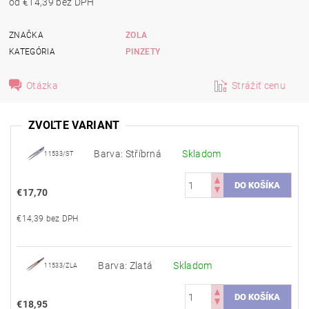
od €14,39 bez DPH
ZNAČKA
ZOLA
KATEGÓRIA
PINZETY
Otázka
Strážiť cenu
ZVOĽTE VARIANT
Barva: Stříbrná
Skladom
11533/ST
€17,70
€14,39 bez DPH
Barva: Zlatá
Skladom
11533/ZLA
€18,95