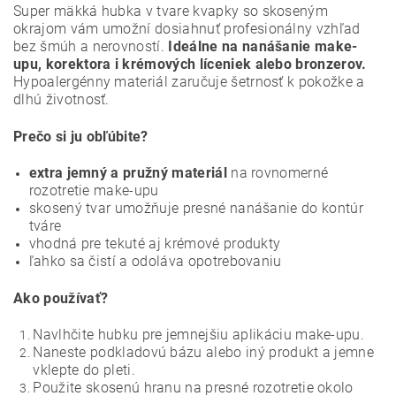
Super mäkká hubka v tvare kvapky so skoseným
okrajom vám umožní dosiahnuť profesionálny vzhľad
bez šmúh a nerovností.
Ideálne na nanášanie make-
upu, korektora i krémových líceniek alebo bronzerov.
Hypoalergénny materiál zaručuje šetrnosť k pokožke a
dlhú životnosť.
Prečo si ju obľúbite?
extra jemný a pružný materiál
na rovnomerné
rozotretie make-upu
skosený tvar umožňuje presné nanášanie do kontúr
tváre
vhodná pre tekuté aj krémové produkty
ľahko sa čistí a odoláva opotrebovaniu
Ako používať?
Navlhčite hubku pre jemnejšiu aplikáciu make-upu.
Naneste podkladovú bázu alebo iný produkt a jemne
vklepte do pleti.
Použite skosenú hranu na presné rozotretie okolo