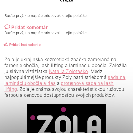
Buďte prvý, kto napíše príspevok k tejto položke.
Pridať komentár
Buďte prvý, kto napíše príspevok k tejto položke.
Pridať hodnotenie
Zola je ukrajinská kozmetická značka zameraná na
farbenie obočia, lash lifting a lamináciu obočia. Založila
ju slávna vizážistka
Natalia Zolotaško
.
Medzi
najpopulárnejšie produkty Zoly patrí strieborná
sada na
lamináciu obočia a rias
a
proteínová sada na lash
lifting
.
Zola je známa svojou charakteristickou ružovou
farbou a cenovou dostupnosťou svojich produktov.