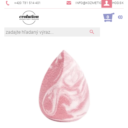
+420 731 514 401
INFO@KOZMETICKYOBCHOD.SK
0
€0