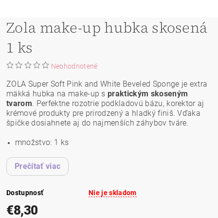
Zola make-up hubka skosená
1 ks
Neohodnotené
ZOLA Super Soft Pink and White Beveled Sponge je extra
mäkká hubka na make-up s
praktickým skoseným
tvarom
. Perfektne rozotrie podkladovú bázu, korektor aj
krémové produkty pre prirodzený a hladký finiš. Vďaka
špičke dosiahnete aj do najmenších záhybov tváre.
množstvo: 1 ks
Prečítať viac
Dostupnosť
Nie je skladom
€8,30