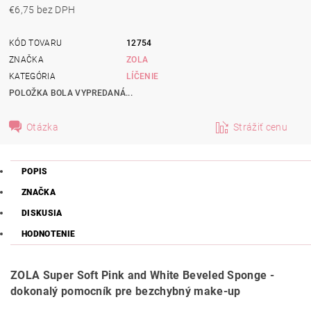
€6,75 bez DPH
KÓD TOVARU
12754
ZNAČKA
ZOLA
KATEGÓRIA
LÍČENIE
POLOŽKA BOLA VYPREDANÁ...
Otázka
Strážiť cenu
POPIS
ZNAČKA
DISKUSIA
HODNOTENIE
ZOLA Super Soft Pink and White Beveled Sponge -
dokonalý pomocník pre bezchybný make-up