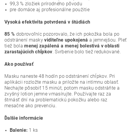
99,3 % zložiek prírodného pôvodu
pre domáce aj profesionálne použitie
Vysoká efektivita potvrdená v štúdiách
85 %
dobrovoľníc pozorovalo, že ich pokožka bola po
odstránení masky
viditeľne upokojená
a jemnejšou. Pleť
tiež bola
menej zapálená a menej bolestivá v oblasti
zarastajúcich chĺpkov
. Svrbenie bolo tiež redukované.
Ako používať
Masku naneste 48 hodín po odstránení chĺpkov. Pri
aplikácii rozložte masku a priložte na intímnu oblasť.
Nechajte pôsobiť 15 minút, potom masku odstráňte a
zvyšný lotion jemne vmasírujte. Používajte raz za
štrnásť dní na problematickú pokožku alebo raz
mesačne ako prevenciu.
Ďalšie informácie
Balenie:
1 ks