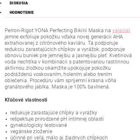
DISKUSIA
HODNOTENIE
Perron-Rigot YONA Perfecting Bikini Maska na
vajacial
jemne exfoliuje pokožku vďaka novej generácii AHA
extrahovanej z citrónového kaviáru. Tá podporuje
redukciu zarastajúcich chĺpkov a vyrážok, podporuje
obnovu buniek pre jemnejšiu a jasnejšiu pleť. Kvetinová
voda nechtíka v kombinácii s patentovanou rastlinnou
aktívnou zložkou okamžite upokojuje pokožku
podráždenú voskovaním, holením alebo trením
oblečenia. Procedúru vám spríjemní krásna vôňa
granátového jablka. Maska je 100% bavlnená.
Kľúčové vlastnosti
redukuje zarastajúce chĺpky a vyrážky
rešpektuje prirodzené pH intímnej oblasti
gynekologicky testované
vegánske zloženie
účinné pri veľa, málo aj žiadnych chĺpkoch