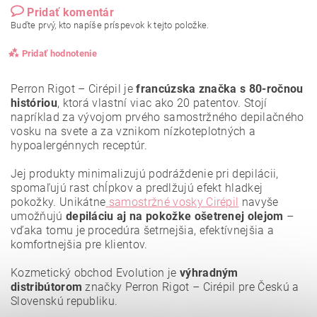
Pridať komentár
Buďte prvý, kto napíše príspevok k tejto položke.
Pridať hodnotenie
Perron Rigot – Cirépil je
francúzska značka s 80-ročnou
históriou
, ktorá vlastní viac ako 20 patentov. Stojí
napríklad za vývojom prvého samostržného depilačného
vosku na svete a za vznikom nízkoteplotných a
hypoalergénnych receptúr.
Jej produkty minimalizujú podráždenie pri depilácii,
spomaľujú rast chĺpkov a predlžujú efekt hladkej
pokožky. Unikátne
samostržné vosky Cirépil
navyše
umožňujú
depiláciu aj na pokožke ošetrenej olejom
–
vďaka tomu je procedúra šetrnejšia, efektívnejšia a
komfortnejšia pre klientov.
Kozmetický obchod Evolution je
výhradným
Vložením hodnotenie súhlasíte s
podmienkami ochrany
osobných údajov
.
distribútorom
značky Perron Rigot – Cirépil pre Českú a
Slovenskú republiku.