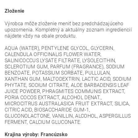
Zloženie
Výrobca môže zloženie meniť bez predchádzajúceho
upozornenia. Kompletný a aktuálny zoznam ingrediencií
nájdete vždy na obale produktu.
AQUA (WATER), PENTYLENE GLYCOL, GLYCERIN,
CALENDULA OFFICINALIS FLOWER WATER,
SALINICOCCUS LYSATE FILTRATE, LYSOLECITHIN,
SCLEROTIUM GUM, PARFUM (FRAGRANCE), SODIUM
BENZOATE, POTASSIUM SORBATE, PULLULAN,
XANTHAN GUM, MALTODEXTRIN, LACTIC ACID, SODIUM
PHYTATE, SODIUM CITRATE, ALOE BARBADENSIS LEAF
JUICE POWDER, PHRAGMITES COMMUNIS EXTRACT,
PORIA COCOS EXTRACT, ALCOHOL DENAT.,
MICROCITRUS AUSTRALASICA FRUIT EXTRACT, SILICA,
CITRIC ACID, BIOSACCHARIDE GUM-1,
GLUCONOLACTONE, VANILLIN, ALCOHOL, ASPERGILLUS
FERMENT, CALCIUM GLUCONATE.
Krajina výroby: Francúzsko