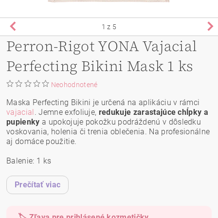
1
z 5
Perron-Rigot YONA Vajacial
Perfecting Bikini Mask 1 ks
Neohodnotené
Maska Perfecting Bikini je určená na aplikáciu v rámci
vajacial
. Jemne exfoliuje,
redukuje zarastajúce chĺpky a
pupienky
a upokojuje pokožku podráždenú v dôsledku
voskovania, holenia či trenia oblečenia. Na profesionálne
aj domáce použitie.
Balenie: 1 ks
Prečítať viac
🏷️ Zľava pre prihlásené kozmetičky