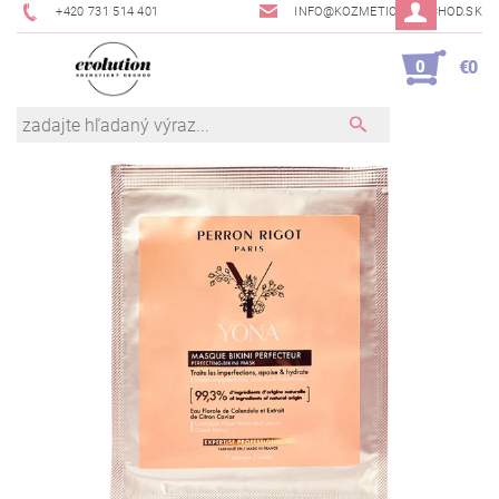
+420 731 514 401
INFO@KOZMETICKYOBCHOD.SK
0
€0