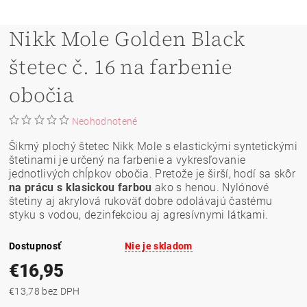
Nikk Mole Golden Black
štetec č. 16 na farbenie
obočia
Neohodnotené
Šikmý plochý štetec Nikk Mole s elastickými syntetickými
štetinami je určený na farbenie a vykresľovanie
jednotlivých chĺpkov obočia. Pretože je širší, hodí sa skôr
na prácu s klasickou farbou
ako s henou. Nylónové
štetiny aj akrylová rukoväť dobre odolávajú častému
styku s vodou, dezinfekciou aj agresívnymi látkami.
Dostupnosť
Nie je skladom
€16,95
€13,78 bez DPH