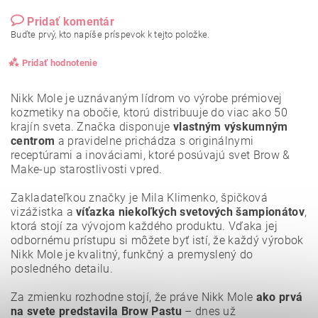
Pridať komentár
Buďte prvý, kto napíše príspevok k tejto položke.
Pridať hodnotenie
Nikk Mole je uznávaným lídrom vo výrobe prémiovej
kozmetiky na obočie, ktorú distribuuje do viac ako 50
krajín sveta. Značka disponuje
vlastným výskumným
centrom
a pravidelne prichádza s originálnymi
receptúrami a inováciami, ktoré posúvajú svet Brow &
Make-up starostlivosti vpred.
Zakladateľkou značky je Mila Klimenko, špičková
vizážistka a
víťazka niekoľkých svetových šampionátov
,
ktorá stojí za vývojom každého produktu. Vďaka jej
odbornému prístupu si môžete byť istí, že každý výrobok
Nikk Mole je kvalitný, funkčný a premyslený do
posledného detailu.
Vložením hodnotenie súhlasíte s
podmienkami ochrany
osobných údajov
.
Za zmienku rozhodne stojí, že práve Nikk Mole
ako prvá
na svete predstavila Brow Pastu
– dnes už