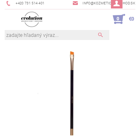
+420 731 514 401
INFO@KOZMETICKYOBCHOD.SK
0
€0