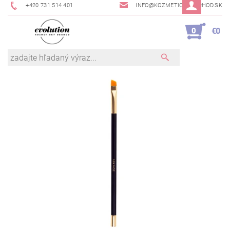
+420 731 514 401
INFO@KOZMETICKYOBCHOD.SK
0
€0