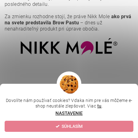
posledného detailu.
Vložením hodnotenie súhlasíte s
podmienkami ochrany
osobných údajov
.
Za zmienku rozhodne stojí, že práve Nikk Mole
ako prvá
na svete predstavila Brow Pastu
– dnes už
nenahraditeľný produkt pri úprave obočia.
Dovolíte nám používať cookies? Vďaka nim pre vás môžeme e-
|
|
|
Depilujeme.cz
Kosmetická škola
Online kosmetické kurzy
shop neustále zlepšovat. Viac
tu
.
|
MikroArt
Ella Baché
NASTAVENIE
SÚHLASÍM
Upraviť nastavenie cookies
2026 © Kozmetický obchod, všetky práva vyhradené