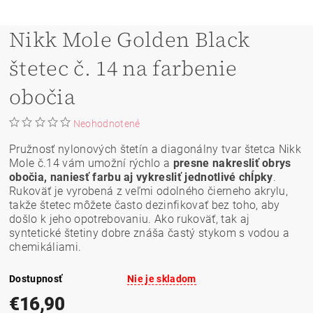
Nikk Mole Golden Black
štetec č. 14 na farbenie
obočia
Neohodnotené
Pružnosť nylonových štetín a diagonálny tvar štetca Nikk
Mole č.14 vám umožní rýchlo a
presne nakresliť obrys
obočia, naniesť farbu aj vykresliť jednotlivé chĺpky
.
Rukoväť je vyrobená z veľmi odolného čierneho akrylu,
takže štetec môžete často dezinfikovať bez toho, aby
došlo k jeho opotrebovaniu. Ako rukoväť, tak aj
syntetické štetiny dobre znáša častý stykom s vodou a
chemikáliami.
Dostupnosť
Nie je skladom
€16,90