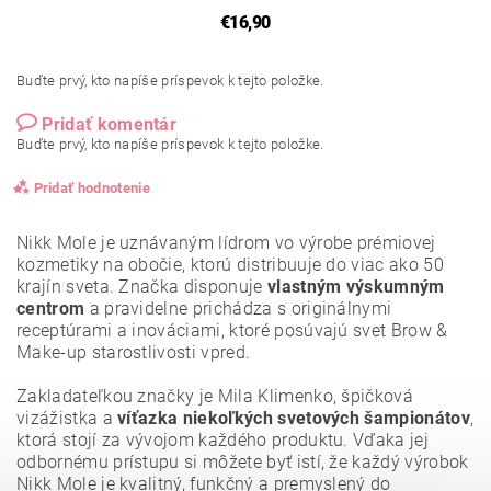
€16,90
Buďte prvý, kto napíše príspevok k tejto položke.
Pridať komentár
Buďte prvý, kto napíše príspevok k tejto položke.
Pridať hodnotenie
Nikk Mole je uznávaným lídrom vo výrobe prémiovej
kozmetiky na obočie, ktorú distribuuje do viac ako 50
krajín sveta. Značka disponuje
vlastným výskumným
centrom
a pravidelne prichádza s originálnymi
receptúrami a inováciami, ktoré posúvajú svet Brow &
Make-up starostlivosti vpred.
Zakladateľkou značky je Mila Klimenko, špičková
vizážistka a
víťazka niekoľkých svetových šampionátov
,
ktorá stojí za vývojom každého produktu. Vďaka jej
odbornému prístupu si môžete byť istí, že každý výrobok
Nikk Mole je kvalitný, funkčný a premyslený do