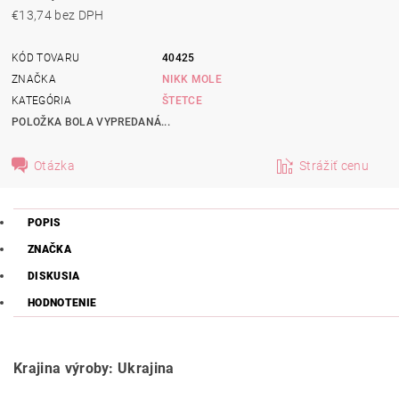
€13,74 bez DPH
KÓD TOVARU
40425
ZNAČKA
NIKK MOLE
KATEGÓRIA
ŠTETCE
POLOŽKA BOLA VYPREDANÁ...
Otázka
Strážiť cenu
POPIS
ZNAČKA
DISKUSIA
HODNOTENIE
Krajina výroby: Ukrajina