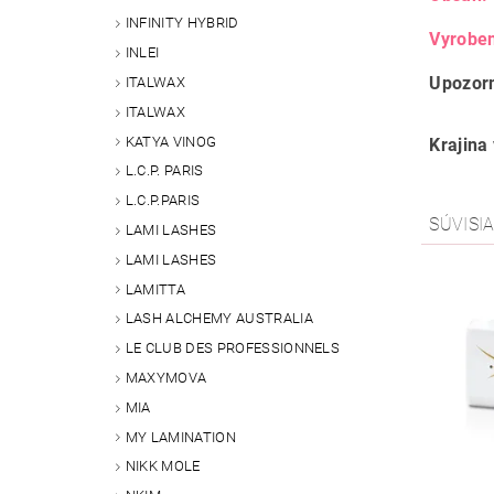
INFINITY HYBRID
Vyrobe
INLEI
Upozor
ITALWAX
ITALWAX
KATYA VINOG
Krajina
L.C.P. PARIS
L.C.P.PARIS
SÚVISI
LAMI LASHES
LAMI LASHES
LAMITTA
LASH ALCHEMY AUSTRALIA
LE CLUB DES PROFESSIONNELS
MAXYMOVA
MIA
MY LAMINATION
NIKK MOLE