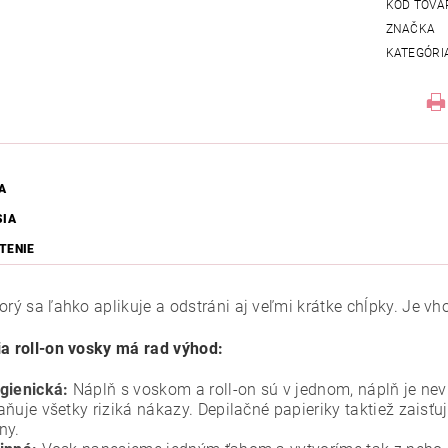
KÓD TOVA
ZNAČKA
KATEGÓRI
A
SIA
TENIE
torý sa ľahko aplikuje a odstráni aj veľmi krátke chĺpky. Je 
ia roll-on vosky má rad výhod:
gienická:
Náplň s voskom a roll-on sú v jednom, náplň je ne
aňuje všetky riziká nákazy. Depilačné papieriky taktiež zaisť
ny.