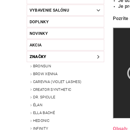
Je ú
Je pr
VYBAVENIE SALÓNU
Pozrite
DOPLNKY
NOVINKY
AKCIA
ZNAČKY
BRONSUN
BROW XENNA
CAREVNA (VIOLET LASHES)
CREATOR SYNTHETIC
DR. SPICULE
ÉLAN
ELLA BACHÉ
HEDONIC
Obsah:
INFINITY