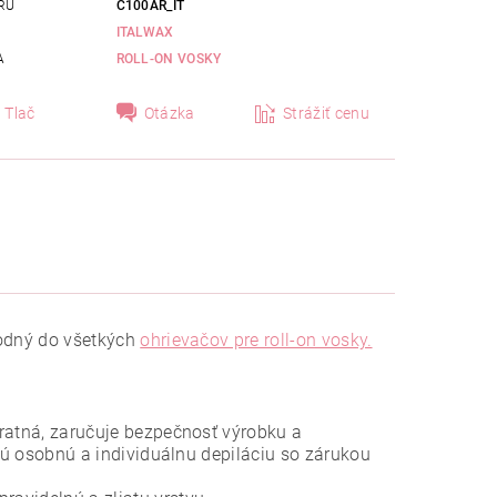
RU
C100AR_IT
ITALWAX
A
ROLL-ON VOSKY
Tlač
Otázka
Strážiť cenu
vhodný do všetkých
ohrievačov pre roll-on vosky.
vratná, zaručuje bezpečnosť výrobku a
ujú osobnú a individuálnu depiláciu so zárukou