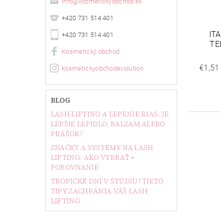
info
@
kozmetickyobchod.sk
+420 731 514 401
IT
+420 731 514 401
TE
Kosmetický obchod
€1,51
kosmetickyobchodevolution
BLOG
LASH LIFTING A LEPENIE RIAS: JE
LEPŠIE LEPIDLO, BALZAM ALEBO
PRÁŠOK?
ZNAČKY A SYSTÉMY NA LASH
LIFTING: AKO VYBRAŤ +
POROVNANIE
TROPICKÉ DNI V ŠTÚDIU? TIETO
TIPY ZACHRÁNIA VÁŠ LASH
LIFTING