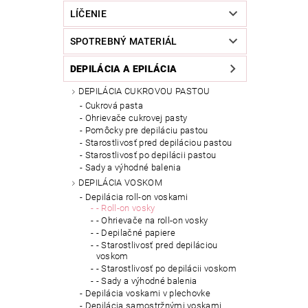
LÍČENIE
SPOTREBNÝ MATERIÁL
DEPILÁCIA A EPILÁCIA
DEPILÁCIA CUKROVOU PASTOU
Cukrová pasta
Ohrievače cukrovej pasty
Pomôcky pre depiláciu pastou
Starostlivosť pred depiláciou pastou
Starostlivosť po depilácii pastou
Sady a výhodné balenia
DEPILÁCIA VOSKOM
Depilácia roll-on voskami
- Roll-on vosky
- Ohrievače na roll-on vosky
- Depilačné papiere
- Starostlivosť pred depiláciou
voskom
- Starostlivosť po depilácii voskom
- Sady a výhodné balenia
Depilácia voskami v plechovke
Depilácia samostržnými voskami