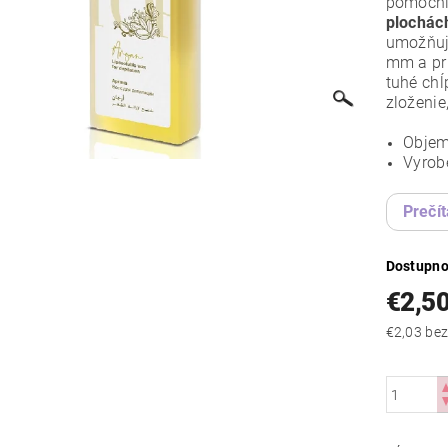
pomocní
plochác
umožňu
mm a pri
tuhé chĺ
zloženie
Objem
Vyrob
Prečít
Dostupno
€2,5
€2,03