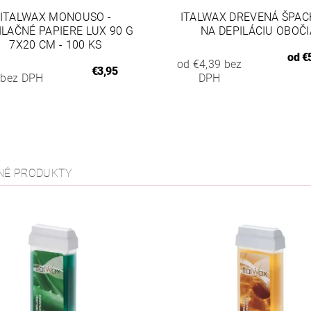
ITALWAX MONOUSO -
ITALWAX DREVENÁ ŠPAC
ILAČNÉ PAPIERE LUX 90 G
NA DEPILÁCIU OBOČI
7X20 CM - 100 KS
od
€5
od €4,39 bez
€3,95
 bez DPH
DPH
NÉ PRODUKTY