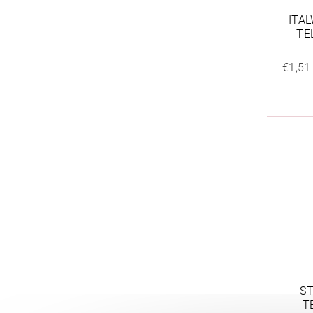
ITA
TE
€1,51
ST
T