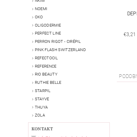
NKIM
NOEMI
DEP
OKO
OLIGODERMIE
PERFECT LINE
€3,21
PERRON RIGOT - CIRÉPIL
PINK FLASH SWITZERLAND
REFECTOCIL
REFERENCE
RIO BEAUTY
PODOB
RUTHIE BELLE
STARPIL
STAYVE
THUYA
ZOLA
KONTAKT