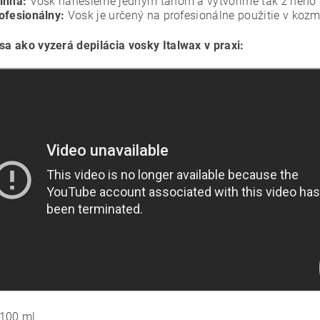
činná:
Vosk nanesieme jedným ťahom a vytvoríme tak z neho pr
ofesionálny:
Vosk je určený na profesionálne použitie v koz
 sa ako vyzerá depilácia vosky Italwax v praxi:
100 ml