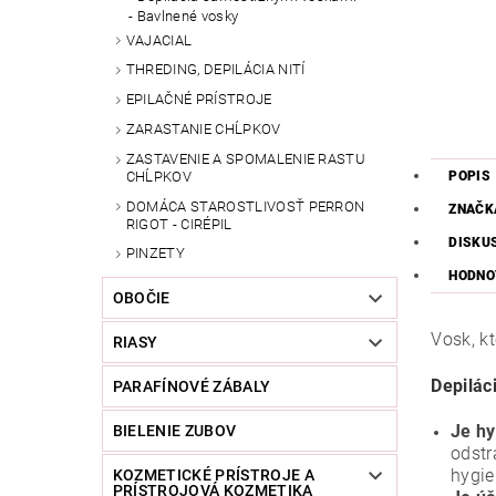
Bavlnené vosky
VAJACIAL
THREDING, DEPILÁCIA NITÍ
EPILAČNÉ PRÍSTROJE
ZARASTANIE CHĹPKOV
ZASTAVENIE A SPOMALENIE RASTU
CHĹPKOV
POPIS
DOMÁCA STAROSTLIVOSŤ PERRON
ZNAČK
RIGOT - CIRÉPIL
DISKU
PINZETY
HODNO
OBOČIE
Vosk, k
RIASY
Depilác
PARAFÍNOVÉ ZÁBALY
Je hy
BIELENIE ZUBOV
odstr
hygie
KOZMETICKÉ PRÍSTROJE A
PRÍSTROJOVÁ KOZMETIKA