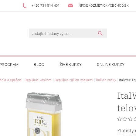
+420 731 514 401
INFO@KOZMETICKYOBCHOD.SK
 PROGRAM
BLOG
ŽIVÉ KURZY
ONLINE KURZY
ácia a epilácia
Depilácia voskom
Depilácia roll-on voskami
Roll-on vosky
ItalWax To
Ital
telo
Zlatistý