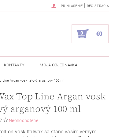
|
PRIHLÁSENIE
REGISTRÁCIA
0
€0
KONTAKTY
MOJA OBJEDNÁVKA
p Line Argan vosk telový arganový 100 ml
Wax Top Line Argan vosk
vý arganový 100 ml
Neohodnotené
 roll-on vosk Italwax sa stane vašim verným