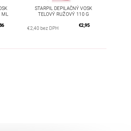
OSK
STARPIL DEPILAČNÝ VOSK
 ML
TELOVÝ RUŽOVÝ 110 G
86
€2,95
€2,40 bez DPH