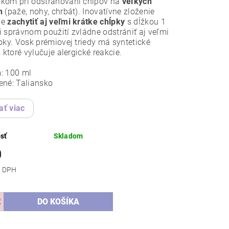
kom pri odstraňovaní chlpov na
veľkých
h
(paže, nohy, chrbát). Inovatívne zloženie
je
zachytiť aj veľmi krátke chĺpky
s dĺžkou 1
 správnom použití zvládne odstrániť aj veľmi
pky. Vosk prémiovej triedy má syntetické
, ktoré vylučuje alergické reakcie.
: 100 ml
ené: Taliansko
ať viac
sť
Skladom
0
 bez DPH