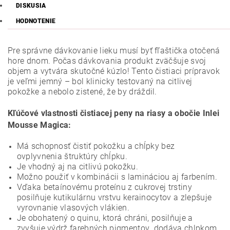
DISKUSIA
HODNOTENIE
Pre správne dávkovanie lieku musí byť fľaštička otočená
hore dnom. Počas dávkovania produkt zväčšuje svoj
objem a vytvára skutočné kúzlo! Tento čistiaci prípravok
je veľmi jemný – bol klinicky testovaný na citlivej
pokožke a nebolo zistené, že by dráždil.
Kľúčové vlastnosti čistiacej peny na riasy a obočie Inlei
Mousse Magica:
Má schopnosť čistiť pokožku a chĺpky bez
ovplyvnenia štruktúry chĺpku.
Je vhodný aj na citlivú pokožku.
Možno použiť v kombinácii s lamináciou aj farbením.
Vďaka betaínovému proteínu z cukrovej trstiny
posilňuje kutikulárnu vrstvu kerainocytov a zlepšuje
vyrovnanie vlasových vlákien.
Je obohatený o quinu, ktorá chráni, posilňuje a
zvyšuje výdrž farebných pigmentov
,
dodáva chlpkom