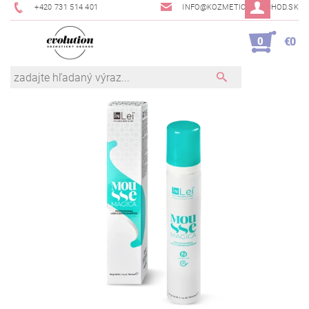
+420 731 514 401
INFO@KOZMETICKYOBCHOD.SK
0
€0