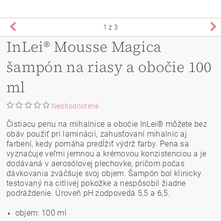
1
z 3
InLei® Mousse Magica
šampón na riasy a obočie 100
ml
Neohodnotené
Čistiacu penu na mihalnice a obočie InLei® môžete bez
obáv použiť pri laminácii, zahusťovaní mihalníc aj
farbení, kedy pomáha predĺžiť výdrž farby. Pena sa
vyznačuje veľmi jemnou a krémovou konzistenciou a je
dodávaná v aerosólovej plechovke, pričom počas
dávkovania zväčšuje svoj objem. Šampón bol klinicky
testovaný na citlivej pokožke a nespôsobil žiadne
podráždenie. Úroveň pH zodpovedá 5,5 a 6,5.
objem: 100 ml