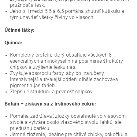
pružnosť a lesk.
Jeho pH medzi 5,5 a 6,5 ​​pomáha zhutniť kutikulu a
tým uzavrieť všetky živiny vo vlasoch.
Účinné látky:
Quinoa:
Kompletný proteín, ktorý obsahuje všetkých 8
esenciálnych aminokyselín na posilnenie štruktúry
chĺpkov a zvýšenie lesku rias.
Zvyšuje absorpciu farby, aby bol zaručený
intenzívnejší a trvalejší odtieň, dlhšie zachováva
pigment a jas farieb.
Zlepšuje štruktúru a pevnosť chĺpkov.
Betaín – získava sa z trstinového cukru:
Pomáha zadržiavať zložky obsiahnuté vo vlasovom
stvole a vytvára okolo vlasového stvolu ľahkú, ale
priedušnú bariéru.
Jemné zloženie, ideálne pre citlivé chĺpky, pokožku a