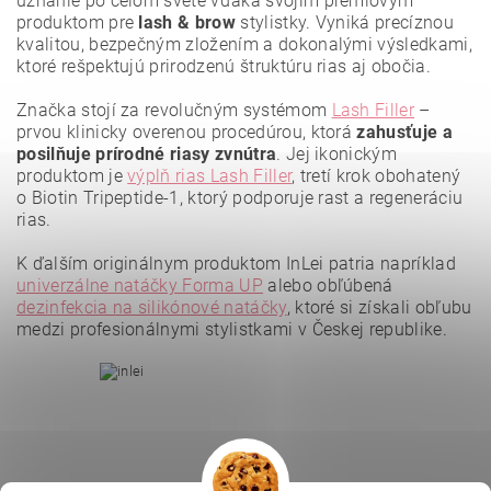
uznanie po celom svete vďaka svojim prémiovým
produktom pre
lash & brow
stylistky. Vyniká precíznou
kvalitou, bezpečným zložením a dokonalými výsledkami,
ktoré rešpektujú prirodzenú štruktúru rias aj obočia.
Značka stojí za revolučným systémom
Lash Filler
–
prvou klinicky overenou procedúrou, ktorá
zahusťuje a
posilňuje prírodné riasy zvnútra
. Jej ikonickým
produktom je
výplň rias Lash Filler
, tretí krok obohatený
o Biotin Tripeptide-1, ktorý podporuje rast a regeneráciu
rias.
K ďalším originálnym produktom InLei patria napríklad
Vložením hodnotenie súhlasíte s
podmienkami ochrany
osobných údajov
.
univerzálne natáčky Forma UP
alebo obľúbená
dezinfekcia na silikónové natáčky
, ktoré si získali obľubu
medzi profesionálnymi stylistkami v Českej republike.