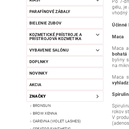
RIASY
Po 7-dň
gélu, j
PARAFÍNOVÉ ZÁBALY
vhodný 
BIELENIE ZUBOV
Účinné 
KOZMETICKÉ PRÍSTROJE A
Maca
PRÍSTROJOVÁ KOZMETIKA
Maca al
VYBAVENIE SALÓNU
bohatá 
byliny 
DOPLNKY
na mikr
NOVINKY
Maca
s
vyhladz
AKCIA
Spiruli
ZNAČKY
Spiruli
BRONSUN
rokov st
BROW XENNA
V produ
CAREVNA (VIOLET LASHES)
(adenos
CREATOR SYNTHETIC