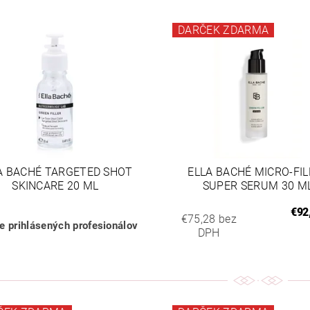
DARČEK ZDARMA
A BACHÉ TARGETED SHOT
ELLA BACHÉ MICRO-FIL
SKINCARE 20 ML
SUPER SERUM 30 M
€92
€75,28 bez
re prihlásených profesionálov
DPH