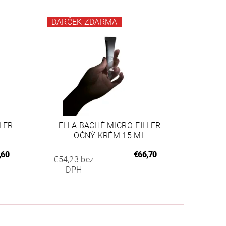
DARČEK ZDARMA
LER
ELLA BACHÉ MICRO-FILLER
L
OČNÝ KRÉM 15 ML
,60
€66,70
€54,23 bez
DPH