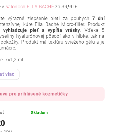
e v
salónoch ELLA BACHÉ
za 39,90 €
ite výrazné zlepšenie pleti za pouhých
7 dní
tenzívnej kúre Ella Baché Micro-filler. Produkt
ne
vyhladzuje pleť a vypĺňa vrásky
. Vďaka 5
seliny hyalurónovej pôsobí ako v hĺbke, tak na
pokožky. Produkt má textúru sviežeho gélu a je
fumácie.
e: 7×1,2 ml
ať viac
ľava pre prihlásené kozmetičky
sť
Skladom
20