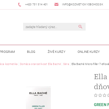
+420 731 514 401
INFO@KOZMETICKYOBCHOD.SK
 PROGRAM
BLOG
ŽIVÉ KURZY
ONLINE KURZY
ca kozmetika
Domáca starostlivosť Ella Baché
Séra
Ella Baché Micro-filler 7-dňov
Ella
dňov
GREEN F