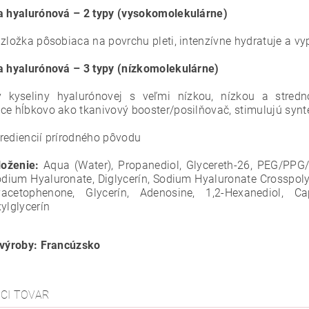
a hyalurónová – 2 typy (vysokomolekulárne)
 zložka pôsobiaca na povrchu pleti, intenzívne hydratuje a vy
a hyalurónová – 3 typy (nízkomolekulárne)
y kyseliny hyalurónovej s veľmi nízkou, nízkou a stre
ce hĺbkovo ako tkanivový booster/posilňovač, stimulujú synt
rediencií prírodného pôvodu
loženie:
Aqua (Water), Propanediol, Glycereth-26, PEG/PPG/P
odium Hyaluronate, Diglycerín, Sodium Hyaluronate Crosspolyg
yacetophenone, Glycerín, Adenosine, 1,2-Hexanediol, C
ylglycerín
 výroby: Francúzsko
ACI TOVAR