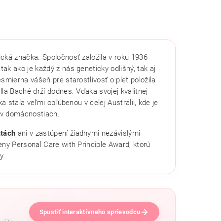
cká značka. Spoločnosť založila v roku 1936
tak ako je každý z nás geneticky odlišný, tak aj
smierna vášeň pre starostlivosť o pleť položila
la Baché drží dodnes. Vďaka svojej kvalitnej
a stala veľmi obľúbenou v celej Austrálii, kde je
 v domácnostiach.
atách
ani v zastúpení žiadnymi nezávislými
eny Personal Care with Principle Award, ktorú
y.
Spustiť interaktívneho sprievodcu