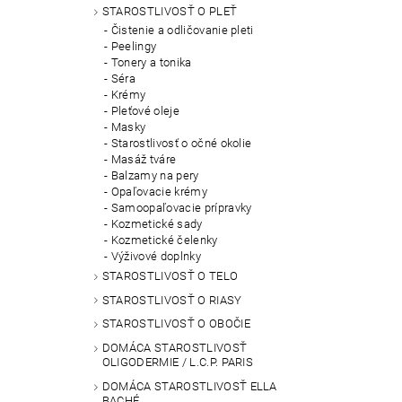
STAROSTLIVOSŤ O PLEŤ
Čistenie a odličovanie pleti
Peelingy
Tonery a tonika
Séra
Krémy
Pleťové oleje
Masky
Starostlivosť o očné okolie
Masáž tváre
Balzamy na pery
Opaľovacie krémy
Samoopaľovacie prípravky
Kozmetické sady
Kozmetické čelenky
Výživové doplnky
STAROSTLIVOSŤ O TELO
STAROSTLIVOSŤ O RIASY
STAROSTLIVOSŤ O OBOČIE
DOMÁCA STAROSTLIVOSŤ
OLIGODERMIE / L.C.P. PARIS
DOMÁCA STAROSTLIVOSŤ ELLA
BACHÉ