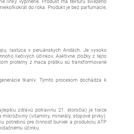
né linky vyplnené. Produkt má textúru sviežeho
iekoľkokrát do roka. Produkt je bez parfumácie,
repu, rastúca v peruánskych Andách. Je
vysoko
noho liečivých účinkov. A
aktívne zložky z tejto
ičom proteíny z maca
prášku sú transformované
 regenerácie tkanív. Týmto procesom dochádza
k
epšiu zdravú potravinu 21. storočia) je tisíce
 mikroživiny (vitamíny, minerály, stopové prvky).
giu potrebnú pre činnosť buniek a produkciu ATP
oxidačnému účinku.