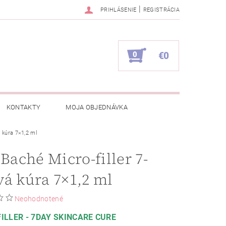
|
PRIHLÁSENIE
REGISTRÁCIA
0
€0
KONTAKTY
MOJA OBJEDNÁVKA
á kúra 7×1,2 ml
 Baché Micro-filler 7-
á kúra 7×1,2 ml
Neohodnotené
ILLER - 7DAY SKINCARE CURE