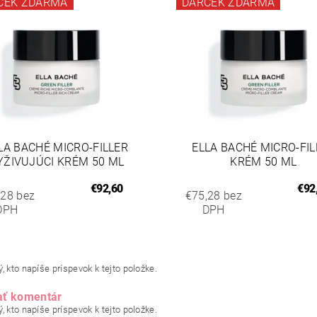
ČEK ZDARMA
DARČEK ZDARMA
LA BACHÉ MICRO-FILLER
ELLA BACHÉ MICRO-FIL
YŽIVUJÚCI KRÉM 50 ML
KRÉM 50 ML
€92,60
€92
,28 bez
€75,28 bez
DPH
DPH
, kto napíše príspevok k tejto položke.
ať komentár
, kto napíše príspevok k tejto položke.