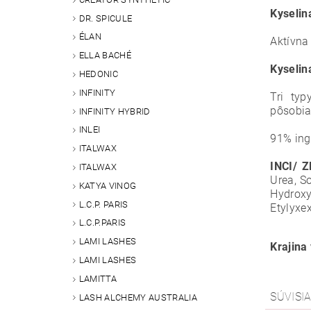
Kyselin
DR. SPICULE
ÉLAN
Aktívna
ELLA BACHÉ
Kyselin
HEDONIC
INFINITY
Tri typ
pôsobia
INFINITY HYBRID
INLEI
91% ing
ITALWAX
INCI/ Z
ITALWAX
Urea, S
KATYA VINOG
Hydrox
L.C.P. PARIS
Etylyxex
L.C.P.PARIS
LAMI LASHES
Krajina
LAMI LASHES
LAMITTA
SÚVISI
LASH ALCHEMY AUSTRALIA