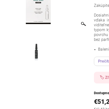
Zakúpit
Dosiahn
vďaka in
viditeľ
typom ky
povrchu 
bez par
Baleni
Prečít
🏷️ Z
Dostupno
€51,