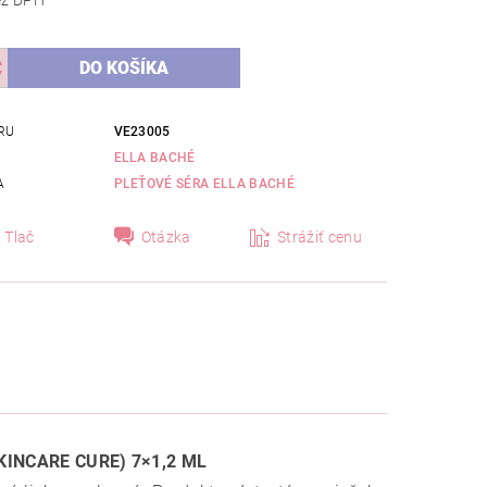
,63 bez DPH
RU
VE23005
ELLA BACHÉ
A
PLEŤOVÉ SÉRA ELLA BACHÉ
Tlač
Otázka
Strážiť cenu
KINCARE CURE) 7×1,2 ML