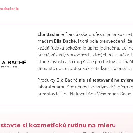
 hodnotenie
Ella Baché
je francúzska profesionálna kozmeti
madam
Ella Baché
, ktorá bola presvedčená, že 
každá ľudská pokožka je úplne jedinečná. Jej ne
pevné základy spoločnosti, ktorých sa značka El
starostlivosti a širokej škále produktov sa značk
dnes stálou súčasťou kozmetických salónov aj
Produkty Ella Baché
nie sú testované na zvier
ním hodnotenie súhlasíte s
podmienkami ochrany osobných údajov
.
laboratóriami. Spoločnosť je hrdým držiteľom c
predstavila The National Anti-Vivisection Societ
stavte si kozmetickú rutinu na mieru