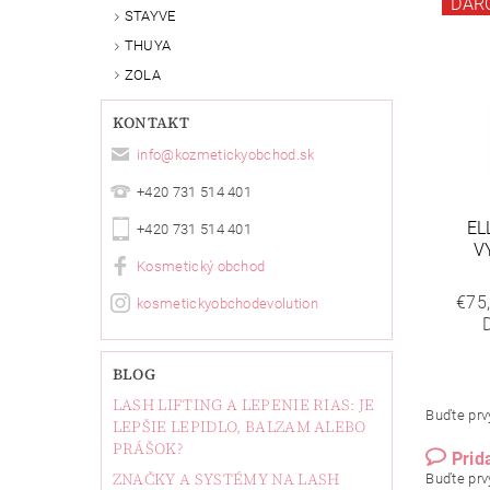
DAR
STAYVE
THUYA
ZOLA
KONTAKT
info
@
kozmetickyobchod.sk
+420 731 514 401
EL
+420 731 514 401
V
Kosmetický obchod
€75
kosmetickyobchodevolution
BLOG
LASH LIFTING A LEPENIE RIAS: JE
Buďte prvý
LEPŠIE LEPIDLO, BALZAM ALEBO
PRÁŠOK?
Prid
ZNAČKY A SYSTÉMY NA LASH
Buďte prvý