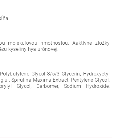
pĺňa.
dnou molekulovou hmotnosťou. A
aktívne zložky
ézu kyseliny hyalurónovej.
olybutylene Glycol-8/5/3 Glycerín, Hydroxyetyl
lu , Spirulina Maxima Extract, Pentylene Glycol,
aprylyl Glycol, Carbomer, Sodium Hydroxide,