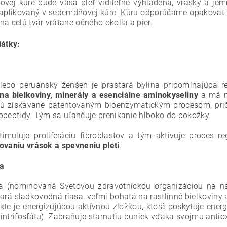
ovej kúre bude vaša pleť viditeľne vyhladená, vrásky a jem
e aplikovaný v sedemdňovej kúre. Kúru odporúčame opakovať n
na celú tvár vrátane očného okolia a pier.
látky:
ebo peruánsky ženšen je prastará bylina pripomínajúca 
na bielkoviny, minerály a esenciálne aminokyseliny
a má m
sú získavané patentovaným bioenzymatickým procesom, pr
opeptidy. Tým sa uľahčuje prenikanie hlboko do pokožky.
timuluje proliferáciu fibroblastov a tým aktivuje proces
ovaniu vrások a spevneniu pleti
.
na
na (nominovaná Svetovou zdravotníckou organizáciou na najl
ará sladkovodná riasa, veľmi bohatá na rastlinné bielkoviny a
kte je energizujúcou aktívnou zložkou, ktorá poskytuje ener
intrifosfátu). Zabraňuje starnutiu buniek vďaka svojmu anti