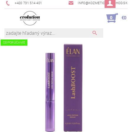
+420 731 514 401
INFO@KOZMETICKYOBCHOD.SK
0
€0
ODPORÚČAME