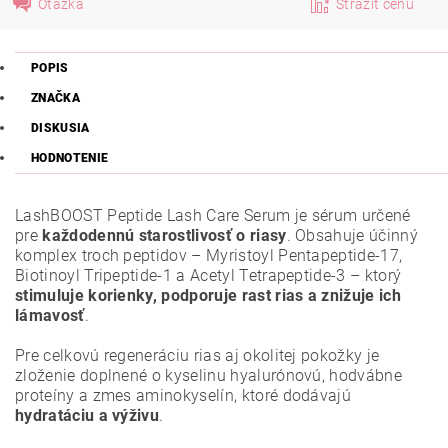
Otázka
Strážiť cenu
POPIS
ZNAČKA
DISKUSIA
HODNOTENIE
LashBOOST Peptide Lash Care Serum je sérum určené
pre
každodennú starostlivosť o riasy
. Obsahuje účinný
komplex troch peptidov – Myristoyl Pentapeptide-17,
Biotinoyl Tripeptide-1 a Acetyl Tetrapeptide-3 – ktorý
stimuluje korienky, podporuje rast rias a znižuje ich
lámavosť
.
Pre celkovú regeneráciu rias aj okolitej pokožky je
zloženie doplnené o kyselinu hyalurónovú, hodvábne
proteíny a zmes aminokyselín, ktoré dodávajú
hydratáciu a výživu
.