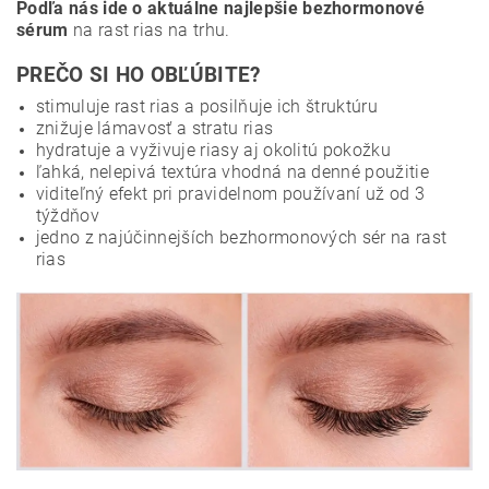
Podľa nás ide o aktuálne najlepšie bezhormonové
sérum
na rast rias na trhu.
PREČO SI HO OBĽÚBITE?
stimuluje rast rias a posilňuje ich štruktúru
znižuje lámavosť a stratu rias
hydratuje a vyživuje riasy aj okolitú pokožku
ľahká, nelepivá textúra vhodná na denné použitie
viditeľný efekt pri pravidelnom používaní už od 3
týždňov
jedno z najúčinnejších bezhormonových sér na rast
rias