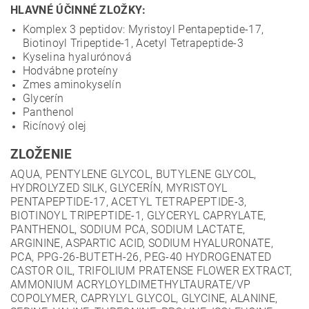
HLAVNÉ ÚČINNÉ ZLOŽKY:
Komplex 3 peptidov: Myristoyl Pentapeptide-17,
Biotinoyl Tripeptide-1, Acetyl Tetrapeptide-3
Kyselina hyalurónová
Hodvábne proteíny
Zmes aminokyselín
Glycerín
Panthenol
Ricínový olej
ZLOŽENIE
AQUA, PENTYLENE GLYCOL, BUTYLENE GLYCOL,
HYDROLYZED SILK, GLYCERÍN, MYRISTOYL
PENTAPEPTIDE-17, ACETYL TETRAPEPTIDE-3,
BIOTINOYL TRIPEPTIDE-1, GLYCERYL CAPRYLATE,
PANTHENOL, SODIUM PCA, SODIUM LACTATE,
ARGININE, ASPARTIC ACID, SODIUM HYALURONATE,
PCA, PPG-26-BUTETH-26, PEG-40 HYDROGENATED
CASTOR OIL, TRIFOLIUM PRATENSE FLOWER EXTRACT,
AMMONIUM ACRYLOYLDIMETHYLTAURATE/VP
COPOLYMER, CAPRYLYL GLYCOL, GLYCINE, ALANINE,