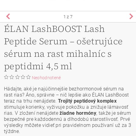
1
z 7
ÉLAN LashBOOST Lash
Peptide Serum – ošetrujúce
sérum na rast mihalníc s
peptidmi 4,5 ml
Neohodnotené
Hádajte, aké je najúčinnejšie bezhormonové sérum na
rast rias? Áno, správne – nič lepšie ako ÉLAN LashBoost
teraz na trhu nenájdete.
Trojitý peptidový komplex
stimuluje korienky, vyživuje pokožku a znižuje lámavosť
rias. V zložení nenájdete
žiadne hormóny
, takže je sérum
bezpečné pre každodennú a dlhodobú starostlivosť. Prvé
výsledky môžete vidieť pri pravidelnom používaní už za 3
týždne.