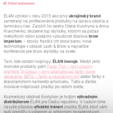
Pridať hodnotenie
ÉLAN vznikol v roku 2015 ako prvý
ukrajinský brand
zameraný na profesionálne produkty na úpravu obočia a
lamináciu rias. Založili ho sestry Olena Kurchyna a Anna
Kravchenko, skúsené top stylistky, ktorým sa počas
niekoľkých rokov podarilo vybudovať doslova
brow
impérium
– stovky franšíz ich brow barov, nové
technológie v oblasti Lash & Brow a najväčšie
konferencie pre brow stylistky na svete.
Tam, kde ostatní kopírujú,
ÉLAN inovuje
. Medzi jeho
ikonické produkty patrí
Flash Tint – prvý priamy
pigment
,
D-Colour – prvý odstraňovač farby novej
generácie
,
SBTS – farby s neutrálnym pH
alebo farby s
etanolamínom namiesto amoniaku. Tieto a ďalšie
Vložením hodnotenie súhlasíte s
podmienkami ochrany
osobných údajov
.
inovácie inšpirovali značky po celom svete.
Kozmetický obchod Evolution je hrdým
výhradným
distribútorom
ÉLAN pre Českú republiku. V našom tíme
navyše pôsobia
oficiálni tréneri
značky ÉLAN, ktorí vám
radi pomôžu s výberom aj odborným poradenstvom.