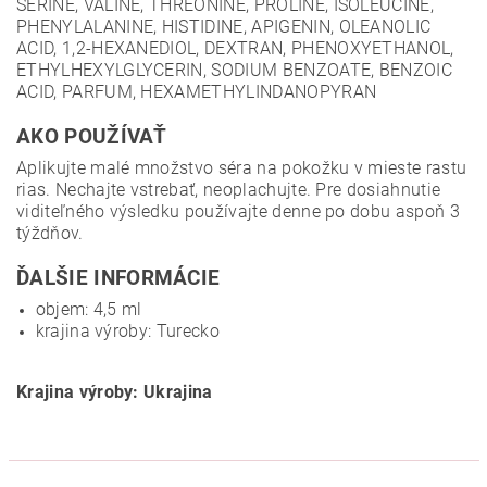
SERINE, VALINE, THREONINE, PROLINE, ISOLEUCINE,
PHENYLALANINE, HISTIDINE, APIGENIN, OLEANOLIC
ACID, 1,2-HEXANEDIOL, DEXTRAN, PHENOXYETHANOL,
ETHYLHEXYLGLYCERIN, SODIUM BENZOATE, BENZOIC
ACID, PARFUM, HEXAMETHYLINDANOPYRAN
AKO POUŽÍVAŤ
Aplikujte malé množstvo séra na pokožku v mieste rastu
rias. Nechajte vstrebať, neoplachujte. Pre dosiahnutie
viditeľného výsledku používajte denne po dobu aspoň 3
týždňov.
ĎALŠIE INFORMÁCIE
objem: 4,5 ml
krajina výroby: Turecko
Krajina výroby: Ukrajina