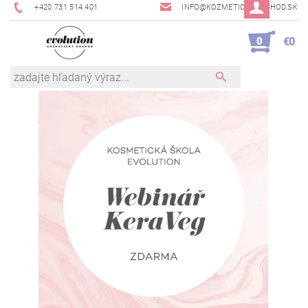
+420 731 514 401
INFO@KOZMETICKYOBCHOD.SK
0
€0