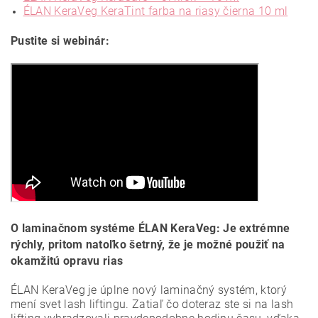
ÉLAN KeraVeg KeraTint farba na riasy čierna 10 ml
Pustite si webinár:
O laminačnom systéme ÉLAN KeraVeg: Je extrémne
rýchly, pritom natoľko šetrný, že je možné použiť na
okamžitú opravu rias
ÉLAN KeraVeg je úplne nový laminačný systém, ktorý
mení svet lash liftingu. Zatiaľ čo doteraz ste si na lash