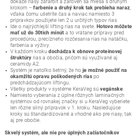
dokáže riasy zafarbiť a zároveň sa mieša s druhým
krokom –
farbenie a druhý krok tak prebieha naraz
,
vďaka čomu ušetríte čas a naviac namiesto 3
prípravkov použijete len 2 u určitých typov rias.
Ide o najrýchlejší lifting rias na svete.
Hotovo môžete
mať už do 30tich minút
a to vrátane prípravy pred
procedúrou, precízneho rozčesania rias na natáčku,
farbenia a výživy.
V každom kroku
dochádza k obnove proteínovej
štruktúry
rias a obočia, pričom sú využívané aj
ceramidy A2.
Systém je natoľko šetrný, že ho
je možné použiť na
okamžitú opravu poškodených rias
po
predchádzajúcom liftingu.
Všetky produkty v systéme KeraVeg sú
vegánske
.
Namiesto vyberania z úplne rôznych laminačných
systémov od rovnakej značky si u KeraVeg vyberiete
len rôzne silný prípravok v 1. kroku. Nasledujúce
kroky sú štandardizované a vhodné ako pre riasy, tak
aj pre obočie.
Skvelý systém, ale nie pre úplných začiatočníkov