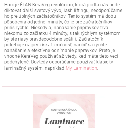
Hoci je ÉLAN KeraVeg revolúciou, ktorá podľa nás bude
diktovať ďalší svetový vývoj lash liftingu,
neodporúčame
ho pre úplných začiatočníkov
. Tento systém má dobu
pôsobenia od jednej minúty, čo je pre začiatočníkov
príliš rýchle. Niekedy aj nanášanie prípravkov trvá
niekomu zo začiatku 4 minúty, s tak rýchlym systémom
by ste riasy pravdepodobne spálili. Začiatočník
potrebuje najprv získať zručnosť, naučiť sa rýchle
nanášanie a efektívne odnímanie prípravkov. Preto je
vhodné KeraVeg používať až vtedy, keď máte tieto veci
podchytené. Dovtedy odporúčame používať klasický
laminačný systém, napríklad
My Lamination
.