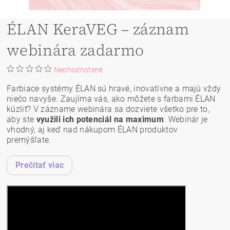
ÉLAN KeraVEG – záznam
webinára zadarmo
Neohodnotené
Farbiace systémy ÉLAN sú hravé, inovatívne a majú vždy
niečo navyše. Zaujíma vás, ako môžete s farbami ÉLAN
kúzliť? V zázname webinára sa dozviete všetko pre to,
aby ste
využili ich potenciál na maximum
. Webinár je
vhodný, aj keď nad nákupom ÉLAN produktov
premýšľate.
Prečítať viac