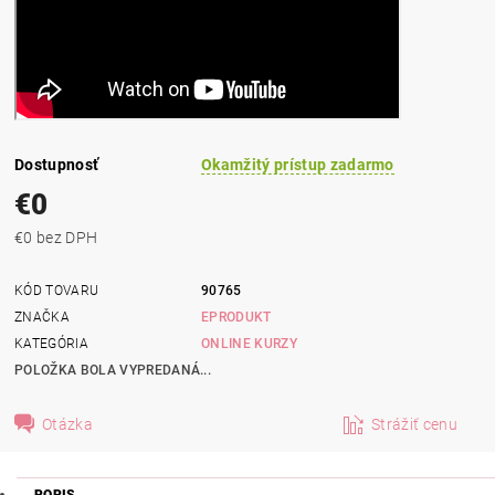
Dostupnosť
Okamžitý prístup zadarmo
€0
€0 bez DPH
KÓD TOVARU
90765
ZNAČKA
EPRODUKT
KATEGÓRIA
ONLINE KURZY
POLOŽKA BOLA VYPREDANÁ...
Otázka
Strážiť cenu