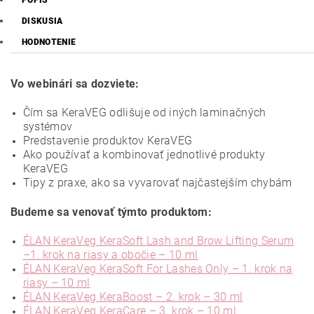
POPIS
DISKUSIA
HODNOTENIE
Vo webinári sa dozviete:
Čím sa KeraVEG odlišuje od iných laminačných
systémov
Predstavenie produktov KeraVEG
Ako používať a kombinovať jednotlivé produkty
KeraVEG
Tipy z praxe, ako sa vyvarovať najčastejším chybám
Budeme sa venovať týmto produktom:
ÉLAN KeraVeg KeraSoft Lash and Brow Lifting Serum
–1. krok na riasy a obočie – 10 ml
ÉLAN KeraVeg KeraSoft For Lashes Only – 1. krok na
riasy – 10 ml
ÉLAN KeraVeg KeraBoost – 2. krok – 30 ml
ÉLAN KeraVeg KeraCare – 3. krok – 10 ml