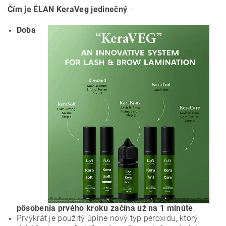
Čím je ÉLAN KeraVeg jedinečný
:
Doba
pôsobenia prvého kroku začína už na 1 minúte
.
Prvýkrát je použitý úplne nový typ peroxidu, ktorý