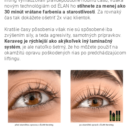
lifting vyhradzovali pravdepodobne hodinu času, vďaka
novým technológiám od ÉLAN ho
stihnete za menej ako
30 minút vrátane farbenia a starostlivosti
. Za rovnaký
čas tak dokážete ošetriť 2x viac klientok.
Kratšie časy pôsobenia však nie sú spôsobené iba
zvýšením sily, a teda agresivity, samotných prípravkov.
Keraveg je rýchlejší ako akýkoľvek iný laminačný
systém
, je ale natoľko šetrný, že ho môžete použiť na
okamžitú opravu poškodených rias po predchádzajúcom
liftingu.