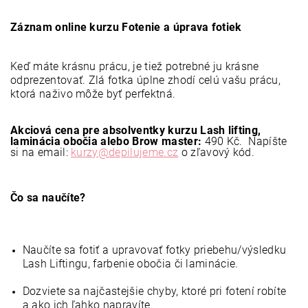
Záznam online kurzu Fotenie a úprava fotiek
Keď máte krásnu prácu, je tiež potrebné ju krásne 
odprezentovať. Zlá fotka úplne zhodí celú vašu prácu, 
ktorá naživo môže byť perfektná. 
Akciová cena pre absolventky kurzu Lash lifting, 
laminácia obočia alebo Brow master:
 490 Kč. 
Napíšte 
si na email: 
kurzy@depilujeme.cz
 o zľavový kód.
Čo sa naučíte?
Naučíte sa fotiť a upravovať fotky priebehu/výsledku 
Lash Liftingu, farbenie obočia či laminácie. 
Dozviete sa najčastejšie chyby, ktoré pri fotení robíte 
a ako ich ľahko napravíte.