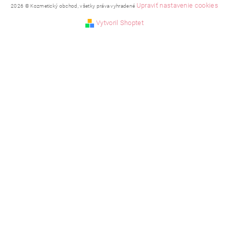
Upraviť nastavenie cookies
2026 © Kozmetický obchod, všetky práva vyhradené
Vytvoril Shoptet
Vložením hodnotenie súhlasíte s
podmienkami ochrany
osobných údajov
.