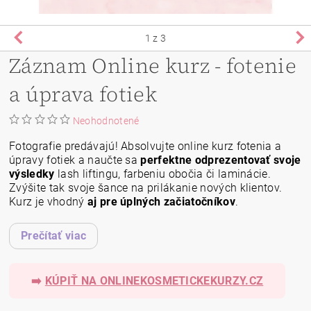
1
z 3
Záznam Online kurz - fotenie
a úprava fotiek
Neohodnotené
Fotografie predávajú! Absolvujte online kurz fotenia a 
úpravy fotiek a naučte sa 
perfektne odprezentovať svoje 
výsledky 
lash liftingu, farbeniu obočia či laminácie. 
Zvýšite tak svoje šance na prilákanie nových klientov. 
Kurz je vhodný 
aj pre úplných začiatočníkov
.
Prečítať viac
➡️
KÚPIŤ NA ONLINEKOSMETICKEKURZY.CZ