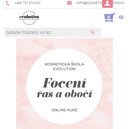
+420 731 514 401
INFO@KOZMETICKYOBCHOD.SK
0
€0