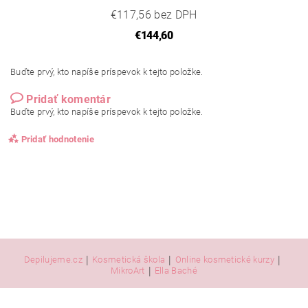
€117,56 bez DPH
€144,60
Buďte prvý, kto napíše príspevok k tejto položke.
Pridať komentár
Buďte prvý, kto napíše príspevok k tejto položke.
Pridať hodnotenie
|
|
|
Depilujeme.cz
Kosmetická škola
Online kosmetické kurzy
|
MikroArt
Ella Baché