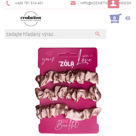
+420 731 514 401
INFO@KOZMETICKYOBCHOD.SK
0
€0