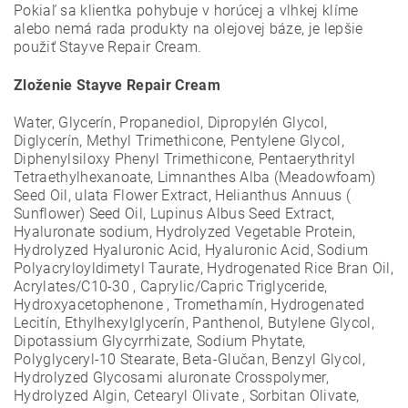
Pokiaľ sa klientka pohybuje v horúcej a vlhkej klíme
alebo nemá rada produkty na olejovej báze, je lepšie
použiť Stayve Repair Cream.
Zloženie Stayve Repair Cream
Water, Glycerín, Propanediol, Dipropylén Glycol,
Diglycerín, Methyl Trimethicone, Pentylene Glycol,
Diphenylsiloxy Phenyl Trimethicone, Pentaerythrityl
Tetraethylhexanoate, Limnanthes Alba (Meadowfoam)
Seed Oil, ulata Flower Extract, Helianthus Annuus (
Sunflower) Seed Oil, Lupinus Albus Seed Extract,
Hyaluronate sodium, Hydrolyzed Vegetable Protein,
Hydrolyzed Hyaluronic Acid, Hyaluronic Acid, Sodium
Polyacryloyldimetyl Taurate, Hydrogenated Rice Bran Oil,
Acrylates/C10-30 , Caprylic/Capric Triglyceride,
Hydroxyacetophenone , Tromethamín, Hydrogenated
Lecitín, Ethylhexylglycerín, Panthenol, Butylene Glycol,
Dipotassium Glycyrrhizate, Sodium Phytate,
Polyglyceryl-10 Stearate, Beta-Glučan, Benzyl Glycol,
Hydrolyzed Glycosami aluronate Crosspolymer,
Hydrolyzed Algin, Cetearyl Olivate , Sorbitan Olivate,