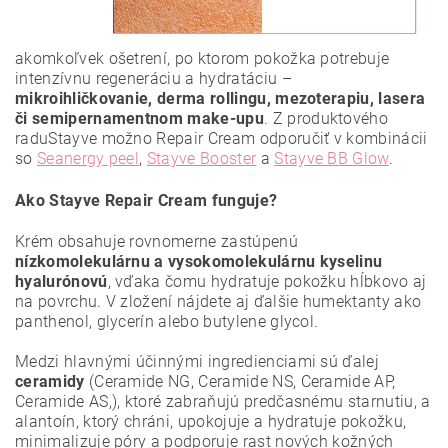
akomkoľvek ošetrení, po ktorom pokožka potrebuje
intenzívnu regeneráciu a hydratáciu –
mikroihličkovanie, derma rollingu, mezoterapiu, lasera
či semipernamentnom make-upu
. Z produktového
raduStayve možno Repair Cream odporučiť v kombinácii
so
Seanergy peel
,
Stayve Booster
a
Stayve BB Glow
.
Ako Stayve Repair Cream funguje?
Krém obsahuje rovnomerne zastúpenú
nízkomolekulárnu a vysokomolekulárnu kyselinu
hyalurónovú
, vďaka čomu hydratuje pokožku hĺbkovo aj
na povrchu. V zložení nájdete aj ďalšie humektanty ako
panthenol, glycerín alebo butylene glycol.
Medzi hlavnými účinnými ingredienciami sú ďalej
ceramidy
(Ceramide NG, Ceramide NS, Ceramide AP,
Ceramide AS,), ktoré zabraňujú predčasnému starnutiu, a
alantoín, ktorý chráni, upokojuje a hydratuje pokožku,
minimalizuje póry a podporuje rast nových kožných