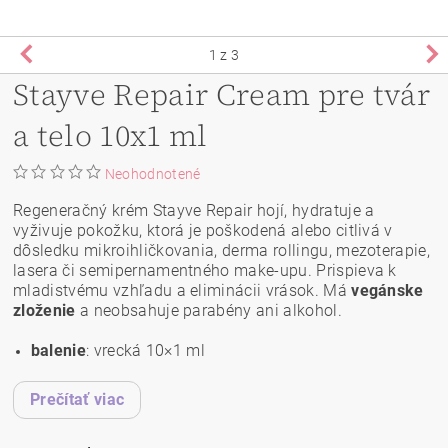
1
z 3
Stayve Repair Cream pre tvár
a telo 10x1 ml
Neohodnotené
Regeneračný krém Stayve Repair hojí, hydratuje a
vyživuje pokožku, ktorá je poškodená alebo citlivá v
dôsledku mikroihličkovania, derma rollingu, mezoterapie,
lasera či semipernamentného make-upu. Prispieva k
mladistvému vzhľadu a eliminácii vrások. Má
vegánske
zloženie
a neobsahuje parabény ani alkohol.
balenie
: vrecká 10×1 ml
Prečítať viac