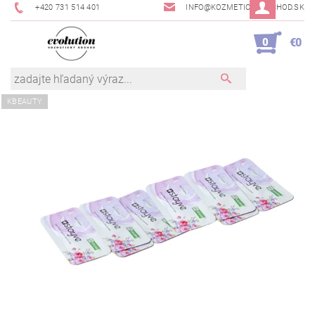
+420 731 514 401
INFO@KOZMETICKYOBCHOD.SK
0
€0
KBEAUTY