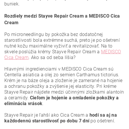
buniek.
Rozdiely medzi Stayve Repair Cream a MEDISCO Cica
Cream
Po microneedlingu by pokožka bez dodatočnej
starostlivosti bola extrémne suchá, preto je po ošetrení
nutné kožu maximálne vyživiť a revitalizovať. Na to
skvele poslúžia krémy Stayve Repair Cream a
MEDISCO
Cica Cream
. Ako sa od seba líšia?
Hlavnými ingredienciami v MEDISCO Cica Cream sú
Centella asiatica a olej zo semien Carthamus tictorius.
Krém je na báze oleja a zloženie je zamerané na hojenie
a ochranu pokožky a zvýšenie jej elasticity.
Pri kréme
Stayve Repair nájdete medzi účinnými zložkami alantoín
a ceramidy.
Cieľom je hojenie a omladenie pokožky a
eliminácia vrások
.
Stayve Repair je ľahší ako Cica Cream a
hodí sa aj na
každodennú starostlivosť po dobu 7 dní
po ošetrení.