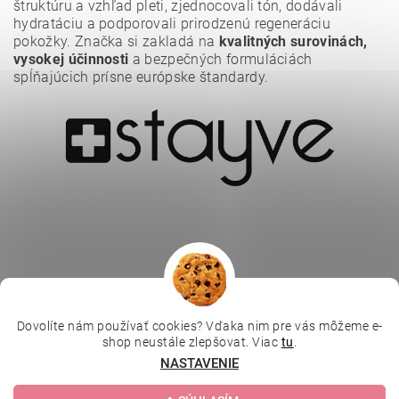
štruktúru a vzhľad pleti, zjednocovali tón, dodávali
hydratáciu a podporovali prirodzenú regeneráciu
pokožky. Značka si zakladá na
kvalitných surovinách,
vysokej účinnosti
a bezpečných formuláciách
spĺňajúcich prísne európske štandardy.
Vložením hodnotenie súhlasíte s
podmienkami ochrany
osobných údajov
.
Dovolíte nám používať cookies? Vďaka nim pre vás môžeme e-
|
|
|
Depilujeme.cz
Kosmetická škola
Online kosmetické kurzy
shop neustále zlepšovat. Viac
tu
.
|
MikroArt
Ella Baché
NASTAVENIE