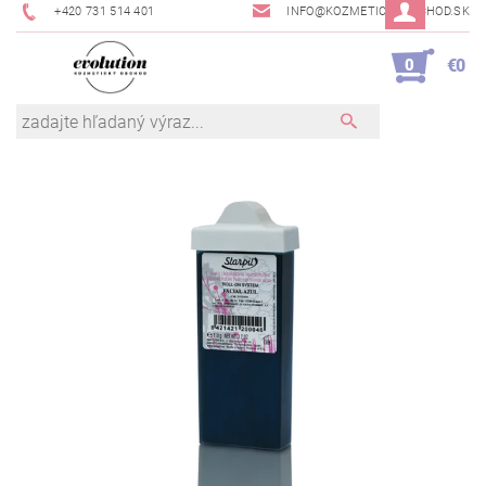
+420 731 514 401
INFO@KOZMETICKYOBCHOD.SK
0
€0