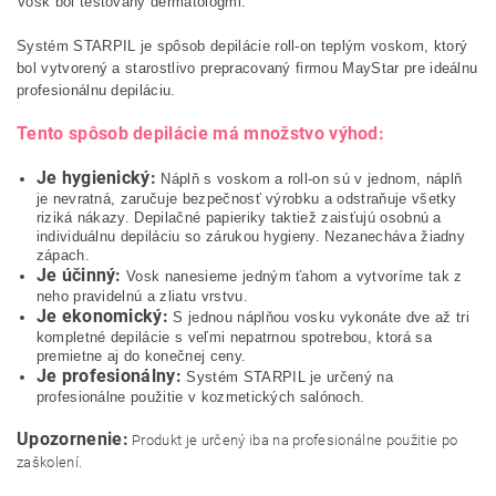
Vosk bol testovaný dermatológmi.
Systém STARPIL je spôsob depilácie roll-on teplým voskom, ktorý
bol vytvorený a starostlivo prepracovaný firmou MayStar pre ideálnu
profesionálnu depiláciu.
Tento spôsob depilácie má množstvo výhod:
Je hygienický:
Náplň s voskom a roll-on sú v jednom, náplň
je nevratná, zaručuje bezpečnosť výrobku a odstraňuje všetky
riziká nákazy. Depilačné papieriky taktiež zaisťujú osobnú a
individuálnu depiláciu so zárukou hygieny. Nezanecháva žiadny
zápach.
Je účinný:
Vosk nanesieme jedným ťahom a vytvoríme tak z
neho pravidelnú a zliatu vrstvu.
Je ekonomický:
S jednou náplňou vosku vykonáte dve až tri
kompletné depilácie s veľmi nepatrnou spotrebou, ktorá sa
premietne aj do konečnej ceny.
Je profesionálny:
Systém STARPIL je určený na
profesionálne použitie v kozmetických salónoch.
Upozornenie:
Produkt je určený iba na profesionálne použitie po
zaškolení.