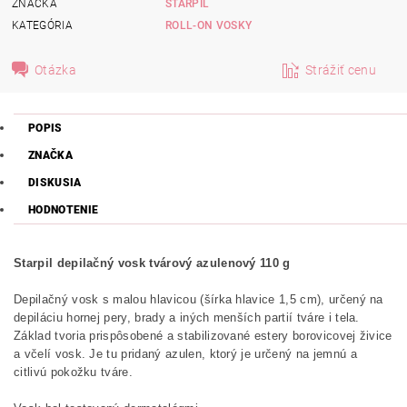
ZNAČKA
STARPIL
KATEGÓRIA
ROLL-ON VOSKY
Otázka
Strážiť cenu
POPIS
ZNAČKA
DISKUSIA
HODNOTENIE
Starpil depilačný vosk tvárový azulenový 110 g
Depilačný vosk s malou hlavicou (šírka hlavice 1,5 cm), určený na
depiláciu hornej pery, brady a iných menších partií tváre i tela.
Základ tvoria prispôsobené a stabilizované estery borovicovej živice
a včelí vosk. Je tu pridaný azulen, ktorý je určený na jemnú a
citlivú pokožku tváre.