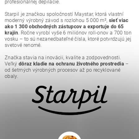
profesionálnej depilácie.
Starpil je značkou spoločností Maystar, ktorá vlastní
moderný výrobný závod s rozlohou 5 000 m²,
sieť viac
ako 1 300 obchodných zástupcov a exportuje do 65
krajín
. Ročne vyrobí vyše 6 miliónov roll-onov a 700 ton
vosku – to sú nezanedbateľné čísla, ktoré potvrdzujú jej
svetové renomé.
Značka stavia na inovácii, kvalite a zodpovednosti.
Veľký
dôraz kladie na ochranu životného prostredia
–
Vložením hodnotenie súhlasíte s
podmienkami ochrany
osobných údajov
.
od šetrných výrobných procesov až po recyklované
obaly.