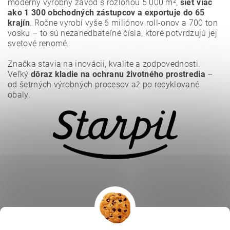
moderný výrobný závod s rozlohou 5 000 m²,
sieť viac
ako 1 300 obchodných zástupcov a exportuje do 65
krajín
. Ročne vyrobí vyše 6 miliónov roll-onov a 700 ton
vosku – to sú nezanedbateľné čísla, ktoré potvrdzujú jej
svetové renomé.
Značka stavia na inovácii, kvalite a zodpovednosti.
Veľký
dôraz kladie na ochranu životného prostredia
–
Vložením hodnotenie súhlasíte s
podmienkami ochrany
osobných údajov
.
od šetrných výrobných procesov až po recyklované
obaly.