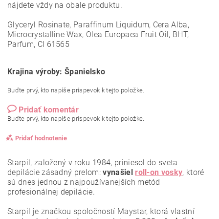
nájdete vždy na obale produktu.
Glyceryl Rosinate, Paraffinum Liquidum, Cera Alba,
Microcrystalline Wax, Olea Europaea Fruit Oil, BHT,
Parfum, CI 61565
Krajina výroby: Španielsko
Buďte prvý, kto napíše príspevok k tejto položke.
Pridať komentár
Buďte prvý, kto napíše príspevok k tejto položke.
Pridať hodnotenie
Starpil, založený v roku 1984, priniesol do sveta
depilácie zásadný prelom:
vynašiel
roll-on vosky
, ktoré
sú dnes jednou z najpoužívanejších metód
profesionálnej depilácie.
Starpil je značkou spoločností Maystar, ktorá vlastní