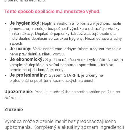
profesionálnu depiláciu.
Tento spôsob depilácie má množstvo výhod:
Je hygienický:
Náplň s voskom a roll-on sú v jednom, náplň
je nevratná, zaručuje bezpečnosť výrobku a odstraňuje všetky
riziká nákazy. Depilačné papieriky taktiež zaisťujú osobnú a
individuálnu depiláciu so zárukou hygieny. Nezanecháva žiadny
zápach.
Je účinný:
Vosk nanesieme jedným ťahom a vytvoríme tak z
neho pravidelnú a zliatu vrstvu.
Je ekonomický:
S jednou náplňou vosku vykonáte dve až tri
kompletné depilácie s veľmi nepatrnou spotrebou, ktorá sa
premietne aj do konečnej ceny.
Je profesionálny:
Systém STARPIL je určený na
profesionálne použitie v kozmetických salónoch.
Upozornenie:
Produkt je určený iba na profesionálne použitie po
zaškolení.
Zloženie
Výrobca môže zloženie meniť bez predchádzajúceho
upozornenia. Kompletný a aktuálny zoznam ingrediencií