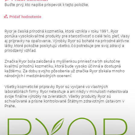
Buďte prvý, kto napíše príspevok k tejto položke.
Pridať hodnotenie
Ryor je česká prírodná kozmetika, ktorá vznikla v roku 1991. Ryor
ponúka vysokokvalitné produkty pre starostlivosť o celé telo, pleť, vlasy
aj prípravky na opaľovanie. Výrobky Ryor sú bohaté na prírodné aktívne
látky, ktoré pokožke poskytujú všetko, čo potrebuje pre svoj zdravý a
prirodzený vzhľad.
Značka Ryor bola založená s myšlienkou priniesť na trh skutočne
kvalitnú prírodnú kozmetiku, ktorá bude vysoko účinná a dostupná
každému. Za dobu svojho pôsobenia už značka Ryor získala mnoho
národných i medzinárodných ocenení.
Všetky kozmetické prípravky Ryor sú vyvíjané vo vlastných
laboratóriách firmy. Ryor netestuje a ani nikdy v minulosti netestovala
svoje finálne výrobky na zvieratách. Všetky produkty Ryor sú
schvaľované a prísne kontrolované Štátnym zdravotným ústavom v
Prahe.
Vložením hodnotenie súhlasíte s
podmienkami ochrany
osobných údajov
.