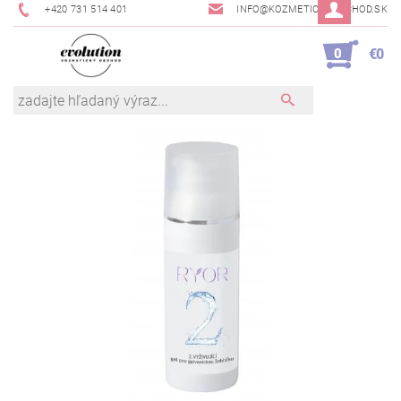
+420 731 514 401
INFO@KOZMETICKYOBCHOD.SK
0
€0