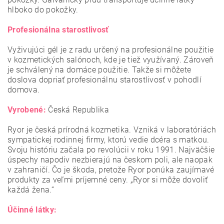
hlboko do pokožky.
Profesionálna starostlivosť
Vyživujúci gél je z radu určený na profesionálne použitie
v kozmetických salónoch, kde je tiež využívaný. Zároveň
je schválený na domáce použitie. Takže si môžete
doslova dopriať profesionálnu starostlivosť v pohodlí
domova.
Vyrobené:
Česká Republika
Ryor je česká prírodná kozmetika. Vzniká v laboratóriách
sympatickej rodinnej firmy, ktorú vedie dcéra s matkou.
Svoju históriu začala po revolúcii v roku 1991. Najväčšie
úspechy napodiv nezbierajú na českom poli, ale naopak
v zahraničí. Čo je škoda, pretože Ryor ponúka zaujímavé
produkty za veľmi príjemné ceny. „Ryor si môže dovoliť
každá žena.“
Účinné látky: