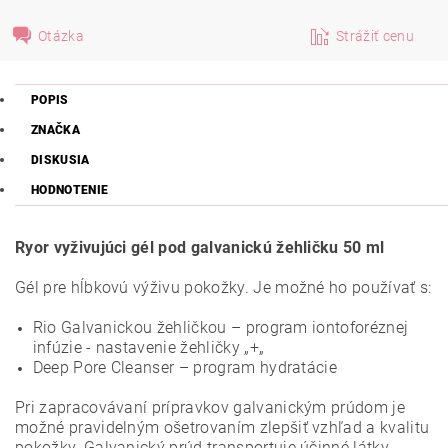
Otázka
Strážiť cenu
POPIS
ZNAČKA
DISKUSIA
HODNOTENIE
Ryor vyživujúci gél pod galvanickú žehličku 50 ml
Gél pre hĺbkovú výživu pokožky. Je možné ho používať s:
Rio Galvanickou žehličkou – program iontoforéznej
infúzie - nastavenie žehličky „+„
Deep Pore Cleanser – program hydratácie
Pri zapracovávaní prípravkov galvanickým prúdom je
možné pravidelným ošetrovaním zlepšiť vzhľad a kvalitu
pokožky. Galvanický prúd transportuje účinné látky